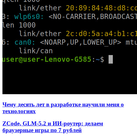
Чему десять лет в разработке научили меня о
технологиях
ZCode, GLM-5.2 и ИИ-роутер: делаем
браузерные игры по 7 рублей