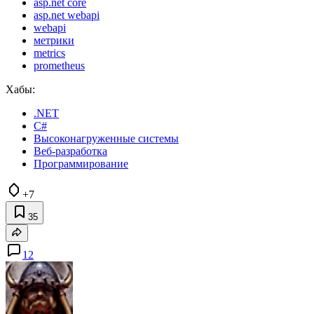
asp.net core
asp.net webapi
webapi
метрики
metrics
prometheus
Хабы:
.NET
C#
Высоконагруженные системы
Веб-разработка
Программирование
+7
35
12