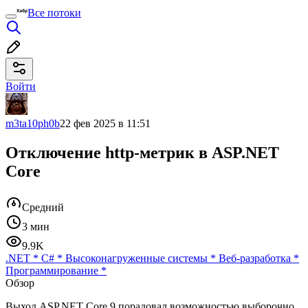
Все потоки
Войти
m3ta10ph0b
22 фев 2025 в 11:51
Отключение http-метрик в ASP.NET
Core
Средний
3 мин
9.9K
.NET
*
C#
*
Высоконагруженные системы
*
Веб-разработка
*
Программирование
*
Обзор
Выход ASP.NET Core 9 порадовал возможностью выборочно