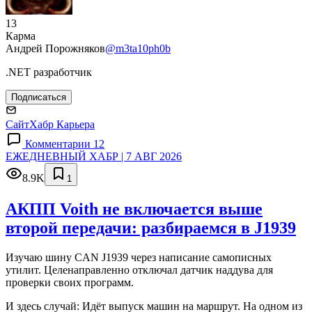
13
Карма
Андрей Порожняков
@m3ta10ph0b
.NET разработчик
Подписаться
Сайт
Хабр Карьера
Комментарии 12
ЕЖЕДНЕВНЫЙ ХАБР | 7 АВГ 2026
8.9K
1
АКПП Voith не включается выше
второй передачи: разбираемся в J1939
Изучаю шину CAN J1939 через написание самописных
утилит. Целенаправленно отключал датчик наддува для
проверки своих программ.
И здесь случай: Идёт выпуск машин на маршрут. На одном из