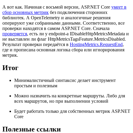
А вот как. Начиная с восьмой версии, ASP.NET Core
умеет в
сбор основных метрик
без подключения сторонних
библиотек. А OpenTelemetry и аналогичные решения
оперируют уже собранными данными. Соответственно, все
проверки находятся в самом ASP.NET Core. Сначала
проверяется
, есть ли у endpoint-а IDisableHttpMetricsMetadata и
не выставлен ли флаг HttpMetricsTagsFeature.MetricsDisabled.
Результат проверки передаётся в
HostingMetrics.RequestEnd
,
где и прописана основная логика сбора или игнорирования
метрик.
Итог
Минималистичный синтаксис делает инструмент
простым и полезным
Можно назначить на конкретные маршруты. Либо для
всех маршрутов, но при выполнении условий
Будет работать только для собственных метрик ASP.NET
Core
Полезные ссылки