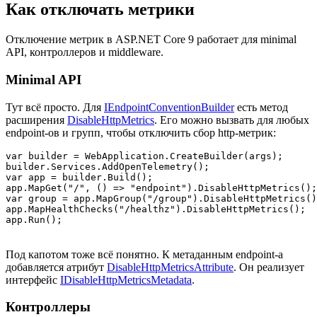
Как отключать метрики
Отключение метрик в ASP.NET Core 9 работает для minimal
API, контроллеров и middleware.
Minimal API
Тут всё просто. Для
IEndpointConventionBuilder
есть метод
расширения
DisableHttpMetrics
. Его можно вызвать для любых
endpoint-ов и групп, чтобы отключить сбор http-метрик:
var builder = WebApplication.CreateBuilder(args);

builder.Services.AddOpenTelemetry();

var app = builder.Build();

app.MapGet("/", () => "endpoint").DisableHttpMetrics();

var group = app.MapGroup("/group").DisableHttpMetrics()
app.MapHealthChecks("/healthz").DisableHttpMetrics();

app.Run();
Под капотом тоже всё понятно. К метаданным endpoint-а
добавляется атрибут
DisableHttpMetricsAttribute
. Он реализует
интерфейс
IDisableHttpMetricsMetadata
.
Контроллеры