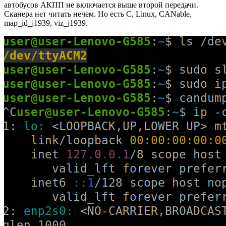
автобусов АКПП не включается выше второй передачи.
Сканера нет читать нечем. Но есть C, Linux, CANable,
map_id_j1939, viz_j1939.