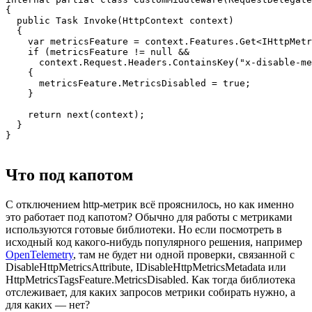
{

  public Task Invoke(HttpContext context)

  {

    var metricsFeature = context.Features.Get<IHttpMetr
    if (metricsFeature != null &&

      context.Request.Headers.ContainsKey("x-disable-me
    {

      metricsFeature.MetricsDisabled = true;

    }

    return next(context);

  }

}
Что под капотом
С отключением http-метрик всё прояснилось, но как именно
это работает под капотом? Обычно для работы с метриками
используются готовые библиотеки. Но если посмотреть в
исходный код какого-нибудь популярного решения, например
OpenTelemetry
, там не будет ни одной проверки, связанной с
DisableHttpMetricsAttribute, IDisableHttpMetricsMetadata или
HttpMetricsTagsFeature.MetricsDisabled. Как тогда библиотека
отслеживает, для каких запросов метрики собирать нужно, а
для каких — нет?