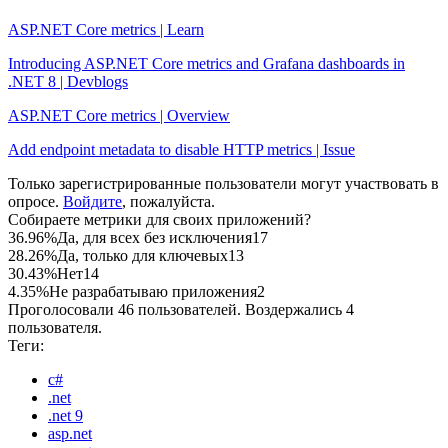
ASP.NET Core metrics | Learn
Introducing ASP.NET Core metrics and Grafana dashboards in
.NET 8 | Devblogs
ASP.NET Core metrics | Overview
Add endpoint metadata to disable HTTP metrics | Issue
Только зарегистрированные пользователи могут участвовать в
опросе.
Войдите
, пожалуйста.
Собираете метрики для своих приложений?
36.96%
Да, для всех без исключения
17
28.26%
Да, только для ключевых
13
30.43%
Нет
14
4.35%
Не разрабатываю приложения
2
Проголосовали 46 пользователей. Воздержались 4
пользователя.
Теги:
c#
.net
.net 9
asp.net