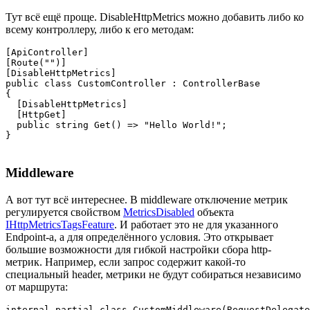
Тут всё ещё проще. DisableHttpMetrics можно добавить либо ко
всему контроллеру, либо к его методам:
[ApiController]

[Route("")]

[DisableHttpMetrics]

public class CustomController : ControllerBase

{

  [DisableHttpMetrics]

  [HttpGet]

  public string Get() => "Hello World!";

}
Middleware
А вот тут всё интереснее. В middleware отключение метрик
регулируется свойством
MetricsDisabled
объекта
IHttpMetricsTagsFeature
. И работает это не для указанного
Endpoint-а, а для определённого условия. Это открывает
большие возможности для гибкой настройки сбора http-
метрик. Например, если запрос содержит какой-то
специальный header, метрики не будут собираться независимо
от маршрута:
internal partial class CustomMiddleware(RequestDelegate