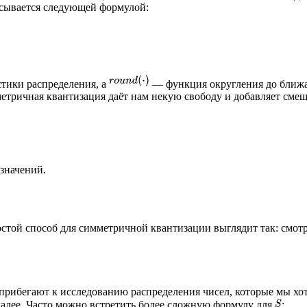
исывается следующей формулой:
тики распределения, а
— функция округления до ближа
тричная квантизация даёт нам некую свободу и добавляет сме
 значений.
той способ для симметричной квантизации выглядит так: смотр
 прибегают к исследованию распределения чисел, которые мы хот
далее. Часто можно встретить более сложную формулу для
: