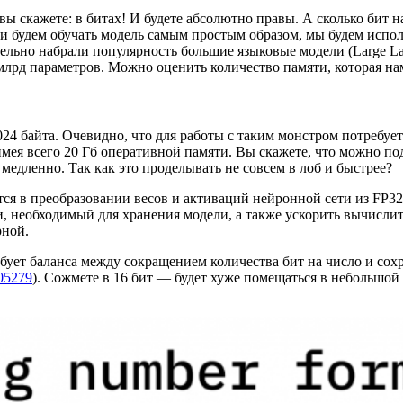
ы скажете: в битах! И будете абсолютно правы. А сколько бит 
 будем обучать модель самым простым образом, мы будем использ
ительно набрали популярность большие языковые модели (Large L
рд параметров. Можно оценить количество памяти, которая нам 
1024 байта. Очевидно, что для работы с таким монстром потребуе
имея всего 20 Гб оперативной памяти. Вы скажете, что можно под
 медленно. Так как это проделывать не совсем в лоб и быстрее?
тся в преобразовании весов и активаций нейронной сети из FP32
и, необходимый для хранения модели, а также ускорить вычисли
рной.
ует баланса между сокращением количества бит на число и сохр
.05279
). Сожмете в 16 бит — будет хуже помещаться в небольшой