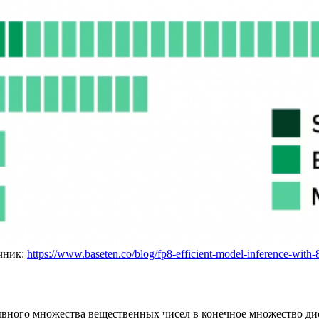
очник:
https://www.baseten.co/blog/fp8-efficient-model-inference-with-8
ывного множества вещественных чисел в конечное множество ди