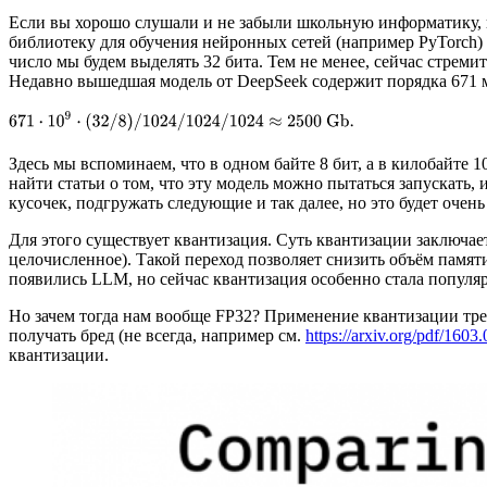
Если вы хорошо слушали и не забыли школьную информатику, в
библиотеку для обучения нейронных сетей (например PyTorch) и
число мы будем выделять 32 бита. Тем не менее, сейчас стрем
Недавно вышедшая модель от DeepSeek содержит порядка 671 мл
Здесь мы вспоминаем, что в одном байте 8 бит, а в килобайте 
найти статьи о том, что эту модель можно пытаться запускать, 
кусочек, подгружать следующие и так далее, но это будет очень
Для этого существует квантизация. Суть квантизации заключае
целочисленное). Такой переход позволяет снизить объём памят
появились LLM, но сейчас квантизация особенно стала популя
Но зачем тогда нам вообще FP32? Применение квантизации треб
получать бред (не всегда, например см.
https://arxiv.org/pdf/1603
квантизации.