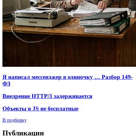
Я написал мессенджер в одиночку … Разбор 149-
ФЗ
Внедрение HTTP/3 задерживается
Объекты в JS не бесплатные
В подборку
Публикации