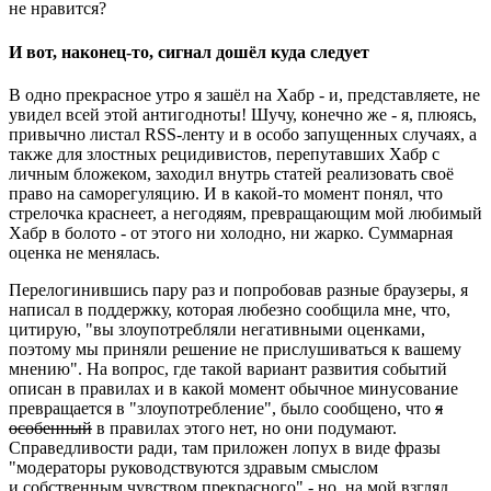
не нравится?
И вот, наконец-то, сигнал дошёл куда следует
В одно прекрасное утро я зашёл на Хабр - и, представляете, не
увидел всей этой антигодноты! Шучу, конечно же - я, плюясь,
привычно листал RSS-ленту и в особо запущенных случаях, а
также для злостных рецидивистов, перепутавших Хабр с
личным бложеком, заходил внутрь статей реализовать своё
право на саморегуляцию. И в какой-то момент понял, что
стрелочка краснеет, а негодяям, превращающим мой любимый
Хабр в болото - от этого ни холодно, ни жарко. Суммарная
оценка не менялась.
Перелогинившись пару раз и попробовав разные браузеры, я
написал в поддержку, которая любезно сообщила мне, что,
цитирую, "вы злоупотребляли негативными оценками,
поэтому мы приняли решение не прислушиваться к вашему
мнению". На вопрос, где такой вариант развития событий
описан в правилах и в какой момент обычное минусование
превращается в "злоупотребление", было сообщено, что
я
особенный
в правилах этого нет, но они подумают.
Справедливости ради, там приложен лопух в виде фразы
"модераторы руководствуются здравым смыслом
и собственным чувством прекрасного" - но, на мой взгляд,