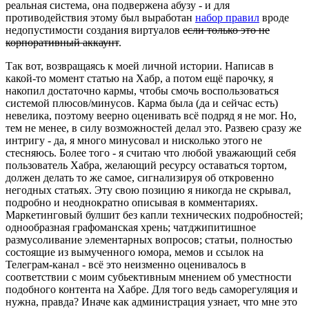
реальная система, она подвержена абузу - и для
противодействия этому был выработан
набор правил
вроде
недопустимости создания виртуалов
если только это не
корпоративный аккаунт
.
Так вот, возвращаясь к моей личной истории. Написав в
какой-то момент статью на Хабр, а потом ещё парочку, я
накопил достаточно кармы, чтобы смочь воспользоваться
системой плюсов/минусов. Карма была (да и сейчас есть)
невелика, поэтому веерно оценивать всё подряд я не мог. Но,
тем не менее, в силу возможностей делал это. Развею сразу же
интригу - да, я много минусовал и нисколько этого не
стесняюсь. Более того - я считаю что любой уважающий себя
пользователь Хабра, желающий ресурсу оставаться тортом,
должен делать то же самое, сигнализируя об откровенно
негодных статьях. Эту свою позицию я никогда не скрывал,
подробно и неоднократно описывая в комментариях.
Маркетинговый булшит без капли технических подробностей;
однообразная графоманская хрень; чатджипитишное
размусоливание элементарных вопросов; статьи, полностью
состоящие из вымученного юмора, мемов и ссылок на
Телеграм-канал - всё это неизменно оценивалось в
соответствии с моим субьективным мнением об уместности
подобного контента на Хабре. Для того ведь саморегуляция и
нужна, правда? Иначе как администрация узнает, что мне это