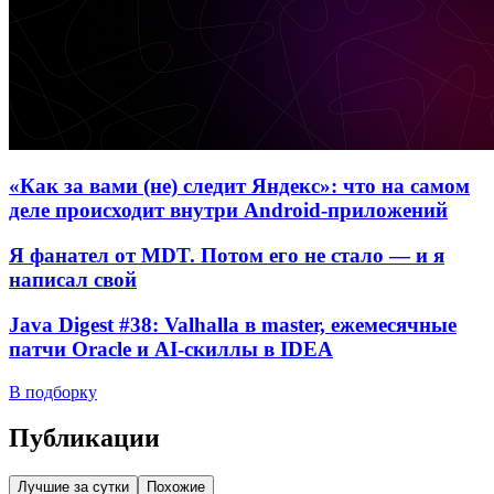
«Как за вами (не) следит Яндекс»: что на самом
деле происходит внутри Android-приложений
Я фанател от MDT. Потом его не стало — и я
написал свой
Java Digest #38: Valhalla в master, ежемесячные
патчи Oracle и AI-скиллы в IDEA
В подборку
Публикации
Лучшие за сутки
Похожие