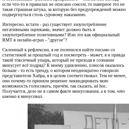
если что-то в правилах не описано
совсем
, то наверное это не
такая страшная штука, за которую без предупреждений можно
подвергнуться столь суровому наказанию.
Интересно, кстати - раз существует злоупотребление
негативными оценками, значит должно быть и
злоупотребление позитивными? Или это как официальный
RMT в онлайн-играх - "другое"?
Склонный к рефлексии, я не поленился найти письмо со
статистикой за прошлый год и посмотреть - может, я и правда
такой токсичный упырь, который не приходя в сознание
минусует всё подряд? К моему удивлению, плюсов оказалось
больше - то есть тренду, о котором неоднократно говорили
представители Хабра, я в целом соответствовал. Тем не менее,
они почему-то приняли решение ликвидировать мою
возможность голосовать, причём, так сказать, ad hoc.
Получается, дело не в самом факте минусования, а в том,
что
именно
я минусовал.