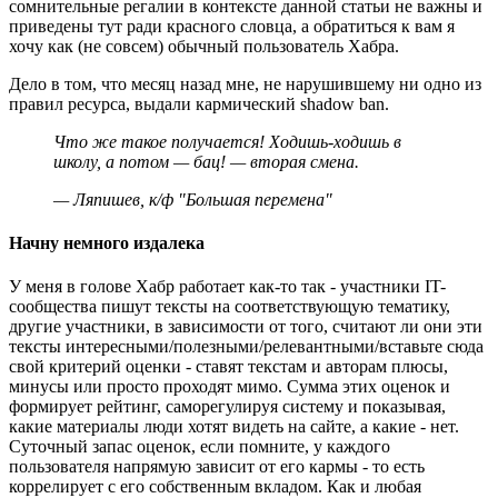
сомнительные регалии в контексте данной статьи не важны и
приведены тут ради красного словца, а обратиться к вам я
хочу как (не совсем) обычный пользователь Хабра.
Дело в том, что месяц назад мне, не нарушившему ни одно из
правил ресурса, выдали кармический shadow ban.
Что же такое получается! Ходишь-ходишь в
школу, а потом — бац! — вторая смена.
— Ляпишев, к/ф "Большая перемена"
Начну немного издалека
У меня в голове Хабр работает как-то так - участники IT-
сообщества пишут тексты на соответствующую тематику,
другие участники, в зависимости от того, считают ли они эти
тексты интересными/полезными/релевантными/вставьте сюда
свой критерий оценки - ставят текстам и авторам плюсы,
минусы или просто проходят мимо. Сумма этих оценок и
формирует рейтинг, саморегулируя систему и показывая,
какие материалы люди хотят видеть на сайте, а какие - нет.
Суточный запас оценок, если помните, у каждого
пользователя напрямую зависит от его кармы - то есть
коррелирует с его собственным вкладом. Как и любая