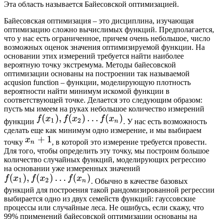
Эта область называется Байесовской оптимизацией.
Байесовская оптимизация – это дисциплина, изучающая
оптимизацию сложно вычислимых функций. Предполагается,
что у нас есть ограниченное, причем очень небольшое, число
возможных оценок значения оптимизируемой функции. На
основании этих измерений требуется найти наиболее
вероятную точку экстремума. Методы байесовской
оптимизации основаны на построении так называемой
acqusion function – функции, моделирующую плотность
вероятности найти минимум искомой функции в
соответствующей точке. Делается это следующим образом:
пусть мы имеем на руках небольшое количество измерений
функции
. У нас есть возможность
сделать еще как минимум одно измерение, и мы выбираем
точку
, в которой это измерение требуется провести.
Для того, чтобы определить эту точку, мы построим большое
количество случайных функций, моделирующих регрессию
на основании уже измеренных значений
. Обычно в качестве базовых
функций для построения такой рандомизированной регрессии
выбирается одно из двух семейств функций: гауссовские
процессы или случайные леса. Не ошибусь, если скажу, что
99% применений байесовской оптимизации основаны на