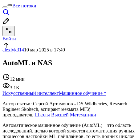
Все потоки
Войти
alexlyk314
10 мар 2025 в 17:49
AutoML и NAS
12 мин
3.1K
Искусственный интеллект
Машинное обучение
*
Автор статьи: Сергей Артамонов - DS Wildberries, Research
Engineer Skoltech, аспирант мехмата МГУ,
преподаватель
Школы Высшей Математики
Автоматическое машинное обучение (AutoML) – это область
исследований, целью которой является автоматизация ручных
процессов настройки ML-пайплайнов, то есть полных циклов