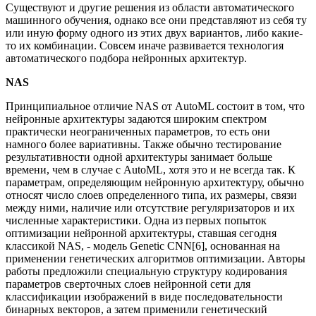
Существуют и другие решения из области автоматического
машинного обучения, однако все они представляют из себя ту
или иную форму одного из этих двух вариантов, либо какие-
то их комбинации. Совсем иначе развивается технология
автоматического подбора нейронных архитектур.
NAS
Принципиальное отличие NAS от AutoML состоит в том, что
нейронные архитектуры задаются широким спектром
практически неограниченных параметров, то есть они
намного более вариативны. Также обычно тестирование
результативности одной архитектуры занимает больше
времени, чем в случае с AutoML, хотя это и не всегда так. К
параметрам, определяющим нейронную архитектуру, обычно
относят число слоев определенного типа, их размеры, связи
между ними, наличие или отсутствие регуляризаторов и их
численные характеристики. Одна из первых попыток
оптимизации нейронной архитектуры, ставшая сегодня
классикой NAS, - модель Genetic CNN[6], основанная на
применении генетических алгоритмов оптимизации. Авторы
работы предложили специальную структуру кодирования
параметров сверточных слоев нейронной сети для
классификации изображений в виде последовательности
бинарных векторов, а затем применили генетический