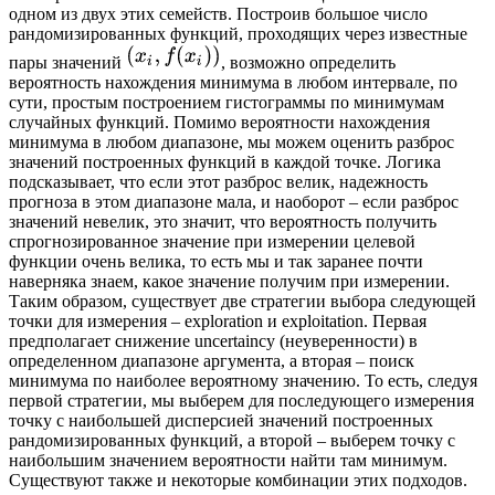
одном из двух этих семейств. Построив большое число
рандомизированных функций, проходящих через известные
пары значений
, возможно определить
вероятность нахождения минимума в любом интервале, по
сути, простым построением гистограммы по минимумам
случайных функций. Помимо вероятности нахождения
минимума в любом диапазоне, мы можем оценить разброс
значений построенных функций в каждой точке. Логика
подсказывает, что если этот разброс велик, надежность
прогноза в этом диапазоне мала, и наоборот – если разброс
значений невелик, это значит, что вероятность получить
спрогнозированное значение при измерении целевой
функции очень велика, то есть мы и так заранее почти
наверняка знаем, какое значение получим при измерении.
Таким образом, существует две стратегии выбора следующей
точки для измерения – exploration и exploitation. Первая
предполагает снижение uncertaincy (неуверенности) в
определенном диапазоне аргумента, а вторая – поиск
минимума по наиболее вероятному значению. То есть, следуя
первой стратегии, мы выберем для последующего измерения
точку с наибольшей дисперсией значений построенных
рандомизированных функций, а второй – выберем точку с
наибольшим значением вероятности найти там минимум.
Существуют также и некоторые комбинации этих подходов.