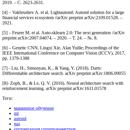
2019. – С. 2623-2631.
[4] – Vakhrushev A. et al. Lightautoml: Automl solution for a large
financial services ecosystem //arXiv preprint arXiv:2109.01528. –
2021.
[5] – Feurer M. et al. Auto-sklearn 2.0: The next generation //arXiv
preprint arXiv:2007.04074. – 2020. – Т. 24. – №. 8.
[6] – Genetic CNN, Lingxi Xie, Alan Yuille; Proceedings of the
IEEE International Conference on Computer Vision (ICCV), 2017,
pp. 1379-1388
[7] - Liu, H., Simonyan, K., & Yang, Y. (2018). Darts:
Differentiable architecture search. arXiv preprint arXiv:1806.09055
[8]- Zoph, B., & Le, Q. V. (2016). Neural architecture search with
reinforcement learning. arXiv preprint arXiv:1611.01578
Теги:
машинное обучение
ml
automl
nas
оптимизация гиперпараметров