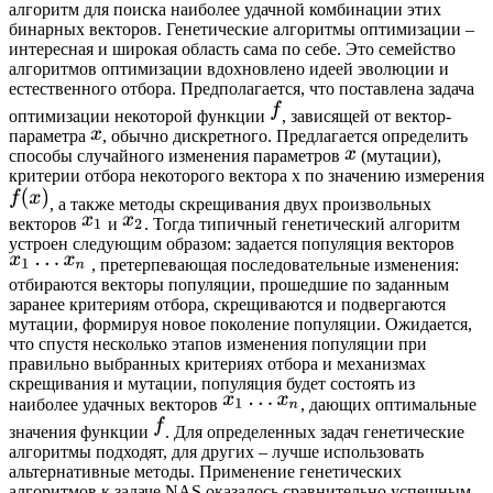
алгоритм для поиска наиболее удачной комбинации этих
бинарных векторов. Генетические алгоритмы оптимизации –
интересная и широкая область сама по себе. Это семейство
алгоритмов оптимизации вдохновлено идеей эволюции и
естественного отбора. Предполагается, что поставлена задача
оптимизации некоторой функции
, зависящей от вектор-
параметра
, обычно дискретного. Предлагается определить
способы случайного изменения параметров
(мутации),
критерии отбора некоторого вектора x по значению измерения
, а также методы скрещивания двух произвольных
векторов
и
. Тогда типичный генетический алгоритм
устроен следующим образом: задается популяция векторов
, претерпевающая последовательные изменения:
отбираются векторы популяции, прошедшие по заданным
заранее критериям отбора, скрещиваются и подвергаются
мутации, формируя новое поколение популяции. Ожидается,
что спустя несколько этапов изменения популяции при
правильно выбранных критериях отбора и механизмах
скрещивания и мутации, популяция будет состоять из
наиболее удачных векторов
, дающих оптимальные
значения функции
. Для определенных задач генетические
алгоритмы подходят, для других – лучше использовать
альтернативные методы. Применение генетических
алгоритмов к задаче NAS оказалось сравнительно успешным