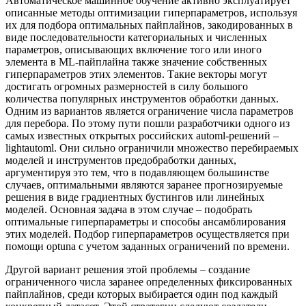
Автоматическое машинное обучение активно эксплуатирует
описанные методы оптимизации гиперпараметров, используя
их для подбора оптимальных пайплайнов, закодированных в
виде последовательности категориальных и численных
параметров, описывающих включение того или иного
элемента в ML-пайплайна также значение собственных
гиперпараметров этих элементов. Такие векторы могут
достигать огромных размерностей в силу большого
количества популярных инструментов обработки данных.
Одним из вариантов является ограничение числа параметров
для перебора. По этому пути пошли разработчики одного из
самых известных открытых российских automl-решений –
lightautoml. Они сильно ограничили множество перебираемых
моделей и инструментов предобработки данных,
аргументируя это тем, что в подавляющем большинстве
случаев, оптимальными являются заранее прогнозируемые
решения в виде градиентных бустингов или линейных
моделей. Основная задача в этом случае – подобрать
оптимальные гиперпараметры и способы ансамблирования
этих моделей. Подбор гиперпараметров осуществляется при
помощи optuna с учетом заданных ограничений по времени.
Другой вариант решения этой проблемы – создание
ограниченного числа заранее определенных фиксированных
пайплайнов, среди которых выбирается один под каждый