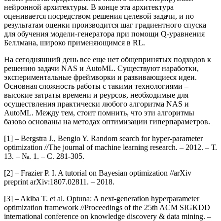
нейронной архитектуры. В конце эта архитектура
оценивается посредством решения целевой задачи, и по
результатам оценки производится шаг градиентного спуска
для обучения модели-генератора при помощи Q-уравнения
Беллмана, широко применяющимся в RL.
На сегодняшний день все еще нет общепринятых подходов к
решению задачи NAS и AutoML. Существуют наработки,
экспериментальные фреймворки и развивающиеся идеи.
Основная сложность работы с такими технологиями –
высокие затраты времени и реурсов, необходимые для
осуществления практически любого алгоритма NAS и
AutoML. Между тем, стоит помнить, что эти алгоритмы
базово основаны на методах оптимизации гиперпараметров.
[1] – Bergstra J., Bengio Y. Random search for hyper-parameter
optimization //The journal of machine learning research. – 2012. – Т.
13. – №. 1. – С. 281-305.
[2] – Frazier P. I. A tutorial on Bayesian optimization //arXiv
preprint arXiv:1807.02811. – 2018.
[3] – Akiba T. et al. Optuna: A next-generation hyperparameter
optimization framework //Proceedings of the 25th ACM SIGKDD
international conference on knowledge discovery & data mining. –