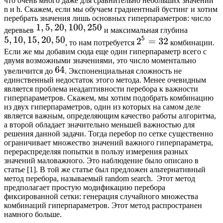
что очень много даже для сравнительно небольших значений
n и h. Скажем, если мы обучаем градиентный бустинг и хотим
перебрать значения лишь основных гиперпараметров: число
деревьев
и максимальная глубина
, то нам потребуется
комбинации.
Если же мы добавим сюда еще один гиперпараметр всего с
двумя возможными значениями, это число моментально
увеличится до
. Экспоненциальная сложность не
единственный недостаток этого метода. Менее очевидным
является проблема неадаптивности перебора к важности
гиперпараметров. Скажем, мы хотим подобрать комбинацию
из двух гиперпараметров, один из которых на самом деле
является важным, определяющим качество работы алгоритма,
а второй обладает значительно меньшей важностью для
решения данной задачи. Тогда перебор по сетке существенно
ограничивает множество значений важного гиперпараметра,
перераспределяя попытки в пользу измерения разных
значений маловажного. Это наблюдение было описано в
статье [1]. В той же статье был предложен альтернативный
метод перебора, называемый random search. Этот метод
предполагает простую модификацию перебора
фиксированной сетки: генерация случайного множества
комбинаций гиперпараметров. Этот метод распространен
намного больше.