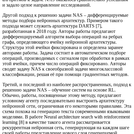
и задало целое направление исследований.
Другой подход к решению задачи NAS – дифференцируемые
методы подбора нейронных архитектур. Примером такого
подхода может служить архитектура DARTS [7],
разработанная в 2018 году. Авторы работы предлагают
дифференцируемый алгоритм выбора операций на ребрах
графа, определяющего ячейку нейронной архитектуры.
Структура этой ячейки фиксирована и определена заранее
авторами работы. Задача состоит в автоматическом подборе
операций, производимых с сигналом при обработки в рамках
этой ячейки, причем число операций фиксировано. Авторы
сводят задачу NAS к своеобразной задачи многоклассовой
классификации, решая её при помощи градиентных методов.
Третий, и последний из наиболее распространенных, подход к
решению задачи NAS – обучение систем на основе RL.
Обычно, работы, посвященные этому методу, предлагают
условному агенту последовательно выстроить архитектуру
нейронной сети, ограничивая его некоторыми правилами. Эта
схема похожа на генерацию текста современными языковыми
моделями. В работе Neural architecture search with reinforcement
learning [8] в качестве такого агента рассматривается
рекуррентная нейронная сеть, генерирующая на каждом шаге
своей работы представление нового слоя генерируемой