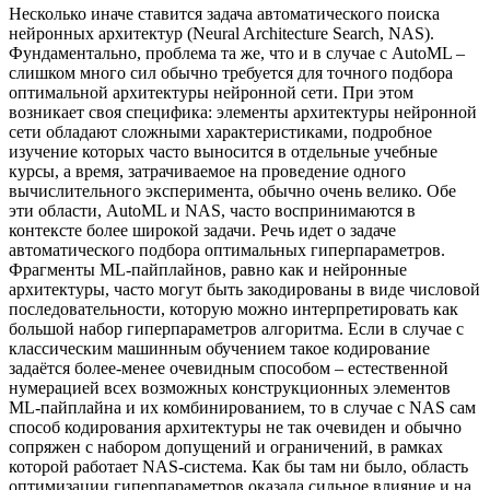
Несколько иначе ставится задача автоматического поиска
нейронных архитектур (Neural Architecture Search, NAS).
Фундаментально, проблема та же, что и в случае с AutoML –
слишком много сил обычно требуется для точного подбора
оптимальной архитектуры нейронной сети. При этом
возникает своя специфика: элементы архитектуры нейронной
сети обладают сложными характеристиками, подробное
изучение которых часто выносится в отдельные учебные
курсы, а время, затрачиваемое на проведение одного
вычислительного эксперимента, обычно очень велико. Обе
эти области, AutoML и NAS, часто воспринимаются в
контексте более широкой задачи. Речь идет о задаче
автоматического подбора оптимальных гиперпараметров.
Фрагменты ML-пайплайнов, равно как и нейронные
архитектуры, часто могут быть закодированы в виде числовой
последовательности, которую можно интерпретировать как
большой набор гиперпараметров алгоритма. Если в случае с
классическим машинным обучением такое кодирование
задаётся более-менее очевидным способом – естественной
нумерацией всех возможных конструкционных элементов
ML-пайплайна и их комбинированием, то в случае с NAS сам
способ кодирования архитектуры не так очевиден и обычно
сопряжен с набором допущений и ограничений, в рамках
которой работает NAS-система. Как бы там ни было, область
оптимизации гиперпараметров оказала сильное влияние и на