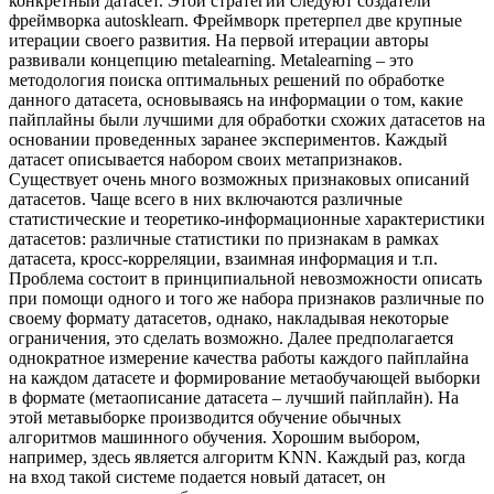
конкретный датасет. Этой стратегии следуют создатели
фреймворка autosklearn. Фреймворк претерпел две крупные
итерации своего развития. На первой итерации авторы
развивали концепцию metalearning. Metalearning – это
методология поиска оптимальных решений по обработке
данного датасета, основываясь на информации о том, какие
пайплайны были лучшими для обработки схожих датасетов на
основании проведенных заранее экспериментов. Каждый
датасет описывается набором своих метапризнаков.
Существует очень много возможных признаковых описаний
датасетов. Чаще всего в них включаются различные
статистические и теоретико-информационные характеристики
датасетов: различные статистики по признакам в рамках
датасета, кросс-корреляции, взаимная информация и т.п.
Проблема состоит в принципиальной невозможности описать
при помощи одного и того же набора признаков различные по
своему формату датасетов, однако, накладывая некоторые
ограничения, это сделать возможно. Далее предполагается
однократное измерение качества работы каждого пайплайна
на каждом датасете и формирование метаобучающей выборки
в формате (метаописание датасета – лучший пайплайн). На
этой метавыборке производится обучение обычных
алгоритмов машинного обучения. Хорошим выбором,
например, здесь является алгоритм KNN. Каждый раз, когда
на вход такой системе подается новый датасет, он