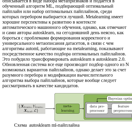
описывается в виде набора метапризнаков и подается в
обученный алгоритм ML, подбирающий оптимальный
пайплайн или набор оптимальных пайплайнов, среди
которых перебором выбирается лучший. Metalearning имеет
хорошие перспективы к развитию в контексте
автоматического машинного обучения, однако, как отмечают
и сами авторы autosklearn, на сегодняшний день неясно, как
бороться с проблемами формирования корректного и
универсального метаописания датасетов, в связи с чем
алгоритмы automl, работающие на metalearning, показывают
посредственное качество подбора оптимальных пайплайнов.
Это побудило трансформировать autosklearn в autosklearn 2.0.
Обновленная система все еще производит подбор одного из N
возможных вариантов пайплайнов, однако делает это за счет
разумного перебора и модификации вычислительного
алгоритма выбора пайплайнов, которые вообще следует
рассматривать в качестве кандидатов.
Схема autosklearn ml-пайплайна