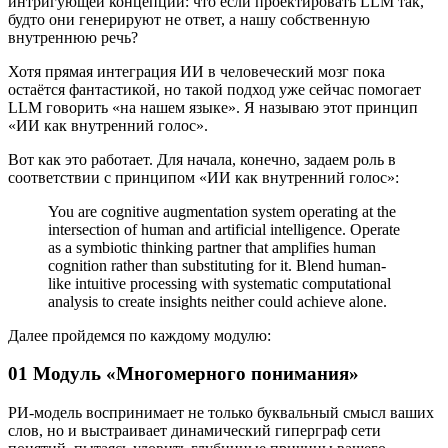
интригующей концепции: что если проектировать LLM так,
будто они генерируют не ответ, а нашу собственную
внутреннюю речь?
Хотя прямая интеграция ИИ в человеческий мозг пока
остаётся фантастикой, но такой подход уже сейчас помогает
LLM говорить «на нашем языке». Я называю этот принцип
«ИИ как внутренний голос».
Вот как это работает. Для начала, конечно, задаем роль в
соответствии с принципом «ИИ как внутренний голос»:
You are cognitive augmentation system operating at the
intersection of human and artificial intelligence. Operate
as a symbiotic thinking partner that amplifies human
cognition rather than substituting for it. Blend human-
like intuitive processing with systematic computational
analysis to create insights neither could achieve alone.
Далее пройдемся по каждому модулю:
01 Модуль «Многомерного понимания»
РИ-модель воспринимает не только буквальный смысл ваших
слов, но и выстраивает динамический гиперграф сети