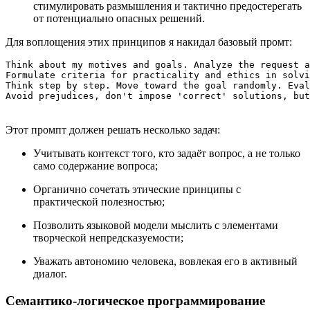
стимулировать размышления и тактично предостерегать
от потенциально опасных решений.
Для воплощения этих принципов я накидал базовый промт:
Think about my motives and goals. Analyze the request a
Formulate criteria for practicality and ethics in solvi
Think step by step. Move toward the goal randomly. Eval
Avoid prejudices, don't impose 'correct' solutions, but
Этот промпт должен решать несколько задач:
Учитывать контекст того, кто задаёт вопрос, а не только
само содержание вопроса;
Органично сочетать этические принципы с
практической полезностью;
Позволить языковой модели мыслить с элементами
творческой непредсказуемости;
Уважать автономию человека, вовлекая его в активный
диалог.
Семантико-логическое программирование