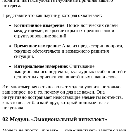
понятий, пытаясь уловить глубинные причины вашего
интереса.
Представьте это как паутину, которая охватывает:
Когнитивное измерение
: Поиск логических связей
между идеями, вскрытие скрытых предпосылок и
структурирование знаний.
Временное измерение
: Анализ предыстории вопроса,
текущих обстоятельств и возможного развития
ситуации.
Интернальное измерение
: Считывание
эмоционального подтекста, культурных особенностей и
ценностных ориентиров, вплетённых в ваши слова.
Эта многомерная сеть позволяет модели уловить не только
ваш вопрос, но и то, почему он для вас важен. Она
интуитивно достраивает недостающие элементы контекста,
как это делает близкий друг, который понимает вас с
полуслова.
02 Модуль «Эмоциональный интеллект»
Модель не просто «думает» — она «чувствует» вместе с вами.