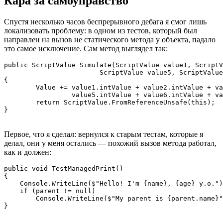
Кара за самоуправство
Спустя несколько часов беспрерывного дебага я смог лишь
локализовать проблему: в одном из тестов, который был
направлен на вызов не статического метода у объекта, падало
это самое исключение. Сам метод выглядел так:
public ScriptValue Simulate(ScriptValue value1, ScriptV
			ScriptValue value5, ScriptValue value6, ScriptValue value7, ScriptValue value8, ScriptValue value9)

{

	Value += value1.intValue + value2.intValue + value3.intValue + value4.intValue +

	         value5.intValue + value6.intValue + value7.intValue + value8.intValue + value9.intValue;

	return ScriptValue.FromReferenceUnsafe(this);

}
Первое, что я сделал: вернулся к старым тестам, которые я
делал, они у меня остались — похожий вызов метода работал,
как и должен:
public void TestManagedPrint()

{

    Console.WriteLine($"Hello! I'm {name}, {age} y.o.")
    if (parent != null)

        Console.WriteLine($"My parent is {parent.name}"
}