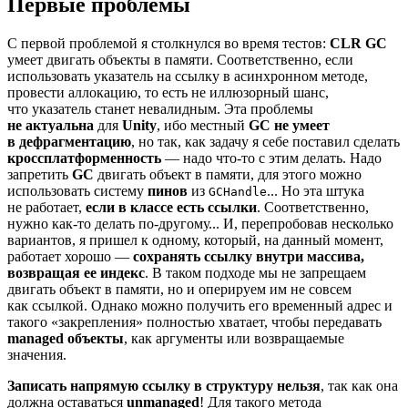
Первые проблемы
С первой проблемой я столкнулся во время тестов:
CLR GC
умеет двигать объекты в памяти. Соответственно, если
использовать указатель на ссылку в асинхронном методе,
провести аллокацию, то есть не иллюзорный шанс,
что указатель станет невалидным. Эта проблемы
не актуальна
для
Unity
, ибо местный
GC не умеет
в дефрагментацию
, но так, как задачу я себе поставил сделать
кроссплатформенность
— надо что‑то с этим делать. Надо
запретить
GC
двигать объект в памяти, для этого можно
использовать систему
пинов
из
... Но эта штука
GCHandle
не работает,
если в классе есть ссылки
. Соответственно,
нужно как‑то делать по‑другому... И, перепробовав несколько
вариантов, я пришел к одному, который, на данный момент,
работает хорошо —
сохранять ссылку внутри массива,
возвращая ее индекс
. В таком подходе мы не запрещаем
двигать объект в памяти, но и оперируем им не совсем
как ссылкой. Однако можно получить его временный адрес и
такого «закрепления» полностью хватает, чтобы передавать
managed объекты
, как аргументы или возвращаемые
значения.
Записать напрямую ссылку в структуру нельзя
, так как она
должна оставаться
unmanaged
! Для такого метода