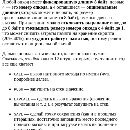
Любой опкод имеет
фиксированную длинну 8 байт
: первые
4 — это
номер опкода
, а 4 оставшиеся —
опциональные
данные
(которых может и не быть, но размер
при выраванивании останется 8 байт), нужные для его
вызова. При желании можно
отключить выравание
опкодов
до 8 байт и
уменьшить размер номера опкода с 4 байт до 1
,
что может снизить затраты памяти на хранение скрипта
(20%-40%),
но ухудшит работу с памятью
, поэтому решил
оставить это опциональной фичой.
Дальше пошла фантазия на то, какие опкоды нужны.
Оказалось, что буквально 12 штук, которых, спустя почти год,
все еще хватает:
— вызов нативного метода по имени (чуть
CALL
подробнее далее).
— запушить на стек значение.
PUSH
— сделать вызов выражения (сложение,
EXPCALL
вычетания и т. д.), а результат запушить на стек.
— сделай точку сохранения (как и в прошлых
SAVE
итерациях, достаточно запомнить место последнего
полного вызовы и при загрузке начать выполнение
с этого места).