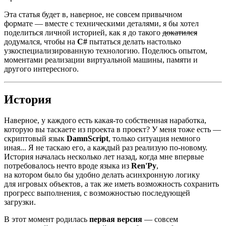
Эта статья будет в, наверное, не совсем привычном
формате — вместе с техническими деталями, я бы хотел
поделиться личной историей, как я до такого
докатился
додумался, чтобы на
C#
пытаться делать настолько
узкоспециализированную технологию. Поделюсь опытом,
моментами реализации виртуальной машины, памяти и
другого интересного.
История
Наверное, у каждого есть какая‑то собственная наработка,
которую вы таскаете из проекта в проект? У меня тоже есть —
скриптовый язык
DamnScript
, только ситуация немного
иная... Я не таскаю его, а каждый раз реализую по‑новому.
История началась несколько лет назад, когда мне впервые
потребовалось нечто вроде языка из
Ren'Py
,
на котором было бы удобно делать асинхронную логику
для игровых объектов, а так же иметь возможность сохранить
прогресс выполнения, с возможностью последующей
загрузки.
В этот момент родилась
первая версия
— совсем