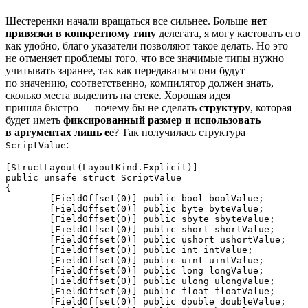
Шестеренки начали вращаться все сильнее. Больше
нет
привязки в конкретному типу
делегата, я могу кастовать его
как удобно, благо указатели позволяют такое делать. Но это
не отменяет проблемы того, что все значимые типы нужно
учитывать заранее, так как передаваться они будут
по значению, соответственно, компилятор должен знать,
сколько места выделить на стеке. Хорошая идея
пришла быстро — почему бы не сделать
структуру
, которая
будет иметь
фиксированный размер и использовать
в аргументах лишь ее
? Так получилась структура
:
ScriptValue
[StructLayout(LayoutKind.Explicit)]

public unsafe struct ScriptValue

{

	[FieldOffset(0)] public bool boolValue;

	[FieldOffset(0)] public byte byteValue;

	[FieldOffset(0)] public sbyte sbyteValue;

	[FieldOffset(0)] public short shortValue;

	[FieldOffset(0)] public ushort ushortValue;

	[FieldOffset(0)] public int intValue;

	[FieldOffset(0)] public uint uintValue;

	[FieldOffset(0)] public long longValue;

	[FieldOffset(0)] public ulong ulongValue;

	[FieldOffset(0)] public float floatValue;

	[FieldOffset(0)] public double doubleValue;
