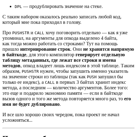
— продублировать значение на стеке.
DPL
С таким набором оказалось реально записать любой код,
который мне пока приходил в голову.
Про
и
хочу поговорить отдельно — как я уже
PUSHSTR
CALL
упоминал, на аргументы для опкода выделено 4 байта,
как тогда можно работать со строками? Тут на помощь
пришло
интернирование строк
. Они
не хранятся напрямую
в байткоде
, для этого компилятор
генерирует отдельную
таблицу метаданных,
где лежат все строки и имена
методов
, опкод владеет лишь индексом в этой таблице. Таким
образом,
нужен, чтобы запушить именно указатель
PUSHSTR
на значение строки из таблицы (так как
запушил бы
PUSH
только ее индекс), а
в первых 3 байтах хранит индекс
CALL
метода, а последним — количество аргументов. Более того:
это еще и подарило экономию памяти — если в байткоде
вызов одного и того же метода повторяется много раз, то
его
имя не будет дублировано
.
И все шло хорошо своих чередом, пока проект не начал
усложняться...