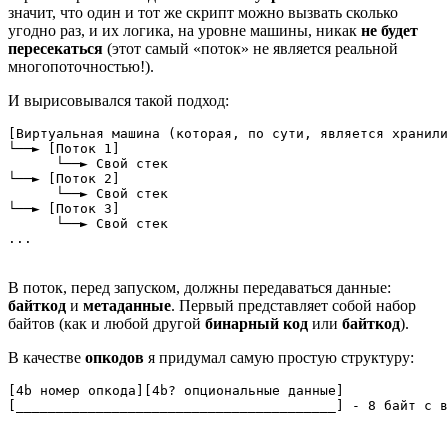
значит, что один и тот же скрипт можно вызвать сколько
угодно раз, и их логика, на уровне машины, никак
не будет
пересекаться
(этот самый «поток» не является реальной
многопоточностью!).
И вырисовывался такой подход:
[Виртуальная машина (которая, по сути, является хранили
└──► [Поток 1]

      └──► Свой стек

└──► [Поток 2]

      └──► Свой стек

└──► [Поток 3]

      └──► Свой стек

...
В поток, перед запуском, должны передаваться данные:
байткод
и
метаданные
. Первый представляет собой набор
байтов (как и любой другой
бинарный
код
или
байткод
).
В качестве
опкодов
я придумал самую простую структуру:
[4b номер опкода][4b? опциональные данные]

[________________________________________] - 8 байт с в