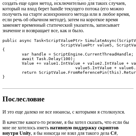
создать еще один метод, исключительно для таких случаев,
который на вход берет handle текущего потока (его можно
получить на старте асинхронного метода или в любое время,
если речь об обычном методе), затем на короткое время
заменяет временный статический указатель, записывает
значение и возвращает все, как и было.
public async Task<ScriptValuePtr> SimulateAsync(ScriptV
			ScriptValuePtr value5, ScriptValuePtr value6, ScriptValuePtr value7, ScriptValuePtr value8, ScriptValuePtr value9)

{

	var handle = ScriptEngine.CurrentThreadHandle;

	await Task.Delay(100);

	Value += value1.IntValue + value2.IntValue + value3.IntValue + value4.IntValue +

			      value5.IntValue + value6.IntValue + value7.IntValue + value8.IntValue + value9.IntValue;

	return ScriptValue.FromReferencePin(this).ReturnAsync(handle);

}
Послесловие
И это еще далеко не все нюансы, с которыми я столкнулся.
В качестве какого‑то резюме, я бы хотел сказать, что если бы
мне не хотелось иметь
нативную поддержку скриптов
внутри
Unity
, я бы никогда не взял для такого дела
C#
,