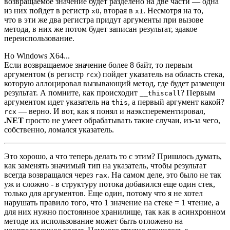
возвращаемое значение будет разделено на две части — одна
из них пойдет в регистр
, вторая в
. Несмотря на то,
x0
x1
что в эти же два регистра придут аргументы при вызове
метода, в них же потом будет записан результат, эдакое
переиспользование.
Но Windows X64...
Если возвращаемое значение более 8 байт, то первым
аргументом (в регистр
) пойдет указатель на область стека,
rcx
которую аллоцировал вызывающий метод, где будет размещен
результат. А помните, как происходит
? Первым
__thiscall
аргументом идет указатель на
, а первый аргумент какой?
this
— верно. И вот, как я понял и наэксперементировал,
rcx
.NET
просто не умеет обрабатывать такие случаи, из‑за чего,
собственно, ломался указатель.
Это хорошо, а что теперь делать то с этим? Пришлось думать,
как заменять значимый тип на указатель, чтобы результат
всегда возвращался через
. На самом деле, это было не так
rax
уж и сложно - в структуру потока добавился еще один стек,
только для аргументов. Еще один, потому что я не хотел
нарушать правило того, что 1 значение на стеке = 1 чтение, а
для них нужно постоянное хранилище, так как в асинхронном
методе их использование может быть отложено на