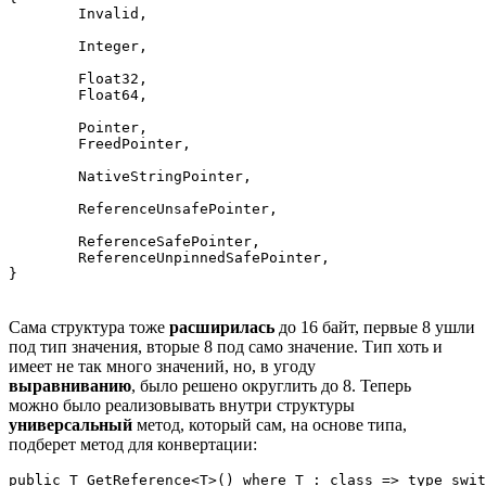
	Invalid,

	Integer,

	Float32,

	Float64,

	Pointer,

	FreedPointer,

	NativeStringPointer,

	ReferenceUnsafePointer,

	ReferenceSafePointer,

	ReferenceUnpinnedSafePointer,

}
Сама структура тоже
расширилась
до 16 байт, первые 8 ушли
под тип значения, вторые 8 под само значение. Тип хоть и
имеет не так много значений, но, в угоду
выравниванию
, было решено округлить до 8. Теперь
можно было реализовывать внутри структуры
универсальный
метод, который сам, на основе типа,
подберет метод для конвертации:
public T GetReference<T>() where T : class => type swit