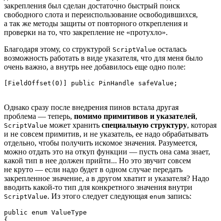
закрепления был сделан достаточно быстрый поиск
свободного слота и переиспользование освободившихся,
а так же методы защиты от повторного открепления и
проверки на то, что закрепление не «протухло».
Благодаря этому, со структурой
осталась
ScriptValue
возможность работать в виде указателя, что для меня было
очень важно, а внутрь нее добавилось еще одно поле:
[FieldOffset(0)] public PinHandle safeValue;
Однако сразу после внедрения пинов встала другая
проблема — теперь,
помимо примитивов и указателей
,
может хранить
специальную структуру
, которая
ScriptValue
и не совсем примитив, и не указатель, ее надо обрабатывать
отдельно, чтобы получить искомое значения. Разумеется,
можно отдать это на откуп функции — пусть она сама знает,
какой тип в нее должен прийти... Но это звучит совсем
не круто — если надо будет в одном случае передать
закрепленное значение, а в другом хватит и указателя? Надо
вводить какой‑то тип для конкретного значения внутри
. Из этого следует следующая
запись:
ScriptValue
enum
public enum ValueType

{
