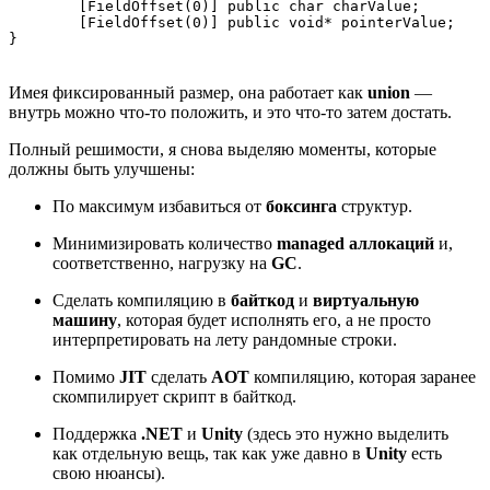
	[FieldOffset(0)] public char charValue;

	[FieldOffset(0)] public void* pointerValue;

}
Имея фиксированный размер, она работает как
union
—
внутрь можно что‑то положить, и это что‑то затем достать.
Полный решимости, я снова выделяю моменты, которые
должны быть улучшены:
По максимум избавиться от
боксинга
структур.
Минимизировать количество
managed аллокаций
и,
соответственно, нагрузку на
GC
.
Сделать компиляцию в
байткод
и
виртуальную
машину
, которая будет исполнять его, а не просто
интерпретировать на лету рандомные строки.
Помимо
JIT
сделать
AOT
компиляцию, которая заранее
скомпилирует скрипт в байткод.
Поддержка
.NET
и
Unity
(здесь это нужно выделить
как отдельную вещь, так как уже давно в
Unity
есть
свою нюансы).