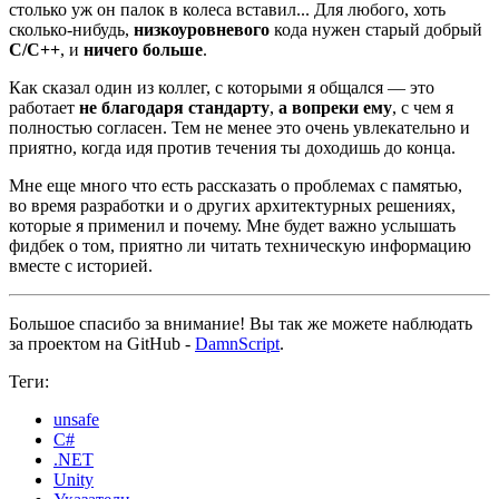
столько уж он палок в колеса вставил... Для любого, хоть
сколько‑нибудь,
низкоуровневого
кода нужен старый добрый
C/C++
, и
ничего больше
.
Как сказал один из коллег, с которыми я общался — это
работает
не благодаря стандарту
,
а вопреки ему
, с чем я
полностью согласен. Тем не менее это очень увлекательно и
приятно, когда идя против течения ты доходишь до конца.
Мне еще много что есть рассказать о проблемах с памятью,
во время разработки и о других архитектурных решениях,
которые я применил и почему. Мне будет важно услышать
фидбек о том, приятно ли читать техническую информацию
вместе с историей.
Большое спасибо за внимание! Вы так же можете наблюдать
за проектом на GitHub -
DamnScript
.
Теги:
unsafe
C#
.NET
Unity