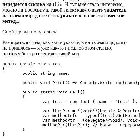
передается
ссылка
на
. И тут мне стало интересно,
this
можно ли провернуть такой трюк: как‑то взять
указатель
на экземпляр
, далее взять
указатель на не статический
метод
...
Спойлер: да, получилось!
Разбираться с тем, как взять указатель на экземпляр долго
не пришлось — я уже как‑то писал об этом статью,
поэтому быстро слепился такой код:
public unsafe class Test

{

	public string name;

	public void Print() => Console.WriteLine(name);

	public static void Call()

	{

		var test = new Test { name = "test" };

		var thisPtr = *(void**)Unsafe.AsPointer(ref test); // Здесь мы получаем указатель на ссылку, надо разыменовать

		var methodInfo = typeof(Test).GetMethod("Print"); // Получаем MethodInfo

		var methodPtr = (delegate*<void*, void>)methodInfo!.MethodHandle.GetFunctionPointer().ToPointer(); // Получаем указатель на метод

		methodPtr(thisPtr); // Магия - передаем первым аргументом указатель на экземпляр и получаем в консоль выведенный текст "test"

	}

}