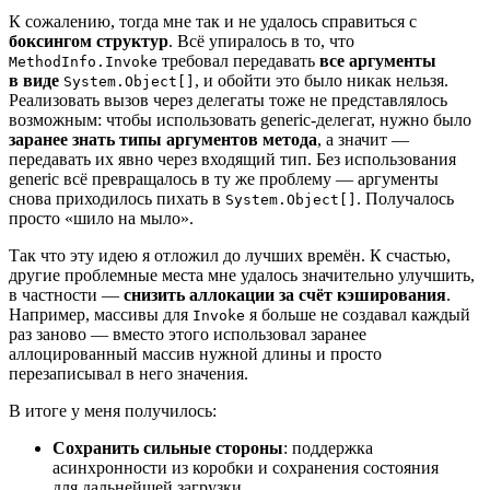
К сожалению, тогда мне так и не удалось справиться с
боксингом структур
. Всё упиралось в то, что
требовал передавать
все аргументы
MethodInfo.Invoke
в виде
, и обойти это было никак нельзя.
System.Object[]
Реализовать вызов через делегаты тоже не представлялось
возможным: чтобы использовать generic‑делегат, нужно было
заранее знать типы аргументов метода
, а значит —
передавать их явно через входящий тип. Без использования
generic всё превращалось в ту же проблему — аргументы
снова приходилось пихать в
. Получалось
System.Object[]
просто «шило на мыло».
Так что эту идею я отложил до лучших времён. К счастью,
другие проблемные места мне удалось значительно улучшить,
в частности —
снизить аллокации за счёт кэширования
.
Например, массивы для
я больше не создавал каждый
Invoke
раз заново — вместо этого использовал заранее
аллоцированный массив нужной длины и просто
перезаписывал в него значения.
В итоге у меня получилось:
Сохранить сильные стороны
: поддержка
асинхронности из коробки и сохранения состояния
для дальнейшей загрузки.