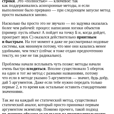
строки
. Это «полностью» — ключевое: так
как поддерживались асинхронные методы, и если
выполнение было прервано — при следующем запуске метод
просто вызывался заново.
Насколько бы просто это не звучало — но задумка оказалась
более чем рабочей: процесс написания логики объектов
(пример: пусть объект А пойдет на точку Б и, когда дойдет,
проиграет звук С) оказался действительно
приятным
и быстрым
. На тот момент я даже не рассматривал нодовые
системы, как минимум потому, что мне они казались менее
удобными, чем текст (сейчас я тоже отдаю предпочтению
тексту, но уже не так радикально).
Проблемы начали всплывать чуть позже: методы начали
очень быстро
плодиться
. Вполне существовало 5 оберток
на один и тот же метод с разными названиями, потому
что если в методе указано 5 аргументов — значит, будь добр,
дай 5 аргументов. Даже если тебе нужно передать только
первые 2, в то время как остальныe оставить стандартными
значениями.
Так же на каждый не статический метод, существовал
статический аналог, который просто принимал первым
аргументом экземпляр. Помимо прочего, такой подход
не лучшим образом сказывался на производительности
: