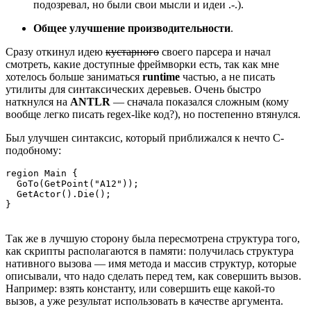
подозревал, но были свои мысли и идеи .-.).
Общее улучшение производительности
.
Сразу откинул идею
кустарного
своего парсера и начал
смотреть, какие доступные фреймворки есть, так как мне
хотелось больше заниматься
runtime
частью, а не писать
утилиты для синтаксических деревьев. Очень быстро
наткнулся на
ANTLR
— сначала показался сложным (кому
вообще легко писать regex‑like код?), но постепенно втянулся.
Был улучшен синтаксис, который приближался к нечто С-
подобному:
region Main {

  GoTo(GetPoint("A12"));

  GetActor().Die();

}
Так же в лучшую сторону была пересмотрена структура того,
как скрипты располагаются в памяти: получилась структура
нативного вызова — имя метода и массив структур, которые
описывали, что надо сделать перед тем, как совершить вызов.
Например: взять константу, или совершить еще какой‑то
вызов, а уже результат использовать в качестве аргумента.