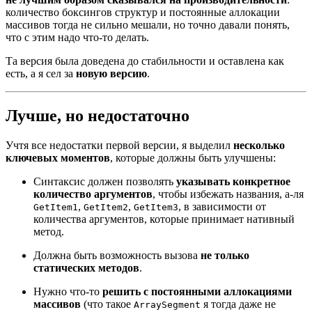
количество боксингов структур и постоянные аллокации
массивов тогда не сильно мешали, но точно давали понять,
что с этим надо что-то делать.
Та версия была доведена до стабильности и оставлена как
есть, а я сел за
новую версию
.
Лучше, но недостаточно
Учтя все недостатки первой версии, я выделил
несколько
ключевых моментов
, которые должны быть улучшены:
Синтаксис должен позволять
указывать конкретное
количество аргументов
, чтобы избежать названия, а-ля
,
,
, в зависимости от
GetItem1
GetItem2
GetItem3
количества аргументов, которые принимает нативный
метод.
Должна быть возможность вызова
не только
статических методов
.
Нужно что-то
решить с постоянными аллокациями
массивов
(что такое
я тогда даже не
ArraySegment