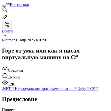
Все потоки
Войти
Rietmon
11 апр 2025 в 07:01
Горе от ума, или как я писал
виртуальную машину на C#
Средний
16 мин
12K
.NET
*
Ненормальное программирование
*
Unity
*
C#
*
Предисловие
Привет.