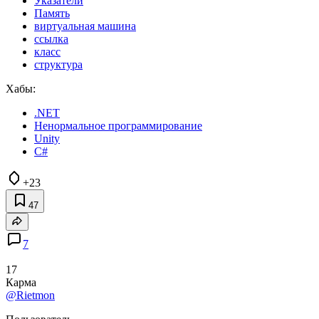
Указатели
Память
виртуальная машина
ссылка
класс
структура
Хабы:
.NET
Ненормальное программирование
Unity
C#
+23
47
7
17
Карма
@Rietmon