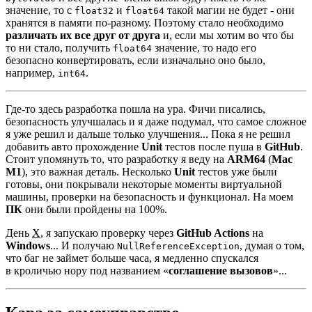
значение, то с
и
такой магии не будет - они
float32
float64
хранятся в памяти по-разному. Поэтому стало необходимо
различать их все друг от друга
и, если мы хотим во что бы
то ни стало, получить
значение, то надо его
float64
безопасно конвертировать, если изначально оно было,
например,
.
int64
Где-то здесь разработка пошла на ура. Фичи писались,
безопасность улучшалась и я даже подумал, что самое сложное
я уже решил и дальше только улучшения... Пока я не решил
добавить авто прохождение
Unit
тестов после пуша в
GitHub
.
Стоит упомянуть то, что разработку я веду на
ARM64
(
Mac
M1
), это важная деталь. Несколько
Unit
тестов уже были
готовы, они покрывали некоторые моменты виртуальной
машины, проверки на безопасность и функционал. На моем
ПК
они были пройдены на 100%.
День
X
, я запускаю проверку через
GitHub Actions
на
Windows
... И получаю
, думая о том,
NullReferenceException
что баг не займет больше часа, я медленно спускался
в кроличью нору под названием «
соглашение вызовов
»...