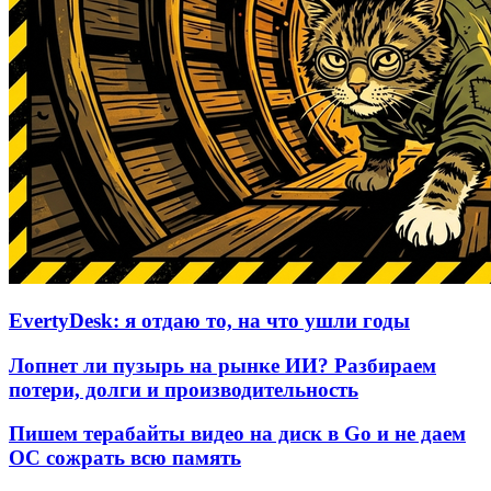
EvertyDesk: я отдаю то, на что ушли годы
Лопнет ли пузырь на рынке ИИ? Разбираем
потери, долги и производительность
Пишем терабайты видео на диск в Go и не даем
ОС сожрать всю память