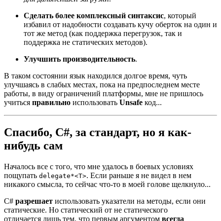
Сделать более комплексный синтаксис
, который
избавил от надобности создавать кучу оберток на один и
тот же метод (как поддержка перегрузок, так и
поддержка не статических методов).
Улучшить производительность
.
В таком состоянии язык находился долгое время, чуть
улучшаясь в слабых местах, пока на предпоследнем месте
работы, в виду ограничений платформы, мне не пришлось
учиться
правильно
использовать
Unsafe
код...
Спасибо, C#, за стандарт, но я как-
нибудь сам
Началось все с того, что мне удалось в боевых условиях
пощупать
. Если раньше я не видел в нем
delegate*<T>
никакого смысла, то сейчас что‑то в моей голове щелкнуло...
C#
разрешает
использовать указатели на методы, если они
статические. Но статический от не статического
отличается лишь тем, что первым аргументом
всегда