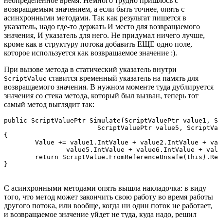
неопределенное время. Немного трудно пришлось с
возвращаемым значением, а если быть точнее, опять с
асинхронными методами. Так как результат пишется в
указатель, надо где-то держать И место для возвращаемого
значения, И указатель для него. Не придумал ничего лучше,
кроме как в структуру потока добавить ЕЩЕ одно поле,
которое используется как возвращаемое значение :).
При вызове метода в статический указатель внутри
ставится временный указатель на память для
ScriptValue
возвращаемого значения. В нужном моменте туда дублируется
значения со стека метода, который был вызван, теперь тот
самый метод выглядит так:
public ScriptValuePtr Simulate(ScriptValuePtr value1, S
			ScriptValuePtr value5, ScriptValuePtr value6, ScriptValuePtr value7, ScriptValuePtr value8, ScriptValuePtr value9)

{

	Value += value1.IntValue + value2.IntValue + value3.IntValue + value4.IntValue +

		value5.IntValue + value6.IntValue + value7.IntValue + value8.IntValue + value9.IntValue;

	return ScriptValue.FromReferenceUnsafe(this).Return();

}
С асинхронными методами опять вышла накладочка: в виду
того, что метод может закончить свою работу во время работы
другого потока, или вообще, когда ни один поток не работает,
и возвращаемое значение уйдет не туда, куда надо, решил