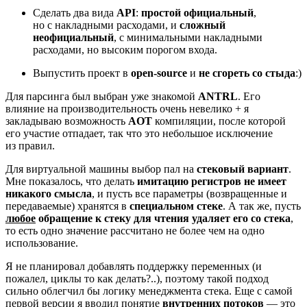
Сделать два вида
API
:
простой официальный
,
но с накладными расходами, и
сложный
неофициальный
, с минимальными накладными
расходами, но высоким порогом входа.
Выпустить проект в
open‑source
и
не сгореть со стыда
:)
Для парсинга был выбран уже знакомой
ANTRL
. Его
влияние на производительность очень невелико + я
закладываю возможность
AOT
компиляции, после которой
его участие отпадает, так что это небольшое исключение
из правил.
Для виртуальной машины выбор пал на
стековый вариант
.
Мне показалось, что делать
имитацию регистров не имеет
никакого смысла
, и пусть все параметры (возвращенные и
передаваемые) хранятся в
специальном стеке
. А так же, пусть
любое
обращение к стеку для чтения удаляет его со стека
,
то есть одно значение рассчитано не более чем на одно
использование.
Я не планировал добавлять поддержку переменных (и
пожалел, циклы то как делать?..), поэтому такой подход
сильно облегчил бы логику менеджмента стека. Еще с самой
первой версии я вводил понятие
внутренних потоков
— это