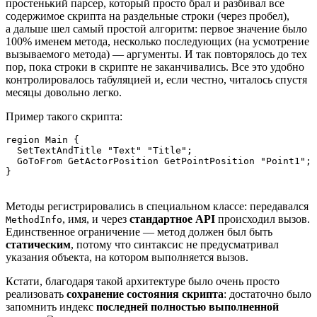
простенький парсер, который просто брал и разбивал все
содержимое скрипта на раздельные строки (через пробел),
а дальше шел самый простой алгоритм: первое значение было
100% именем метода, несколько последующих (на усмотрение
вызываемого метода) — аргументы. И так повторялось до тех
пор, пока строки в скрипте не заканчивались. Все это удобно
контролировалось табуляцией и, если честно, читалось спустя
месяцы довольно легко.
Пример такого скрипта:
region Main {

  SetTextAndTitle "Text" "Title";

  GoToFrom GetActorPosition GetPointPosition "Point1";

}
Методы регистрировались в специальном классе: передавался
, имя, и через
стандартное API
происходил вызов.
MethodInfo
Единственное ограничение — метод должен был быть
статическим
, потому что синтаксис не предусматривал
указания объекта, на котором выполняется вызов.
Кстати, благодаря такой архитектуре было очень просто
реализовать
сохранение состояния скрипта
: достаточно было
запомнить индекс
последней полностью выполненной