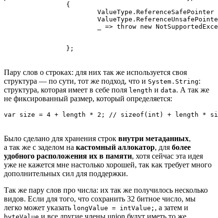
		{

			ValueType.ReferenceSafePointer => GetReferencePin<T>(),

			ValueType.ReferenceUnsafePointer => GetReferenceUnsafe<T>(),

			_ => throw new NotSupportedException("For GetReference use only " +

			                                     $"{nameof(ValueType.ReferenceSafePointer)} or " +

			                                     $"{nameof(ValueType.ReferenceUnsafePointer)}!")

		};
Пару слов о строках: для них так же используется своя
структура — по сути, тот же подход, что и
:
System.String
структура, которая имеет в себе поля
и
. А так же
length
data
не фиксированный размер, который определяется:
var size = 4 + length * 2; // sizeof(int) + length * si
Было сделано для хранения строк
внутри метаданных
,
а так же с заделом на
кастомный аллокатор
, для
более
удобного расположения их в памяти
, хотя сейчас эта идея
уже не кажется мне настолько хорошей, так как требует много
дополнительных сил для поддержки.
Так же пару слов про числа: их так же получилось несколько
видов. Если для того, что сохранить 32 битное число, мы
легко может указать
, а затем и
longValue = intValue;
и все другие члены union будут иметь то же
byteValue