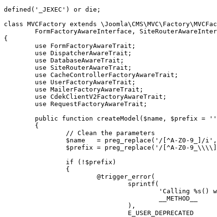
defined('_JEXEC') or die;

class MVCFactory extends \Joomla\CMS\MVC\Factory\MVCFac
	FormFactoryAwareInterface, SiteRouterAwareInterface, UserFactoryAwareInterface, MailerFactoryAwareInterface, CdekClientV2FactoryAwareInterface

{

	use FormFactoryAwareTrait;

	use DispatcherAwareTrait;

	use DatabaseAwareTrait;

	use SiteRouterAwareTrait;

	use CacheControllerFactoryAwareTrait;

	use UserFactoryAwareTrait;

	use MailerFactoryAwareTrait;

	use CdekClientV2FactoryAwareTrait;

	use RequestFactoryAwareTrait;

	public function createModel($name, $prefix = '', array $config = [])

	{

		// Clean the parameters

		$name   = preg_replace('/[^A-Z0-9_]/i', '', $name);

		$prefix = preg_replace('/[^A-Z0-9_\\\\]/i', '', $prefix);

		if (!$prefix)

		{

			@trigger_error(

				sprintf(

					'Calling %s() without a prefix is deprecated.',

					__METHOD__

				),

				E_USER_DEPRECATED
