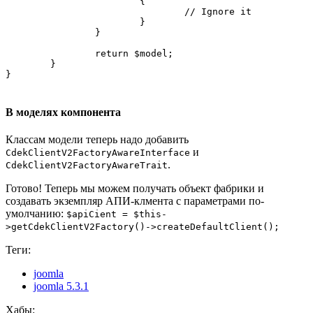
			{

				// Ignore it

			}

		}

		return $model;

	}

В моделях компонента
Классам модели теперь надо добавить
и
CdekClientV2FactoryAwareInterface
.
CdekClientV2FactoryAwareTrait
Готово! Теперь мы можем получать объект фабрики и
создавать экземпляр АПИ-клмента с параметрами по-
умолчанию:
$apiCient = $this-
>getCdekClientV2Factory()->createDefaultClient();
Теги:
joomla
joomla 5.3.1
Хабы: