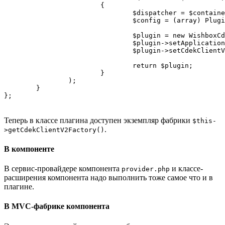
			{

				$dispatcher = $container->get(DispatcherInterface::class);

				$config = (array) PluginHelper::getPlugin('radicalmart', 'wishboxcdekpackagemultiple');

				$plugin = new WishboxCdekPackageMultiple($dispatcher, $config);

				$plugin->setApplication(Factory::getApplication());

				$plugin->setCdekClientV2Factory($container->get(CdekClientV2FactoryInterface::class));

				return $plugin;

			}

		);

	}

Теперь в классе плагина доступен экземпляр фабрики
$this-
.
>getCdekClientV2Factory()
В компоненте
В сервис-провайдере компонента
и классе-
provider.php
расширения компонента надо выполнить тоже самое что и в
плагине.
В MVC-фабрике компонента