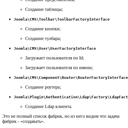
Создание таблицы;
Joomla\CMS\Toolbar\ToolbarFactoryInterface
Создание кнопки;
Создание тулбара;
Joomla\CMS\User\UserFactoryInterface
Загружает пользователя по Id;
Загружает пользователя по имени;
Joomla\CMS\Component\Router\RouterFactoryInterface
Создание роутера;
Joomla\Plugin\Authentication\Ldap\Factory\LdapFact
Создание Ldap клиента.
Это не полный список фабрик, но из него видим что задача
фабрик - «создавать».