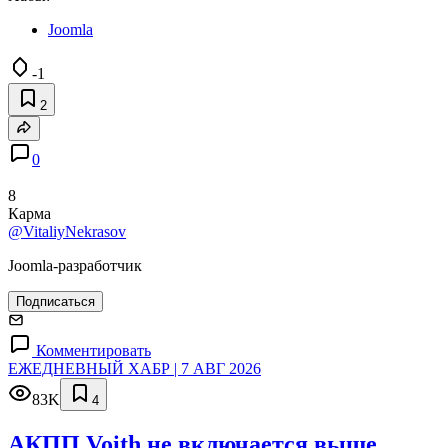
Joomla
-1
2
0
8
Карма
@VitaliyNekrasov
Joomla-разработчик
Подписаться
Комментировать
ЕЖЕДНЕВНЫЙ ХАБР | 7 АВГ 2026
83K
4
АКПП Voith не включается выше