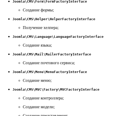
Joomla\CMS\Form\FormFactoryInterface
Создание формы;
Joomla\CMS\Helper\HelperFactoryInterface
Получение хелпера;
Joomla\CMS\Language\LanguageFactoryInterface
Создание языка;
Joomla\CMS\Mail\MailerFactoryInterface
Создание почтового сервиса;
Joomla\CMS\Menu\MenuFactoryInterface
Создание меню;
Joomla\CMS\MVC\Factory\MVCFactoryInterface
Создание контроллера;
Создание модели;
Создание представления;