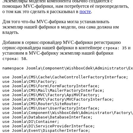
Экземпляры моделей компонента обычно создаются с
помощью MVC-фабрики, нам потребуется её переопределить,
о том как это сделать я рассказывал в
посте
.
Для того что-бы MVC-фабрика могла устанавливать
экземпляр нашей фабрики в модели, она сама должна им
владеть.
Добавим в сервис-провайдер MVC-фабрики регистрацию
сервис-провайдера нашей фабрики в контейнере
и
строка: 35
установим в MVC-фабрику экземпляр нашей фабрики
.
строка: 58
namespace Joomla\Component\WishboxCdek\Administrator\Ex
use Joomla\CMS\Cache\CacheControllerFactoryInterface;

use Joomla\CMS\Factory;

use Joomla\CMS\Form\FormFactoryInterface;

use Joomla\CMS\Mail\MailerFactoryInterface;

use Joomla\CMS\MVC\Factory\ApiMVCFactory;

use Joomla\CMS\MVC\Factory\MVCFactoryInterface;

use Joomla\CMS\Router\SiteRouter;

use Joomla\CMS\User\UserFactoryInterface;

use Joomla\Component\WishboxCdek\Administrator\Factory\
use Joomla\Database\DatabaseInterface;

use Joomla\DI\Container;

use Joomla\DI\ServiceProviderInterface;

use Joomla\Event\DispatcherInterface;
