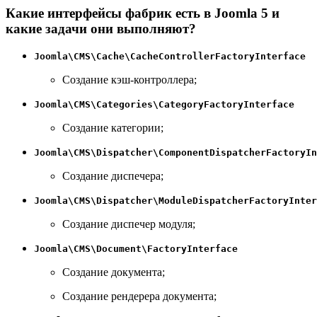
Какие интерфейсы фабрик есть в Joomla 5 и
какие задачи они выполняют?
Joomla\CMS\Cache\CacheControllerFactoryInterface
Создание кэш-контроллера;
Joomla\CMS\Categories\CategoryFactoryInterface
Создание категории;
Joomla\CMS\Dispatcher\ComponentDispatcherFactoryIn
Создание диспечера;
Joomla\CMS\Dispatcher\ModuleDispatcherFactoryInter
Создание диспечер модуля;
Joomla\CMS\Document\FactoryInterface
Создание документа;
Создание рендерера документа;