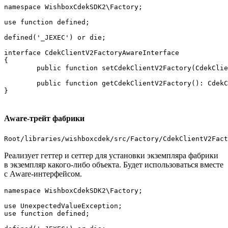
namespace WishboxCdekSDK2\Factory;

use function defined;

defined('_JEXEC') or die;

interface CdekClientV2FactoryAwareInterface

{

	public function setCdekClientV2Factory(CdekClientV2FactoryInterface $cdekClientV2Factory): CdekClientV2FactoryAwareInterface;

	public function getCdekClientV2Factory(): CdekClientV2FactoryInterface;

Aware-трейт фабрики
Root/libraries/wishboxcdek/src/Factory/CdekClientV2Fact
Реализует геттер и сеттер для установки экземпляра фабрики
в экземпляр какого-либо объекта. Будет использоваться вместе
с Aware-интерфейсом.
namespace WishboxCdekSDK2\Factory;

use UnexpectedValueException;

use function defined;
