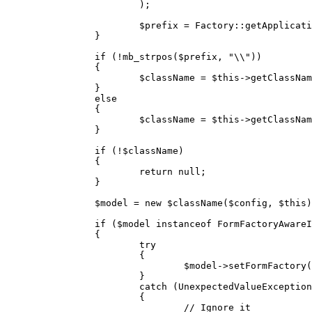
			);

			$prefix = Factory::getApplication()->getName();

		}

		if (!mb_strpos($prefix, "\\"))

		{

			$className = $this->getClassName('Model\\' . ucfirst($name) . 'Model', $prefix);

		}

		else

		{

			$className = $this->getClassName(ucfirst($name) . 'Model', $prefix);

		}

		if (!$className)

		{

			return null;

		}

		$model = new $className($config, $this);

		if ($model instanceof FormFactoryAwareInterface)

		{

			try

			{

				$model->setFormFactory($this->getFormFactory());

			}

			catch (UnexpectedValueException $e)

			{

				// Ignore it
