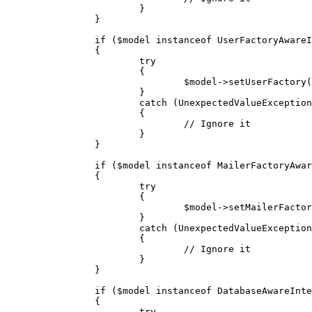
			}

		}

		if ($model instanceof UserFactoryAwareInterface)

		{

			try

			{

				$model->setUserFactory($this->getUserFactory());

			}

			catch (UnexpectedValueException $e)

			{

				// Ignore it

			}

		}

		if ($model instanceof MailerFactoryAwareInterface)

		{

			try

			{

				$model->setMailerFactory($this->getMailerFactory());

			}

			catch (UnexpectedValueException $e)

			{

				// Ignore it

			}

		}

		if ($model instanceof DatabaseAwareInterface)

		{

			try
