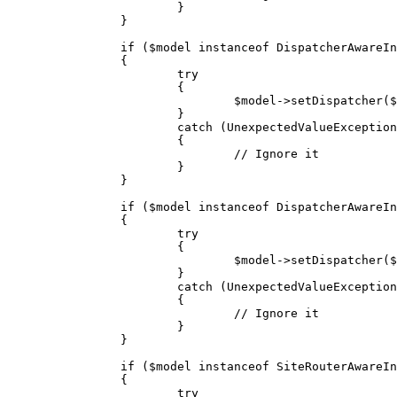
			}

		}

		if ($model instanceof DispatcherAwareInterface)

		{

			try

			{

				$model->setDispatcher($this->getDispatcher());

			}

			catch (UnexpectedValueException $e)

			{

				// Ignore it

			}

		}

		if ($model instanceof DispatcherAwareInterface)

		{

			try

			{

				$model->setDispatcher($this->getDispatcher());

			}

			catch (UnexpectedValueException $e)

			{

				// Ignore it

			}

		}

		if ($model instanceof SiteRouterAwareInterface)

		{

			try
