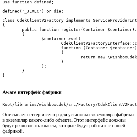
use function defined;

defined('_JEXEC') or die;

class CdekClientV2Factory implements ServiceProviderInt
{

	public function register(Container $container): void

	{

		$container->set(

			CdekClientV2FactoryInterface::class,

			function (Container $container)

			{

				return new \WishboxCdekSDK2\Factory\CdekClientV2Factory;

			}

		);

	}

Aware-интерфейс фабрики
Root/libraries/wishboxcdek/src/Factory/CdekClientV2Fact
Описывает геттер и сеттер для установки экземпляра фабрики
в экземпляр какого-либо объекта. Этот интерфейс должны
будут реализовать классы, которые будут работать с нашей
фабрикой.