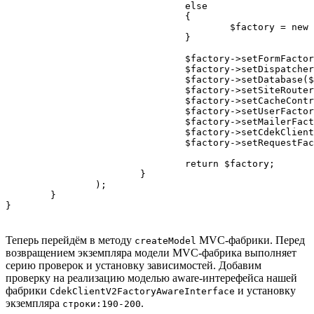
				else

				{

					$factory = new \Joomla\Component\WishboxCdek\Administrator\MVC\Factory\MVCFactory($this->namespace);

				}

				$factory->setFormFactory($container->get(FormFactoryInterface::class));

				$factory->setDispatcher($container->get(DispatcherInterface::class));

				$factory->setDatabase($container->get(DatabaseInterface::class));

				$factory->setSiteRouter($container->get(SiteRouter::class));

				$factory->setCacheControllerFactory($container->get(CacheControllerFactoryInterface::class));

				$factory->setUserFactory($container->get(UserFactoryInterface::class));

				$factory->setMailerFactory($container->get(MailerFactoryInterface::class));

				$factory->setCdekClientV2Factory($container->get(CdekClientV2FactoryInterface::class));

				$factory->setRequestFactory($container->get(RequestFactoryInterface::class));

				return $factory;

			}

		);

	}

Теперь перейдём в методу
MVC-фабрики. Перед
createModel
возвращением экземпляра модели MVC-фабрика выполняет
серию проверок и установку зависимостей. Добавим
проверку на реализацию моделью aware-интерефейса нашей
фабрики
и установку
CdekClientV2FactoryAwareInterface
экземпляра
.
строки:190-200