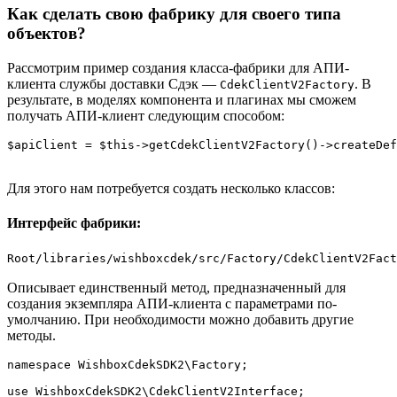
Как сделать свою фабрику для своего типа
объектов?
Рассмотрим пример создания класса-фабрики для АПИ-
клиента службы доставки Сдэк —
. В
CdekClientV2Factory
результате, в моделях компонента и плагинах мы сможем
получать АПИ-клиент следующим способом:
$apiClient = $this->getCdekClientV2Factory()->createDef
Для этого нам потребуется создать несколько классов:
Интерфейс фабрики:
Root/libraries/wishboxcdek/src/Factory/CdekClientV2Fact
Описывает единственный метод, предназначенный для
создания экземпляра АПИ-клиента с параметрами по-
умолчанию. При необходимости можно добавить другие
методы.
namespace WishboxCdekSDK2\Factory;

use WishboxCdekSDK2\CdekClientV2Interface;
