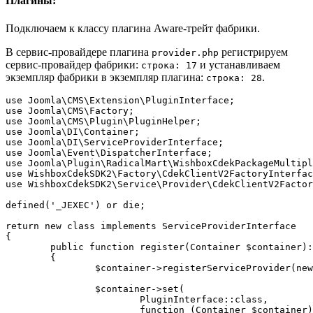
Плагины:
Подключаем к классу плагина Aware-трейт фабрики.
В сервис-провайдере плагина
регистрируем
provider.php
сервис-провайдер фабрики:
и устанавливаем
строка: 17
экземпляр фабрики в экземпляр плагина:
.
строка: 28
use Joomla\CMS\Extension\PluginInterface;

use Joomla\CMS\Factory;

use Joomla\CMS\Plugin\PluginHelper;

use Joomla\DI\Container;

use Joomla\DI\ServiceProviderInterface;

use Joomla\Event\DispatcherInterface;

use Joomla\Plugin\RadicalMart\WishboxCdekPackageMultipl
use WishboxCdekSDK2\Factory\CdekClientV2FactoryInterfac
use WishboxCdekSDK2\Service\Provider\CdekClientV2Factor
defined('_JEXEC') or die;

return new class implements ServiceProviderInterface

{

	public function register(Container $container): void

	{

		$container->registerServiceProvider(new CdekClientV2Factory);

		$container->set(

			PluginInterface::class,

			function (Container $container)
