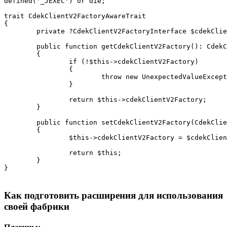
defined('_JEXEC') or die;

trait CdekClientV2FactoryAwareTrait

{

	private ?CdekClientV2FactoryInterface $cdekClientV2Factory = null;

	public function getCdekClientV2Factory(): CdekClientV2FactoryInterface

	{

		if (!$this->cdekClientV2Factory)

		{

			throw new UnexpectedValueException('CdekClientV2Factory not set in ' . __CLASS__);

		}

		return $this->cdekClientV2Factory;

	}

	public function setCdekClientV2Factory(CdekClientV2FactoryInterface $cdekClientV2Factory): CdekClientV2FactoryAwareInterface

	{

		$this->cdekClientV2Factory = $cdekClientV2Factory;

		return $this;

	}

Как подготовить расширения для использования
своей фабрики