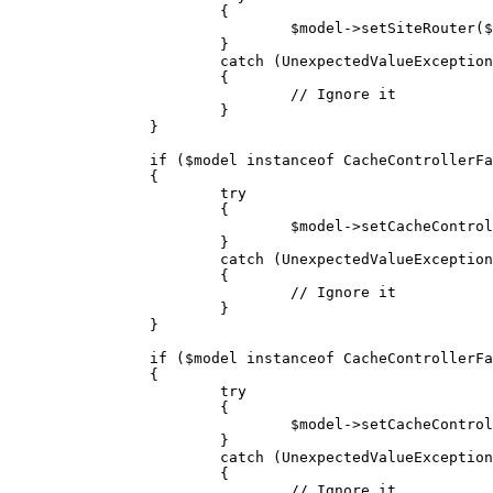
			{

				$model->setSiteRouter($this->getSiteRouter());

			}

			catch (UnexpectedValueException $e)

			{

				// Ignore it

			}

		}

		if ($model instanceof CacheControllerFactoryAwareInterface)

		{

			try

			{

				$model->setCacheControllerFactory($this->getCacheControllerFactory());

			}

			catch (UnexpectedValueException $e)

			{

				// Ignore it

			}

		}

		if ($model instanceof CacheControllerFactoryAwareInterface)

		{

			try

			{

				$model->setCacheControllerFactory($this->getCacheControllerFactory());

			}

			catch (UnexpectedValueException $e)

			{

				// Ignore it
