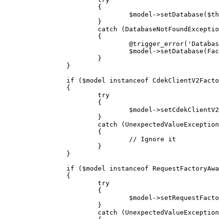
			{

				$model->setDatabase($this->getDatabase());

			}

			catch (DatabaseNotFoundException $e)

			{

				@trigger_error('Database must be set, this will not be caught anymore in 5.0.', E_USER_DEPRECATED);

				$model->setDatabase(Factory::getContainer()->get(DatabaseInterface::class));

			}

		}

		if ($model instanceof CdekClientV2FactoryAwareInterface)

		{

			try

			{

				$model->setCdekClientV2Factory($this->getCdekClientV2Factory());

			}

			catch (UnexpectedValueException $e)

			{

				// Ignore it

			}

		}

		if ($model instanceof RequestFactoryAwareInterface)

		{

			try

			{

				$model->setRequestFactory($this->getRequestFactory());

			}

			catch (UnexpectedValueException $e)
