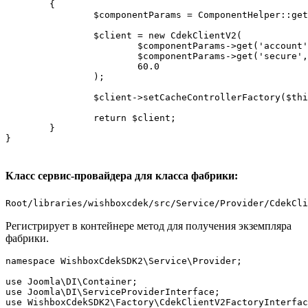
	{

		$componentParams = ComponentHelper::getParams('com_wishboxcdek');

		$client = new CdekClientV2(

			$componentParams->get('account', ''),

			$componentParams->get('secure', ''),

			60.0

		);

		$client->setCacheControllerFactory($this->getCacheControllerFactory());

		return $client;

	}

}
Класс сервис-провайдера для класса фабрики:
Root/libraries/wishboxcdek/src/Service/Provider/CdekCli
Регистрирует в контейнере метод для получения экземпляра
фабрики.
namespace WishboxCdekSDK2\Service\Provider;

use Joomla\DI\Container;

use Joomla\DI\ServiceProviderInterface;

use WishboxCdekSDK2\Factory\CdekClientV2FactoryInterfac