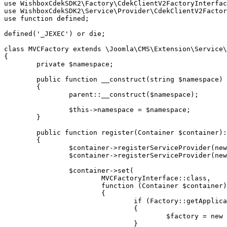
use WishboxCdekSDK2\Factory\CdekClientV2FactoryInterfac
use WishboxCdekSDK2\Service\Provider\CdekClientV2Factor
use function defined;

defined('_JEXEC') or die;

class MVCFactory extends \Joomla\CMS\Extension\Service\
{

	private $namespace;

	public function __construct(string $namespace)

	{

		parent::__construct($namespace);

		$this->namespace = $namespace;

	}

	public function register(Container $container): void

	{

		$container->registerServiceProvider(new CdekClientV2Factory);

		$container->registerServiceProvider(new RequestFactory);

		$container->set(

			MVCFactoryInterface::class,

			function (Container $container)

			{

				if (Factory::getApplication()->isClient('api'))

				{

					$factory = new ApiMVCFactory($this->namespace);

				}
