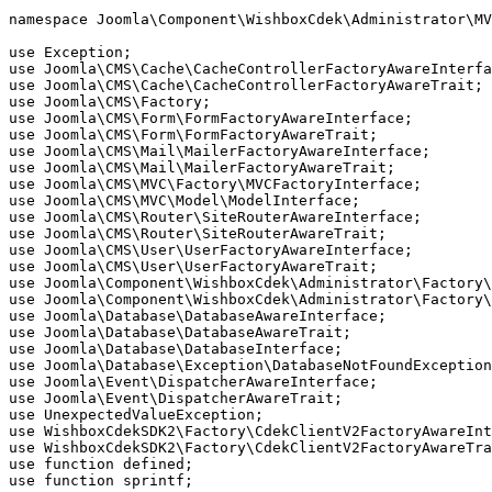
namespace Joomla\Component\WishboxCdek\Administrator\MV
use Exception;

use Joomla\CMS\Cache\CacheControllerFactoryAwareInterfa
use Joomla\CMS\Cache\CacheControllerFactoryAwareTrait;

use Joomla\CMS\Factory;

use Joomla\CMS\Form\FormFactoryAwareInterface;

use Joomla\CMS\Form\FormFactoryAwareTrait;

use Joomla\CMS\Mail\MailerFactoryAwareInterface;

use Joomla\CMS\Mail\MailerFactoryAwareTrait;

use Joomla\CMS\MVC\Factory\MVCFactoryInterface;

use Joomla\CMS\MVC\Model\ModelInterface;

use Joomla\CMS\Router\SiteRouterAwareInterface;

use Joomla\CMS\Router\SiteRouterAwareTrait;

use Joomla\CMS\User\UserFactoryAwareInterface;

use Joomla\CMS\User\UserFactoryAwareTrait;

use Joomla\Component\WishboxCdek\Administrator\Factory\
use Joomla\Component\WishboxCdek\Administrator\Factory\
use Joomla\Database\DatabaseAwareInterface;

use Joomla\Database\DatabaseAwareTrait;

use Joomla\Database\DatabaseInterface;

use Joomla\Database\Exception\DatabaseNotFoundException
use Joomla\Event\DispatcherAwareInterface;

use Joomla\Event\DispatcherAwareTrait;

use UnexpectedValueException;

use WishboxCdekSDK2\Factory\CdekClientV2FactoryAwareInt
use WishboxCdekSDK2\Factory\CdekClientV2FactoryAwareTra
use function defined;

use function sprintf;
