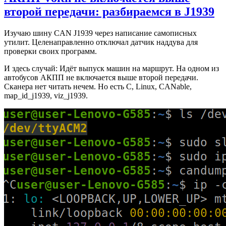
второй передачи: разбираемся в J1939
Изучаю шину CAN J1939 через написание самописных
утилит. Целенаправленно отключал датчик наддува для
проверки своих программ.
И здесь случай: Идёт выпуск машин на маршрут. На одном из
автобусов АКПП не включается выше второй передачи.
Сканера нет читать нечем. Но есть C, Linux, CANable,
map_id_j1939, viz_j1939.