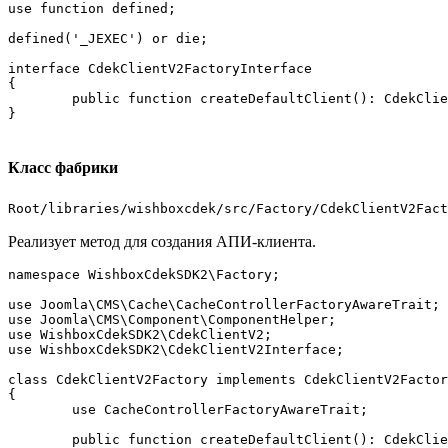
use function defined;

defined('_JEXEC') or die;

interface CdekClientV2FactoryInterface

{

	public function createDefaultClient(): CdekClientV2Interface;

}
Класс фабрики
Root/libraries/wishboxcdek/src/Factory/CdekClientV2Fact
Реализует метод для создания АПИ-клиента.
namespace WishboxCdekSDK2\Factory;

use Joomla\CMS\Cache\CacheControllerFactoryAwareTrait;

use Joomla\CMS\Component\ComponentHelper;

use WishboxCdekSDK2\CdekClientV2;

use WishboxCdekSDK2\CdekClientV2Interface;

class CdekClientV2Factory implements CdekClientV2Factor
{

	use CacheControllerFactoryAwareTrait;

	public function createDefaultClient(): CdekClientV2Interface
