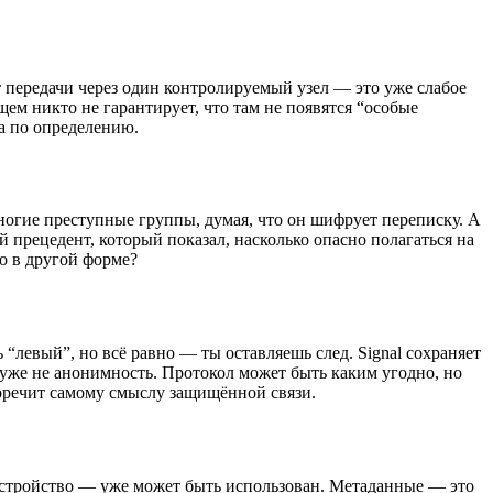
т передачи через один контролируемый узел — это уже слабое
ем никто не гарантирует, что там не появятся “особые
ма по определению.
гие преступные группы, думая, что он шифрует переписку. А
 прецедент, который показал, насколько опасно полагаться на
то в другой форме?
 “левый”, но всё равно — ты оставляешь след. Signal сохраняет
— уже не анонимность. Протокол может быть каким угодно, но
воречит самому смыслу защищённой связи.
 устройство — уже может быть использован. Метаданные — это