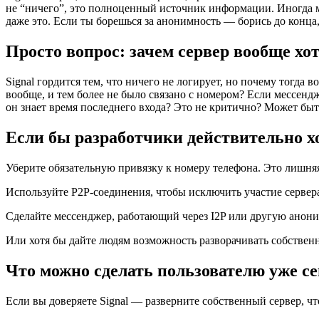
не “ничего”, это полноценный источник информации. Иногда м
даже это. Если ты борешься за анонимность — борись до конца,
Просто вопрос: зачем сервер вообще хот
Signal гордится тем, что ничего не логирует, но почему тогда в
вообще, и тем более не было связано с номером? Если мессендж
он знает время последнего входа? Это не критично? Может быт
Если бы разработчики действительно хо
Уберите обязательную привязку к номеру телефона. Это лишня
Используйте P2P-соединения, чтобы исключить участие сервер
Сделайте мессенджер, работающий через I2P или другую анонимн
Или хотя бы дайте людям возможность разворачивать собственн
Что можно сделать пользователю уже се
Если вы доверяете Signal — разверните собственный сервер, чт