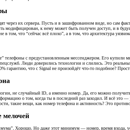
ры
т через их сервера. Пусть и в зашифрованном виде, но сам фак
ть модифицирован, к нему может быть получен доступ, и в будущ
 в том, что “сейчас всё плохо”, а в том, что архитектура уязви
 телефоны с предустановленным мессенджером. Его купили мно
спецслужб. Люди доверились технологии и слились. Это реальный
100% гарантию, что с Signal не произойдёт что-то подобное? Прос
она
логин, не случайный ID, а именно номер. Да, его можно получить
нформацию о том, когда ты в последний раз заходил. И всё это 
ости, такие вещи, как номер телефона и активность? Это проти
е мелочей
инимума”. Хорошо. Но даже этот минимум — номер, время входа,