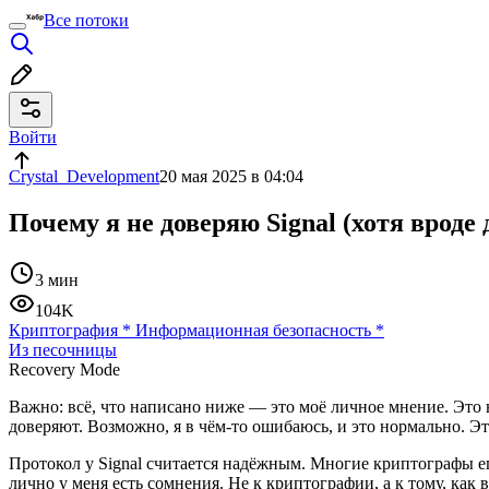
Все потоки
Войти
Crystal_Development
20 мая 2025 в 04:04
Почему я не доверяю Signal (хотя вроде
3 мин
104K
Криптография
*
Информационная безопасность
*
Из песочницы
Recovery Mode
Важно: всё, что написано ниже — это моё личное мнение. Это 
доверяют. Возможно, я в чём-то ошибаюсь, и это нормально. Э
Протокол у Signal считается надёжным. Многие криптографы е
лично у меня есть сомнения. Не к криптографии, а к тому, как в