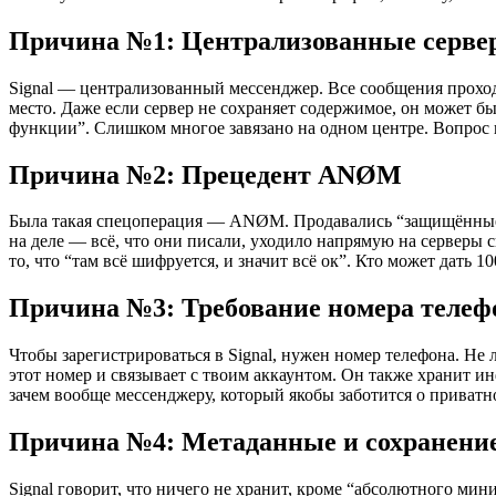
Причина №1: Централизованные серве
Signal — централизованный мессенджер. Все сообщения проходя
место. Даже если сервер не сохраняет содержимое, он может бы
функции”. Слишком многое завязано на одном центре. Вопрос не
Причина №2: Прецедент ANØM
Была такая спецоперация — ANØM. Продавались “защищённые”
на деле — всё, что они писали, уходило напрямую на серверы 
то, что “там всё шифруется, и значит всё ок”. Кто может дать 
Причина №3: Требование номера телеф
Чтобы зарегистрироваться в Signal, нужен номер телефона. Не 
этот номер и связывает с твоим аккаунтом. Он также хранит и
зачем вообще мессенджеру, который якобы заботится о приватн
Причина №4: Метаданные и сохранени
Signal говорит, что ничего не хранит, кроме “абсолютного м