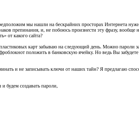
 Предположим мы нашли на бескрайних просторах Интернета ну
знаков препинания, и, не побоюсь произнести эту фразу, вообще
ь» от какого сайта?
 пластиковых карт забываю на следующий день. Можно пароли за
фроблокнот положить в банковскую ячейку. Но ведь Вы забудет
оминать и не записывать ключи от наших тайн? Я предлагаю спо
 и будем создавать пароли,