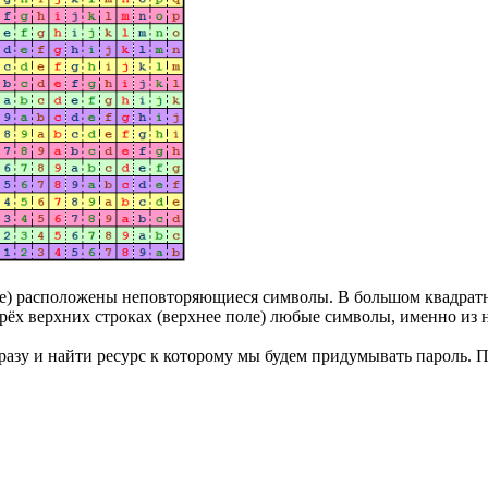
поле) расположены неповторяющиеся символы. В большом квадрат
ёх верхних строках (верхнее поле) любые символы, именно из н
фразу и найти ресурс к которому мы будем придумывать пароль. 