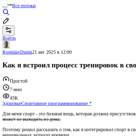
Все потоки
Войти
RostislavDugin
21 авг 2025 в 12:00
Как я встроил процесс тренировок в сво
Простой
7 мин
45K
Здоровье
Спортивное программирование
*
Для меня спорт - это базовая вещь, которая должна присутство
может не выходить из дома.
Поэтому решил рассказать о том, как я интегрировал спорт в
минимальных затратах времени.