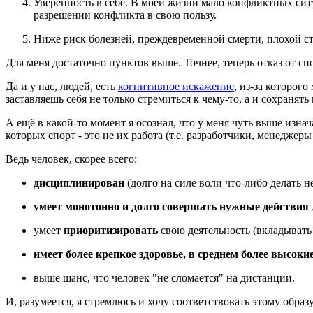
Уверенность в себе. В моей жизни мало конфликтных ситу
разрешении конфликта в свою пользу.
Ниже риск болезней, преждевременной смерти, плохой ста
Для меня достаточно пунктов выше. Точнее, теперь отказ от сп
Да и у нас, людей, есть
когнитивное искажение
, из-за которог
заставляешь себя не только стремиться к чему-то, а и сохранять
А ещё в какой-то момент я осознал, что у меня чуть выше изн
которых спорт - это не их работа (т.е. разработчики, менеджеры и
Ведь человек, скорее всего:
дисциплинирован
(долго на силе воли что-либо делать н
умеет монотонно и долго совершать нужные действия
умеет
приоритизировать
свою деятельность (вкладывать 
имеет более крепкое здоровье, в среднем более высок
выше шанс, что человек "не сломается" на дистанции.
И, разумеется, я стремлюсь и хочу соответствовать этому образу