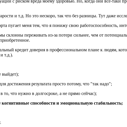
аций с риском вреда моему здоровью. Но, когда они всё-таки пр
рости и т.д. Но это нескоро, так что без разницы. Тут даже исс
орта пугает меня тем, что я понижу свою работоспособность, инт
о мы склонны переживать из-за потери сильнее, чем от потенциаль
 приобретенное.
ачальный кредит доверия в профессиональном плане к людям, ко
 т.д.).
е выйдет);
для достижения результата просто потому, что "так надо";
в то, что нужно в долгосроке, а не прямо сейчас);
ие когнитивные способности и эмоциональную стабильность;
.