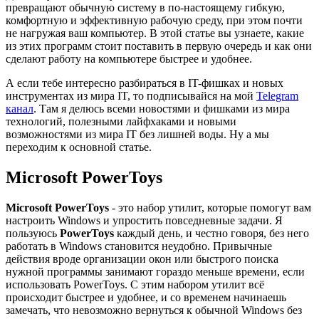
превращают обычную систему в по-настоящему гибкую,
комфортную и эффективную рабочую среду, при этом почти
не нагружая ваш компьютер. В этой статье вы узнаете, какие
из этих программ стоит поставить в первую очередь и как они
сделают работу на компьютере быстрее и удобнее.
А если тебе интересно разбираться в IT-фишках и новых
инструментах из мира IT, то подписывайся на мой
Telegram
канал
. Там я делюсь всеми новостями и фишками из мира
технологий, полезными лайфхаками и новыми
возможностями из мира IT без лишней воды. Ну а мы
переходим к основной статье.
Microsoft PowerToys
Microsoft PowerToys
- это набор утилит, которые помогут вам
настроить Windows и упростить повседневные задачи. Я
пользуюсь
PowerToys
каждый день, и честно говоря, без него
работать в Windows становится неудобно. Привычные
действия вроде организации окон или быстрого поиска
нужной программы занимают гораздо меньше времени, если
использовать PowerToys. С этим набором утилит всё
происходит быстрее и удобнее, и со временем начинаешь
замечать, что невозможно вернуться к обычной Windows без