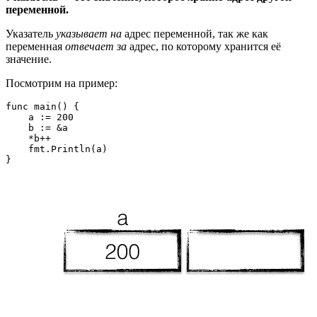
переменной.
Указатель
указывает на
адрес переменной, так же как
переменная
отвечает за
адрес, по которому хранится её
значение.
Посмотрим на пример:
func main() {

    a := 200

    b := &a

    *b++

    fmt.Println(a)
