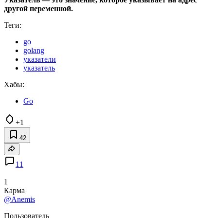
другой переменной.
Теги:
go
golang
указатели
указатель
Хабы:
Go
+1
42
11
1
Карма
@Anemis
Пользователь