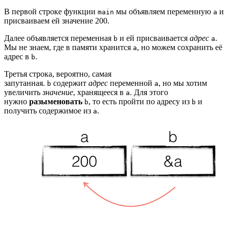
В первой строке функции
мы объявляем переменную
и
main
a
присваиваем ей значение 200.
Далее объявляется переменная
и ей присваивается
адрес
.
b
a
Мы не знаем, где в памяти хранится
, но можем сохранить её
a
адрес в
.
b
Третья строка, вероятно, самая
запутанная.
содержит
адрес
переменной
, но мы хотим
b
a
увеличить
значение
, хранящееся в
. Для этого
a
нужно
разыменовать
, то есть пройти по адресу из
и
b
b
получить содержимое из
.
a