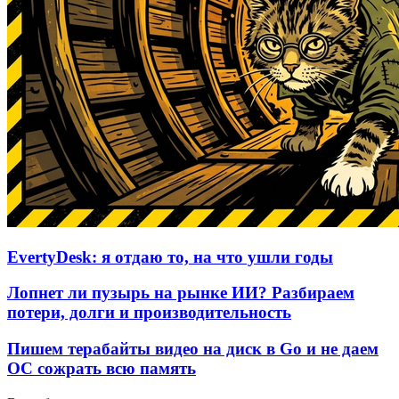
EvertyDesk: я отдаю то, на что ушли годы
Лопнет ли пузырь на рынке ИИ? Разбираем
потери, долги и производительность
Пишем терабайты видео на диск в Go и не даем
ОС сожрать всю память