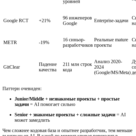
уровней
96 инженеров
С
Google RCT
+21%
Enterprise-задачи
Google
н
16 синьор-
Реальные mature
С
METR
-19%
разработчиков
проекты
н
Анализ 2020-
Д
Падение
211 млн строк
GitClear
2024
co
качества
кода
(Google/MS/Meta)
д
Паттерн очевиден:
Junior/Middle + незнакомые проекты + простые
задачи
= AI помогает сильно
Senior + знакомые проекты + сложные задачи
= AI
может замедлить
Чем сложнее кодовая база и опытнее разработчик, тем меньше
выигрыш от AI. В какой-то момент кривая переходит в