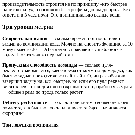
производительность строится не по принципу «кто быстрее
написал фичу», а насколько быстро фича дошла до прода. Без
отката и в 3 часа ночи. Это принципиально разные вещи.
Три уровня метрик
Скорость написания
— сколько времени от постановки
задачи до компиляции кода. Можно нагенерить функцию за 10
минут вместо 30 — AI отлично справляется с шаблонным
кодом. Но это только первый этап.
Пропускная способность команды
— сколько пулл-
реквестов закрывается, какое время от коммита до мерджа, как
быстро задачи проходят через пайплайн. Один разработчик
завершил задачу на 30% быстрее, но если его пулл-реквест
висит в ревью три дня или возвращается на доработку 2-3 раза
— общее время до прода только растет.
Delivery performance —
как часто деплоим, сколько деплоев
ломается, как быстро восстанавливаемся. Здесь начинаются
сюрпризы.
Три ловушки восприятия