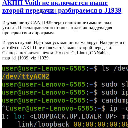
АКПП Voith не включается выше
второй передачи: разбираемся в J1939
Изучаю шину CAN J1939 через написание самописных
утилит. Целенаправленно отключал датчик наддува для
проверки своих программ.
И здесь случай: Идёт выпуск машин на маршрут. На одном из
автобусов АКПП не включается выше второй передачи.
Сканера нет читать нечем. Но есть C, Linux, CANable,
map_id_j1939, viz_j1939.