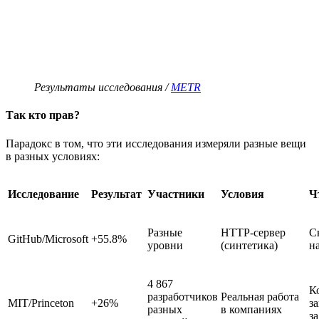
Результаты исследования /
METR
Так кто прав?
Парадокс в том, что эти исследования измеряли разные вещи
в разных условиях:
Исследование
Результат
Участники
Условия
Ч
Разные
HTTP-сервер
С
GitHub/Microsoft
+55.8%
уровни
(синтетика)
н
4 867
К
разработчиков
Реальная работа
MIT/Princeton
+26%
з
разных
в компаниях
за