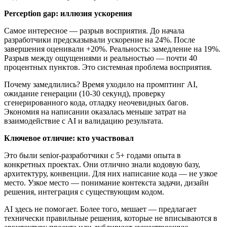
Perception gap: иллюзия ускорения
Самое интересное — разрыв восприятия. До начала
разработчики предсказывали ускорение на 24%. После
завершения оценивали +20%. Реальность: замедление на 19%.
Разрыв между ощущениями и реальностью — почти 40
процентных пунктов. Это системная проблема восприятия.
Почему замедлились? Время уходило на промптинг AI,
ожидание генерации (10-30 секунд), проверку
сгенерированного кода, отладку неочевидных багов.
Экономия на написании оказалась меньше затрат на
взаимодействие с AI и валидацию результата.
Ключевое отличие: кто участвовал
Это были senior-разработчики с 5+ годами опыта в
конкретных проектах. Они отлично знали кодовую базу,
архитектуру, конвенции. Для них написание кода — не узкое
место. Узкое место — понимание контекста задачи, дизайн
решения, интеграция с существующим кодом.
AI здесь не помогает. Более того, мешает — предлагает
технически правильные решения, которые не вписываются в