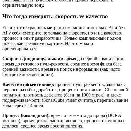
отрицательную зону.
Что тогда измерять: скорость vs качество
Если хотите сравнить метркии по написанию кода с AI и без
AI у себя, смотрите не только на скорость, но и на качество,
процесс и опыт разработчика. Только комплексный подход
показывает реальную картину. На что можно
ориентироваться:
Скорость (индивидуальная):
время до первой компиляции,
время до готового пулл-реквеста, среднее время фикса бага
средней важности, время на поиск информации (как часто
смотрите документацию).
Качество (объективное):
процент пулл-реквестов, залитых с
первого раза без доработок, процент прохождения CI с первой
попытки, плотность дефектов (баги на 1000 строк), индекс
поддерживаемости (SonarQube умеет считать), переписывание
кода через 7-14 дней.
Процесс (командный):
время от коммита до прода (DORA
метрика), время цикла, частота деплоев, процент сломанных
деплоев, среднее время восстановления.