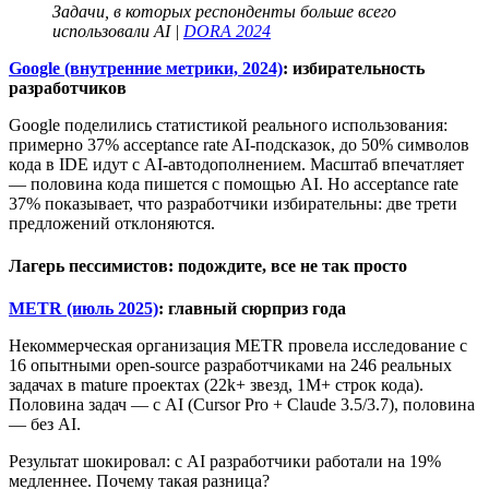
Задачи, в которых респонденты больше всего
использовали AI |
DORA 2024
Google (внутренние метрики, 2024)
: избирательность
разработчиков
Google поделились статистикой реального использования:
примерно 37% acceptance rate AI-подсказок, до 50% символов
кода в IDE идут с AI-автодополнением. Масштаб впечатляет
— половина кода пишется с помощью AI. Но acceptance rate
37% показывает, что разработчики избирательны: две трети
предложений отклоняются.
Лагерь пессимистов: подождите, все не так просто
METR (июль 2025)
: главный сюрприз года
Некоммерческая организация METR провела исследование с
16 опытными open-source разработчиками на 246 реальных
задачах в mature проектах (22k+ звезд, 1M+ строк кода).
Половина задач — с AI (Cursor Pro + Claude 3.5/3.7), половина
— без AI.
Результат шокировал: с AI разработчики работали на 19%
медленнее. Почему такая разница?