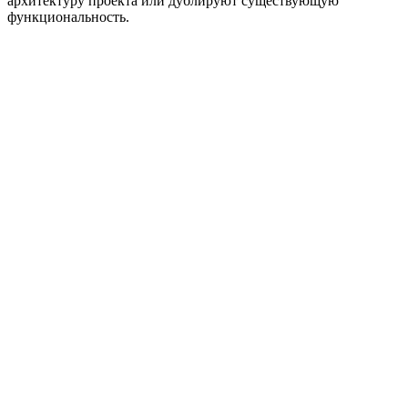
архитектуру проекта или дублируют существующую
функциональность.