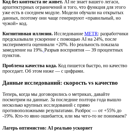
Код без контекста не живет.
AI не знает вашего легаси,
архитектурных ограничений и того, что функция для этого
уже есть в соседнем модуле. Модели обучали на открытых
данных, поэтому они чаще генерируют «правильный, но
чужой» код.
Когнитивная иллюзия.
Исследование
METR
: разработчики
предсказывали ускорение с помощью AI на 24%, после
эксперимента оценивали +20%. Но реальность показала
замедление на 19%.
Разрыв восприятия — 39 процентных
пунктов.
Проблема качества кода.
Код пишется быстро, но качество
проседает. Об этом ниже — с цифрами.
Данные исследований: скорость vs качество
Теперь, когда мы договорились о метриках, давайте
посмотрим на данные. За последние полтора года вышло
несколько крупных исследований с прямо
противоположными результатами. Разброс — от +55% до
-19%. Кто-то явно ошибается, или мы чего-то не понимаем?
Лагерь оптимистов: AI реально ускоряет