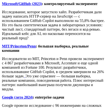
Microsoft/GitHub (2023)
: контролируемый эксперимент
Исследование, которое запустило хайп. Разработчикам дали
задачу написать HTTP-сервер на JavaScript — с
использованием GitHub Copilot выполнили на 55,8% быстрее.
Но это была синтетическая задача в лабораторных условиях:
чистый лист, стандартный паттерн, без легаси и код-ревью.
Идеальный кейс для AI, но насколько переносится на
реальный прод?
MIT/Princeton/Penn
: большая выборка, реальные
компании
Исследователи из MIT, Princeton и Penn провели эксперимент
с 4 867 разработчиками в Microsoft, Accenture и еще одной
компанией из Fortune 100. Результат: разработчики,
использовавшие GitHub Copilot, в среднем завершили на 26%
больше задач.
Это уже серьезнее — большая выборка,
реальные компании, повседневная работа. Плюс интересный
паттерн: наибольший выигрыш получили джуниоры и
мидлы.
Google (лето 2024)
: enterprise-задачи
Google провели исследование с 96 инженерами на сложных