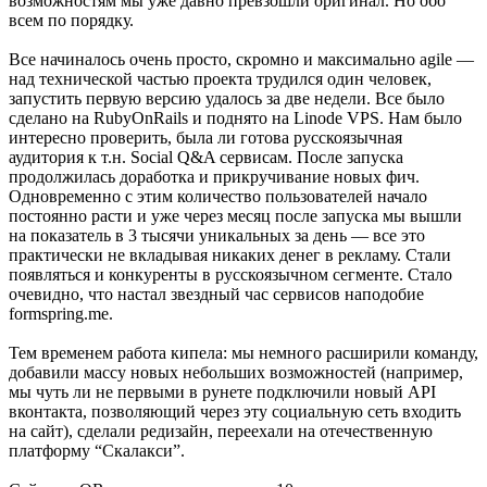
возможностям мы уже давно превзошли оригинал. Но обо
всем по порядку.
Все начиналось очень просто, скромно и максимально agile —
над технической частью проекта трудился один человек,
запустить первую версию удалось за две недели. Все было
сделано на RubyOnRails и поднято на Linode VPS. Нам было
интересно проверить, была ли готова русскоязычная
аудитория к т.н. Social Q&A сервисам. После запуска
продолжилась доработка и прикручивание новых фич.
Одновременно с этим количество пользователей начало
постоянно расти и уже через месяц после запуска мы вышли
на показатель в 3 тысячи уникальных за день — все это
практически не вкладывая никаких денег в рекламу. Стали
появляться и конкуренты в русскоязычном сегменте. Стало
очевидно, что настал звездный час сервисов наподобие
formspring.me.
Тем временем работа кипела: мы немного расширили команду,
добавили массу новых небольших возможностей (например,
мы чуть ли не первыми в рунете подключили новый API
вконтакта, позволяющий через эту социальную сеть входить
на сайт), сделали редизайн, переехали на отечественную
платформу “Скалакси”.