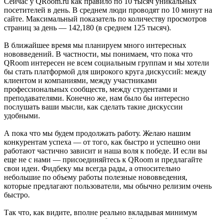
Сейчас у QRoom.ru как правило по 10 тысяч уникальных
посетителей в день. В среднем люди проводят по 10 минут на
сайте. Максимальный показатель по количеству просмотров
страниц за день — 142,180 (в среднем 125 тысяч).
В ближайшее время мы планируем много интересных
нововведений. В частности, мы понимаем, что пока что
QRoom интересен не всем социальным группам и мы хотели
бы стать платформой для широкого круга дискуссий: между
клиентом и компаниями, между участниками
профессиональных сообществ, между студентами и
преподавателями. Конечно же, нам было бы интересно
послушать ваши мысли, как сделать такие дискуссии
удобными.
А пока что мы будем продолжать работу. Желаю нашим
конкурентам успеха — от того, как быстро и успешно они
работают частично зависит и наша воля к победе. И если вы
еще не с нами — присоединяйтесь к QRoom и предлагайте
свои идеи. Фидбеку мы всегда рады, а относительно
небольшие по объему работы полезные нововведения,
которые предлагают пользователи, мы обычно релизим очень
быстро.
Так что, как видите, вполне реально вкладывая минимум