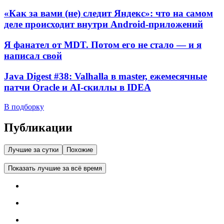
«Как за вами (не) следит Яндекс»: что на самом
деле происходит внутри Android-приложений
Я фанател от MDT. Потом его не стало — и я
написал свой
Java Digest #38: Valhalla в master, ежемесячные
патчи Oracle и AI-скиллы в IDEA
В подборку
Публикации
Лучшие за сутки
Похожие
Показать лучшие за всё время