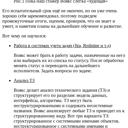
Рис.1 Пока наш стажёр Воякс слегка «худощав»
Его испытательный срок ещё не окончен, но он уже очень
хорошо себя зарекомендовал, поэтому подведем
промежуточные итоги, оценим, проверим, что он знает и
умеет, и наметим планы на дальнейшее обучение и развитие.
Вот чему он научился:
Работа в системах учета задач (Jira, Redmine и т.д)
Воякс может брать в работу задачи, назначенные на него
или выбирать их из списка по статусу. После обработки
менять статус и переводить на дальнейшего
исполнителя. Задать вопросы по задаче.
Анализ ТЗ
Воякс делает анализ технического задания (ТЗ) и
структурирует его по разделам: модель данных,
интерфейсы, алгоритмы. ТЗ могут быть
неструктурированными и содержать несистемные
названия. Воякс анализирует любые ТЗ и приводит их к
структурированному виду. Вот три варианта ТЗ:
структурированное с системными именами объектов,
неструктурированное с системными именами и