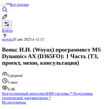
Все потоки
Войти
woyax
20 дек 2025 в 11:15
Воякс И.И. (Woyax) программист MS
Dynamics AX (D365FO): 1 Часть (ТЗ,
проект, меню, консультация)
Средний
5 мин
6.4K
Искусственный интеллект
ERP-системы
*
Подготовка
технической документации
*
Из песочницы