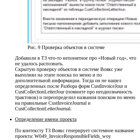
Рис. 9 Проверка объектов в системе
Добавили в ТЗ что-то непонятное про «Новый год», что
не удалось распознать.
Скрытую проверку объектов в системе Воякс уже
выполнял на этапе поиска по меню и по
дополнительной информации. Тогда он не нашел
определенных после Разбора форм CustInvoiceJour и
CustCollectionLetterJour (помните про неоднозначность
трактовок) и переопределил названия поиском по меню
на правильные CustInvoiceJournal и
CustCollectionLetterJournal.
Определение имени проекта
По контексту ТЗ Воякс генерирует системное название
проекта: W049_InvoiceResponsibleFields_woy