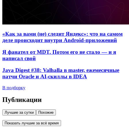
«Как за вами (не) следит Яндекс»: что на самом
деле происходит внутри Android-приложений
Я фанател от MDT. Потом его не стало — и я
написал свой
Java Digest #38: Valhalla в master, ежемесячные
патчи Oracle и AI-скиллы в IDEA
В подборку
Публикации
Лучшие за сутки
Похожие
Показать лучшие за всё время