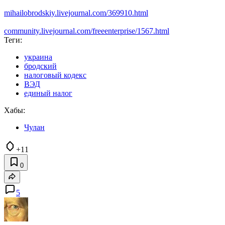
mihailobrodskiy.livejournal.com/369910.html
community.livejournal.com/freeenterprise/1567.html
Теги:
украина
бродский
налоговый кодекс
ВЭД
единый налог
Хабы:
Чулан
+11
0
5