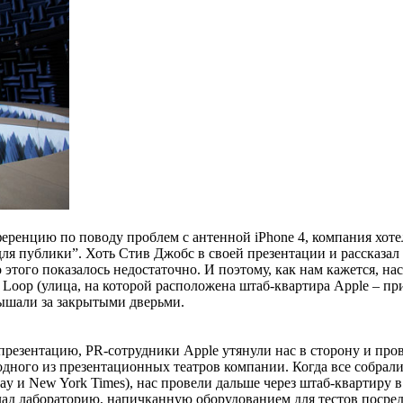
ференцию по поводу проблем с антенной iPhone 4, компания хоте
для публики”. Хоть Стив Джобс в своей презентации и рассказал
 этого показалось недостаточно. И поэтому, как нам кажется, н
 Loop (улица, на которой расположена штаб-квартира Apple – при
лышали за закрытыми дверьми.
езентацию, PR-сотрудники Apple утянули нас в сторону и провели
одного из презентационных театров компании. Когда все собрал
day и New York Times), нас провели дальше через штаб-квартиру
д лабораторию, напичканную оборудованием для тестов посред