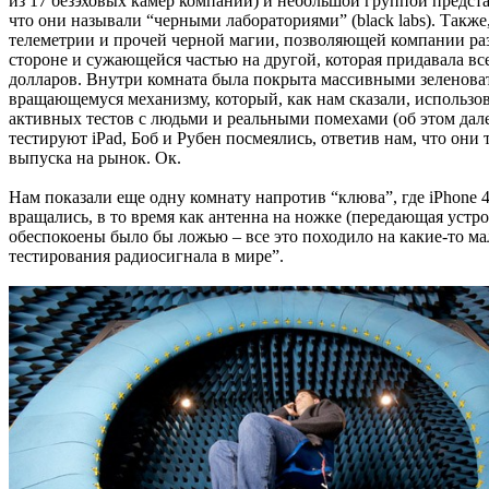
из 17 безэховых камер компании) и небольшой группой представ
что они называли “черными лабораториями” (black labs). Также
телеметрии и прочей черной магии, позволяющей компании разр
стороне и сужающейся частью на другой, которая придавала вс
долларов. Внутри комната была покрыта массивными зеленова
вращающемуся механизму, который, как нам сказали, использов
активных тестов с людьми и реальными помехами (об этом дале
тестируют iPad, Боб и Рубен посмеялись, ответив нам, что они
выпуска на рынок. Ок.
Нам показали еще одну комнату напротив “клюва”, где iPhone
вращались, в то время как антенна на ножке (передающая устр
обеспокоены было бы ложью – все это походило на какие-то м
тестирования радиосигнала в мире”.