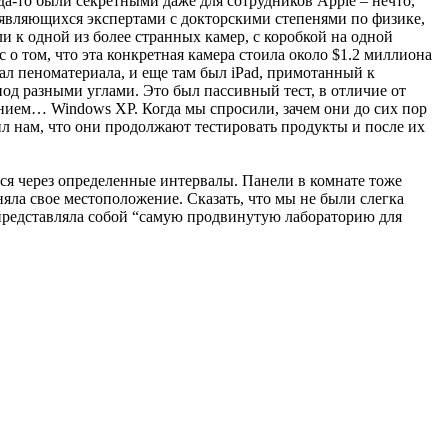
гда-то были секретными даже для сотрудников Apple – нечто,
в, являющихся экспертами с докторскими степенями по физике,
 к одной из более странных камер, с коробкой на одной
о том, что эта конкретная камера стоила около $1.2 миллиона
л пеноматериала, и еще там был iPad, примотанный к
под разными углами. Это был пассивный тест, в отличие от
ением… Windows XP. Когда мы спросили, зачем они до сих пор
нил нам, что они продолжают тестировать продукты и после их
ся через определенные интервалы. Панели в комнате тоже
няла свое местоположение. Сказать, что мы не были cлегка
 представляла собой “самую продвинутую лабораторию для