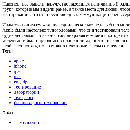
Наконец, нас вывели наружу, где находился напичканный разн
“рук”, которые мы видели ранее, а также места для людей, что
тестирование антенн и беспроводных коммуникаций очень серьез
И мы это понимаем – за последние несколько недель было много
Apple были настолько тупоголовыми, что они тестировали тел
будем честными – это многомиллиардная компания, которая изг
моделями и были проблемы в плане приема, ничто не говорит о
чтобы это понять, но возможно некоторые в этом сомневались.
Теги:
apple
iphone
ipad
mac
engadget
тестирование
лаборатории
телефоны
беспроводные технологии
Хабы:
IT-компании