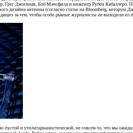
ер, Грег Джосвиак, Боб Мэнсфилд и инженер Рубен Кабаллеро. П
вого дизайна антенны (согласно статье на Bloomberg, которую Д
едящих за тем, чтобы особо рьяные журналисты не выходили из п
льно пустой и утилитарианистической, не совсем то, что мы ожи