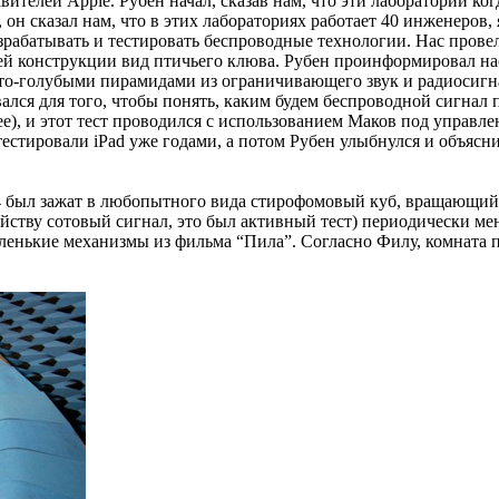
ителей Apple. Рубен начал, сказав нам, что эти лаборатории ко
, он сказал нам, что в этих лабораториях работает 40 инженеро
абатывать и тестировать беспроводные технологии. Нас провели
ей конструкции вид птичьего клюва. Рубен проинформировал нас 
то-голубыми пирамидами из ограничивающего звук и радиосигна
ался для того, чтобы понять, каким будем беспроводной сигнал 
е), и этот тест проводился с использованием Маков под управл
 тестировали iPad уже годами, а потом Рубен улыбнулся и объяс
 4 был зажат в любопытного вида стирофомовый куб, вращающий
ойству сотовый сигнал, это был активный тест) периодически ме
аленькие механизмы из фильма “Пила”. Согласно Филу, комната