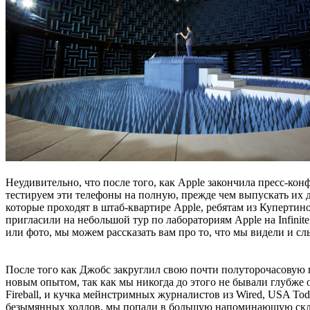
Неудивительно, что после того, как Apple закончила пресс-кон
тестируем эти телефоны на полную, прежде чем выпускать их 
которые проходят в штаб-квартире Apple, ребятам из Купертино
пригласили на небольшой тур по лабораториям Apple на Infinite
или фото, мы можем рассказать вам про то, что мы видели и с
После того как Джобс закруглил свою почти полуторочасовую пр
новым опытом, так как мы никогда до этого не бывали глубже 
Fireball, и кучка мейнстримных журналистов из Wired, USA To
безымянных холлов, мы попали в большую напоминающую скла