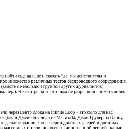
ла пойти еще дальше и сказать “да, мы действительно
 про множество различных тестов беспроводного оборудования,
ас (вместе с небольшой группой других журналистов)
м. пер.). Не смотря на то, что нам не разрешили снимать видео
 через центр блока на Infinite Loop – это было для нас
ись (были Джейсон Снелл из Macworld, Джон Грубер из Daring
 в отдельное здание. После серии двойных дверей и длинных
и массивных столов, покрытых таинственной черной тканью