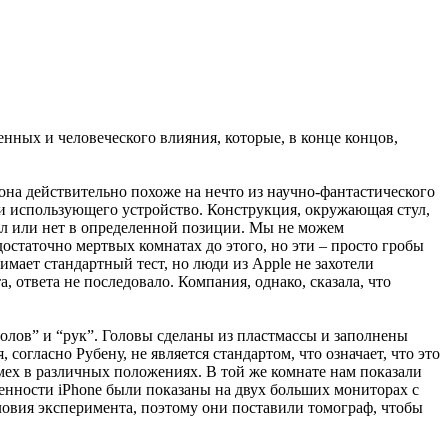
нных и человеческого влияния, которые, в конце концов,
И она действительно похоже на нечто из научно-фантастического
или использующего устройство. Конструкция, окружающая стул,
ал или нет в определенной позиции. Мы не можем
статочно мертвых комнатах до этого, но эти – просто гробы
мает стандартный тест, но люди из Apple не захотели
, ответа не последовало. Компания, однако, сказала, что
голов” и “рук”. Головы сделаны из пластмассы и заполнены
огласно Рубену, не является стандартом, что означает, что это
мех в различных положениях. В той же комнате нам показали
тренности iPhone были показаны на двух больших мониторах с
ловия эксперимента, поэтому они поставили томограф, чтобы