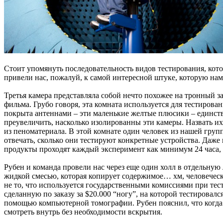
Стоит упомянуть последовательность видов тестирования, кото
привели нас, пожалуй, к самой интересной штуке, которую нам
Третья камера представляла собой нечто похожее на тронный за
фильма. Грубо говоря, эта комната используется для тестиров
покрыта антеннами – эти маленькие желтые плюсики – единств
преувеличить, насколько изолированны эти камеры. Назвать и
из пеноматериала. В этой комнате один человек из нашей груп
отвечать, сколько они тестируют конкретные устройства. Даже 
продукты проходят каждый эксперимент как минимум 24 часа, 
Рубен и команда провели нас через еще один холл в отдельную
жидкой смесью, которая копирует содержимое… хм, человеческой
не то, что используется государственными комиссиями при те
сделанную по заказу за $20.000 “ногу”, на которой тестировал
помощью компьютерной томографии. Рубен пояснил, что когда в
смотреть внутрь без необходимости вскрытия.