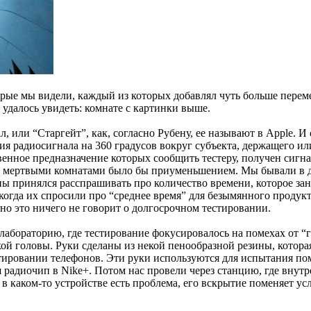
рые мы видели, каждый из которых добавлял чуть больше переме
 удалось увидеть: комнате с картинки выше.
л, или “Старгейт”, как, согласно Рубену, ее называют в Apple. 
ания радиосигнала на 360 градусов вокруг субъекта, держащего 
енное предназначение которых сообщить тестеру, получен сигн
х мертвыми комнатами было бы приуменьшением. Мы бывали в до
пы принялся расспрашивать про количество времени, которое зани
когда их спросили про “среднее время” для безымянного продукта
но это ничего не говорит о долгосрочном тестировании.
 лабораторию, где тестирование фокусировалось на помехах от “
 головы. Руки сделаны из некой пенообразной резины, которая, с
стировании телефонов. Эти руки используются для испытания по
ся радиочип в Nike+. Потом нас провели через станцию, где вну
 каком-то устройстве есть проблема, его вскрытие поменяет ус