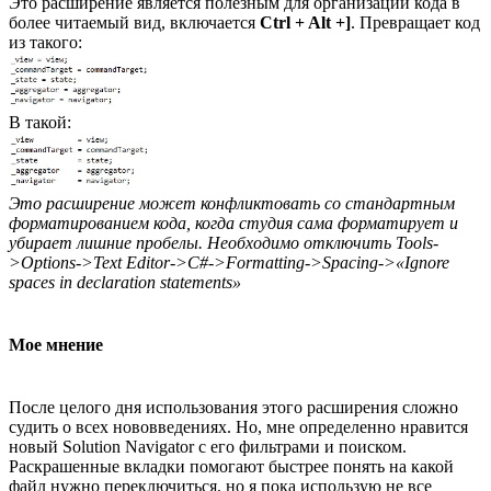
Это расширение является полезным для организации кода в
более читаемый вид, включается
Ctrl + Alt +]
. Превращает код
из такого:
В такой:
Это расширение может конфликтовать со стандартным
форматированием кода, когда студия сама форматирует и
убирает лишние пробелы. Необходимо отключить Tools-
>Options->Text Editor->C#->Formatting->Spacing->«Ignore
spaces in declaration statements»
Мое мнение
После целого дня использования этого расширения сложно
судить о всех нововведениях. Но, мне определенно нравится
новый Solution Navigator с его фильтрами и поиском.
Раскрашенные вкладки помогают быстрее понять на какой
файл нужно переключиться, но я пока использую не все