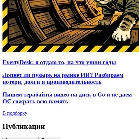
EvertyDesk: я отдаю то, на что ушли годы
Лопнет ли пузырь на рынке ИИ? Разбираем
потери, долги и производительность
Пишем терабайты видео на диск в Go и не даем
ОС сожрать всю память
В подборку
Публикации