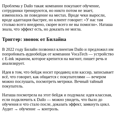
Проблема у Dailo такая: компании покупают обучение,
сотрудники тренируются, но никто потом не знает,
изменилось ли поведение на местах. Вроде чеки выросли,
вроде адаптация быстрее, но клиент говорит: «У нас там
столько всего внедрено, скорее всего не вы помогли». Наташа
знала, что эффект есть, но доказать не могла.
Триггер: звонок от Билайна
В 2022 году Билайн позвонил клиентам Dailo и предложил им
попробовать аудиобейдж от компании VocaTech — устройство
с E-ink экраном, которое крепится на магнит, пишет речь и
анализирует.
Идея в том, что бейдж носит продавец или кассир, записывает
всё, что говорит, как общается с покупателями — вечером
можно послушать, посмотреть метрики. Вечный тайный
покупатель.
Наташа посмотрела на этот бейдж и подумала: идея классная,
если подключить к Dailo — можно увидеть, что было до
обучения и что стало после, доказать эффект, замкнуть цикл.
Аудит → обучение → контроль.