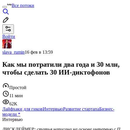
Все потоки
Войти
slava_rumin
16 фев в 13:59
Как мы потратили два года и 30 млн,
чтобы сделать 30 ИИ-диктофонов
Простой
11 мин
62K
Лайфхаки для гиков
Интервью
Развитие стартапа
Бизнес-
модели
*
Интервью
ДИСКЛЕЙМЕР: статья написана на основе интервью с П.