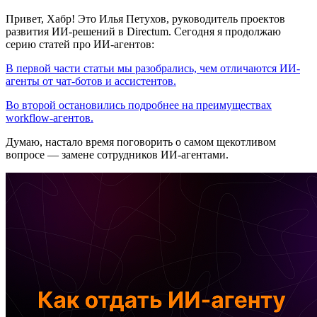
Привет, Хабр! Это Илья Петухов, руководитель проектов
развития ИИ-решений в Directum. Сегодня я продолжаю
серию статей про ИИ-агентов:
В первой части статьи мы разобрались, чем отличаются ИИ-
агенты от чат-ботов и ассистентов.
Во второй остановились подробнее на преимуществах
workflow-агентов.
Думаю, настало время поговорить о самом щекотливом
вопросе — замене сотрудников ИИ-агентами.