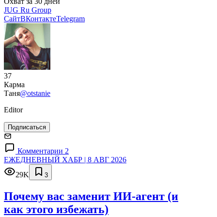
Охват за 30 дней
JUG Ru Group
Сайт
ВКонтакте
Telegram
37
Карма
Таня
@otstanie
Editor
Подписаться
Комментарии 2
ЕЖЕДНЕВНЫЙ ХАБР | 8 АВГ 2026
29K
3
Почему вас заменит ИИ‑агент (и
как этого избежать)