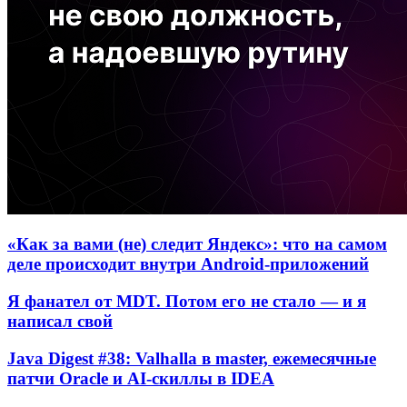
«Как за вами (не) следит Яндекс»: что на самом
деле происходит внутри Android-приложений
Я фанател от MDT. Потом его не стало — и я
написал свой
Java Digest #38: Valhalla в master, ежемесячные
патчи Oracle и AI-скиллы в IDEA