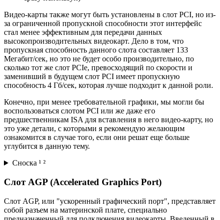
Видео-карты также могут быть установлены в слот PCI, но из-
за ограниченной пропускной способности этот интерфейс
стал менее эффективным для передачи данных
высокопроизводительных видеокарт. Дело в том, что
пропускная способность данного слота составляет 133
Мегабит/сек, но это не будет особо производительно, по
сколько тот же слот PCIe, превосходящий по скорости и
заменивший в будущем слот PCI имеет пропускную
способность 4 Гб/сек, которая лучше подходит к данной роли.
Конечно, при менее требовательной графики, мы могли бы
воспользоваться слотом PCI или же даже его
предшественникам ISA для вставления в него видео-карту, но
это уже детали, с которыми я рекомендую желающим
ознакомится в случае того, если они решат еще больше
углубится в данную тему.
Сноска ¹ ²
Слот AGP (Accelerated Graphics Port)
Слот AGP, или "ускоренный графический порт", представляет
собой разъем на материнской плате, специально
предназначенный для подключения видеокарты. Введенный в