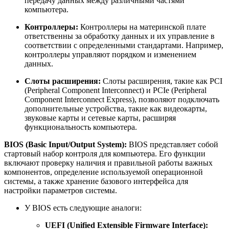
передачу данных между различными частями
компьютера.
Контроллеры:
Контроллеры на материнской плате
ответственны за обработку данных и их управление в
соответствии с определенными стандартами. Например,
контроллеры управляют порядком и изменением
данных.
Слоты расширения:
Слоты расширения, такие как PCI
(Peripheral Component Interconnect) и PCIe (Peripheral
Component Interconnect Express), позволяют подключать
дополнительные устройства, такие как видеокарты,
звуковые карты и сетевые карты, расширяя
функциональность компьютера.
BIOS (Basic Input/Output System):
BIOS представляет собой
стартовый набор контроля для компьютера. Его функции
включают проверку наличия и правильной работы важных
компонентов, определение используемой операционной
системы, а также хранение базового интерфейса для
настройки параметров системы.
У BIOS есть следующие аналоги:
UEFI (Unified Extensible Firmware Interface):