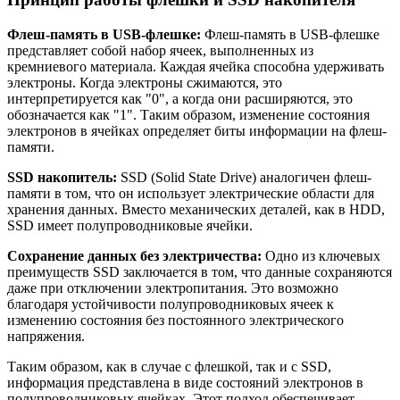
Флеш-память в USB-флешке:
Флеш-память в USB-флешке
представляет собой набор ячеек, выполненных из
кремниевого материала. Каждая ячейка способна удерживать
электроны. Когда электроны сжимаются, это
интерпретируется как "0", а когда они расширяются, это
обозначается как "1". Таким образом, изменение состояния
электронов в ячейках определяет биты информации на флеш-
памяти.
SSD накопитель:
SSD (Solid State Drive) аналогичен флеш-
памяти в том, что он использует электрические области для
хранения данных. Вместо механических деталей, как в HDD,
SSD имеет полупроводниковые ячейки.
Сохранение данных без электричества:
Одно из ключевых
преимуществ SSD заключается в том, что данные сохраняются
даже при отключении электропитания. Это возможно
благодаря устойчивости полупроводниковых ячеек к
изменению состояния без постоянного электрического
напряжения.
Таким образом, как в случае с флешкой, так и с SSD,
информация представлена в виде состояний электронов в
полупроводниковых ячейках. Этот подход обеспечивает