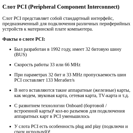
Слот PCI (Peripheral Component Interconnect)
Слот PCI представляет собой стандартный интерфейс,
предназначенный для подключения различных периферийных
устройств к материнской плате компьютера.
Факты о слоте PCI:
Был разработан в 1992 году, имеет 32 битовую шину
(BUS)
Скорость работы 33 или 66 MHz
При параметрах 32 бит и 33 MHz пропускаемость шин
PCI составляет 133 Мегабит/s
В него вставляются такие аппаратные (железные) карты,
как модем, звуковая карта, сетевая карта, TV-карта и т.д.
С развитием технологии Onboard (бортовой /
встроенной карты)
¹
кол-во разъемов для подключения
аппаратных карт в PCI уменьшилось
У слота PCI есть особенность plug and play (подключи и
сразу используй)
²