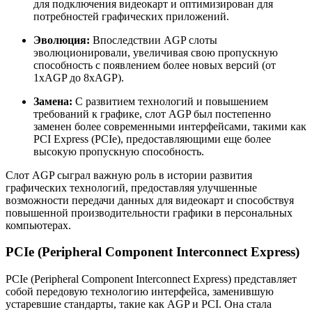
для подключения видеокарт и оптимизирован для
потребностей графических приложений.
Эволюция:
Впоследствии AGP слоты
эволюционировали, увеличивая свою пропускную
способность с появлением более новых версий (от
1xAGP до 8xAGP).
Замена:
С развитием технологий и повышением
требований к графике, слот AGP был постепенно
заменен более современными интерфейсами, такими как
PCI Express (PCIe), предоставляющими еще более
высокую пропускную способность.
Слот AGP сыграл важную роль в истории развития
графических технологий, предоставляя улучшенные
возможности передачи данных для видеокарт и способствуя
повышенной производительности графики в персональных
компьютерах.
PCIe (Peripheral Component Interconnect Express)
PCIe (Peripheral Component Interconnect Express) представляет
собой передовую технологию интерфейса, заменившую
устаревшие стандарты, такие как AGP и PCI. Она стала