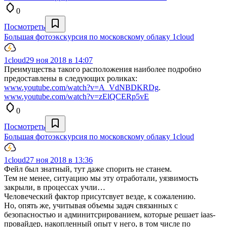
0
Посмотреть
Большая фотоэкскурсия по московскому облаку 1cloud
1cloud
29 ноя 2018 в 14:07
Преимущества такого расположения наиболее подробно
предоставлены в следующих роликах:
www.youtube.com/watch?v=A_VdNBDKRDg
.
www.youtube.com/watch?v=zElQCERp5vE
0
Посмотреть
Большая фотоэкскурсия по московскому облаку 1cloud
1cloud
27 ноя 2018 в 13:36
Фейл был знатный, тут даже спорить не станем.
Тем не менее, ситуацию мы эту отработали, уязвимость
закрыли, в процессах учли…
Человеческий фактор присутсвует везде, к сожалению.
Но, опять же, учитывая объемы задач связанных с
безопасностью и админитсрированием, которые решает iaas-
провайдер, накопленный опыт у него, в том числе по