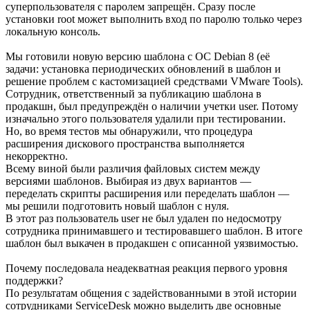
суперпользователя с паролем запрещён. Сразу после
установки root может выполнить вход по паролю только через
локальную консоль.
Мы готовили новую версию шаблона с ОС Debian 8 (её
задачи: установка периодических обновлений в шаблон и
решение проблем с кастомизацией средствами VMware Tools).
Сотрудник, ответственный за публикацию шаблона в
продакшн, был предупреждён о наличии учетки user. Потому
изначально этого пользователя удалили при тестировании.
Но, во время тестов мы обнаружили, что процедура
расширения дискового пространства выполняется
некорректно.
Всему виной были различия файловых систем между
версиями шаблонов. Выбирая из двух вариантов —
переделать скрипты расширения или переделать шаблон —
мы решили подготовить новый шаблон с нуля.
В этот раз пользователь user не был удален по недосмотру
сотрудника принимавшего и тестировавшего шаблон. В итоге
шаблон был выкачен в продакшен с описанной уязвимостью.
Почему последовала неадекватная реакция первого уровня
поддержки?
По результатам общения с задействованными в этой истории
сотрудниками ServiceDesk можно выделить две основные