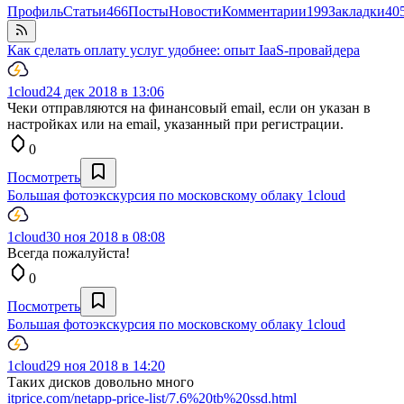
Профиль
Статьи
466
Посты
Новости
Комментарии
199
Закладки
40
Как сделать оплату услуг удобнее: опыт IaaS-провайдера
1cloud
24 дек 2018 в 13:06
Чеки отправляются на финансовый email, если он указан в
настройках или на email, указанный при регистрации.
0
Посмотреть
Большая фотоэкскурсия по московскому облаку 1cloud
1cloud
30 ноя 2018 в 08:08
Всегда пожалуйста!
0
Посмотреть
Большая фотоэкскурсия по московскому облаку 1cloud
1cloud
29 ноя 2018 в 14:20
Таких дисков довольно много
itprice.com/netapp-price-list/7.6%20tb%20ssd.html