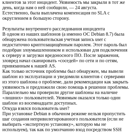
клиентов за этот инцидент. Уязвимость мы закрыли в тот же
день, когда нам о ней сообщили, — 24 августа.
Естественно, была выплачена компенсация по SLA с
округлением в большую сторону.
Результаты внутреннего расследования инцидента
В одном из наших шаблонов (а именно ОС Debian 8.7) была
обнаружена пользовательская учетная запись user с
недостаточно криптозащищённым паролем. Этот пароль был
подобран злоумышленником и использован для подключения
к серверу и загрузки вредоносного ПО. После заражения,
зловред начал сканировать «соседей» по сети и по сетям,
привязанным к нашей AS.
Как только источник проблемы был обнаружен, мы вывели
шаблон из эксплуатации и уведомили клиентов с серверами
из этого шаблона о проблеме, дали рекомендации как закрыть
уязвимость и предложили свою помощь в решении проблемы.
Параллельно мы проверили другие шаблоны на наличие
«лишних» пользователей. Уязвимым оказался только один
шаблон из восемнадцати доступных.
Откуда взялся пользователь user?
При установке Debian в обычном режиме нельзя пропустить
шаг создания непривилегированного пользователя (если не
выбирать «экспертную установку», которую мы не
используем), так как по умолчанию вход посредством SSH