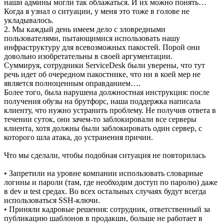
наши админы могли так облажаться. И их можно понять…
Когда я узнал о ситуации, у меня это тоже в голове не
укладывалось.
2. Мы каждый день имеем дело с зловредными
пользователями, пытающимися использовать нашу
инфраструктуру для всевозможных пакостей. Порой они
довольно изобретательны в своей аргументации.
Суммируя, сотрудники ServiceDesk были уверены, что тут
речь идет об очередном пакостнике, что ни в коей мер не
является полноценным оправданием….
Более того, была нарушена должностная инструкция: после
получения обузы на брутфорс, наша поддержка написала
клиенту, что нужно устранить проблему. Не получив ответа в
течении суток, они зачем-то заблокировали все серверы
клиента, хотя должны были заблокировать один сервер, с
которого шла атака, до устранения причин.
Что мы сделали, чтобы подобная ситуация не повторилась
• Запретили на уровне компании использовать словарные
логины и пароли (там, где необходим доступ по паролю) даже
в dev и test средах. Во всех остальных случаях будут всегда
использоваться SSH-ключи.
• Приняли кадровые решения: сотрудник, ответственный за
публикацию шаблонов в продакшн, больше не работает в