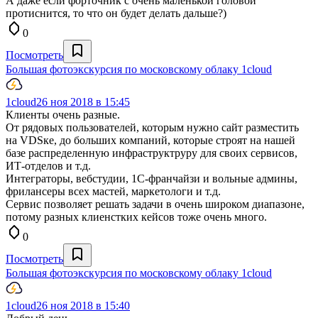
А даже если форточник с очень маленькой головой
протиснится, то что он будет делать дальше?)
0
Посмотреть
Большая фотоэкскурсия по московскому облаку 1cloud
1cloud
26 ноя 2018 в 15:45
Клиенты очень разные.
От рядовых пользователей, которым нужно сайт разместить
на VDSке, до больших компаний, которые строят на нашей
базе распределенную инфраструктруру для своих сервисов,
ИТ-отделов и т.д.
Интеграторы, вебстудии, 1C-франчайзи и вольные админы,
фрилансеры всех мастей, маркетологи и т.д.
Сервис позволяет решать задачи в очень широком диапазоне,
потому разных клиенстких кейсов тоже очень много.
0
Посмотреть
Большая фотоэкскурсия по московскому облаку 1cloud
1cloud
26 ноя 2018 в 15:40