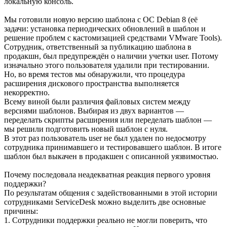
локальную консоль.
Мы готовили новую версию шаблона с ОС Debian 8 (её
задачи: установка периодических обновлений в шаблон и
решение проблем с кастомизацией средствами VMware Tools).
Сотрудник, ответственный за публикацию шаблона в
продакшн, был предупреждён о наличии учетки user. Потому
изначально этого пользователя удалили при тестировании.
Но, во время тестов мы обнаружили, что процедура
расширения дискового пространства выполняется
некорректно.
Всему виной были различия файловых систем между
версиями шаблонов. Выбирая из двух вариантов —
переделать скрипты расширения или переделать шаблон —
мы решили подготовить новый шаблон с нуля.
В этот раз пользователь user не был удален по недосмотру
сотрудника принимавшего и тестировавшего шаблон. В итоге
шаблон был выкачен в продакшен с описанной уязвимостью.
Почему последовала неадекватная реакция первого уровня
поддержки?
По результатам общения с задействованными в этой истории
сотрудниками ServiceDesk можно выделить две основные
причины:
1. Сотрудники поддержки реально не могли поверить, что