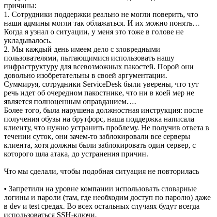
причины:
1. Сотрудники поддержки реально не могли поверить, что
наши админы могли так облажаться. И их можно понять…
Когда я узнал о ситуации, у меня это тоже в голове не
укладывалось.
2. Мы каждый день имеем дело с зловредными
пользователями, пытающимися использовать нашу
инфраструктуру для всевозможных пакостей. Порой они
довольно изобретательны в своей аргументации.
Суммируя, сотрудники ServiceDesk были уверены, что тут
речь идет об очередном пакостнике, что ни в коей мер не
является полноценным оправданием….
Более того, была нарушена должностная инструкция: после
получения обузы на брутфорс, наша поддержка написала
клиенту, что нужно устранить проблему. Не получив ответа в
течении суток, они зачем-то заблокировали все серверы
клиента, хотя должны были заблокировать один сервер, с
которого шла атака, до устранения причин.
Что мы сделали, чтобы подобная ситуация не повторилась
• Запретили на уровне компании использовать словарные
логины и пароли (там, где необходим доступ по паролю) даже
в dev и test средах. Во всех остальных случаях будут всегда
использоваться SSH-ключи.