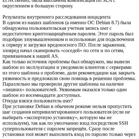
Естественно, была выплачена компенсация по SLA с
округлением в большую сторону.
Результаты внутреннего расследования инцидента
В одном из наших шаблонов (а именно ОС Debian 8.7) была
обнаружена пользовательская учетная запись user с
недостаточно криптозащищённым паролем. Этот пароль был
подобран злоумышленником и использован для подключения
к серверу и загрузки вредоносного ПО. После заражения,
зловред начал сканировать «соседей» по сети и по сетям,
привязанным к нашей AS.
Как только источник проблемы был обнаружен, мы вывели
шаблон из эксплуатации и уведомили клиентов с серверами
из этого шаблона о проблеме, дали рекомендации как закрыть
уязвимость и предложили свою помощь в решении проблемы.
Параллельно мы проверили другие шаблоны на наличие
«лишних» пользователей. Уязвимым оказался только один
шаблон из восемнадцати доступных.
Откуда взялся пользователь user?
При установке Debian в обычном режиме нельзя пропустить
шаг создания непривилегированного пользователя (если не
выбирать «экспертную установку», которую мы не
используем), так как по умолчанию вход посредством SSH
суперпользователя с паролем запрещён. Сразу после
установки root может выполнить вход по паролю только через