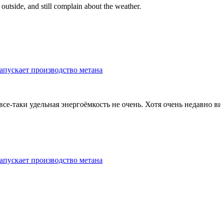
 outside, and still complain about the weather.
апускает производство метана
е-таки удельная энергоёмкость не очень. Хотя очень недавно вид
апускает производство метана