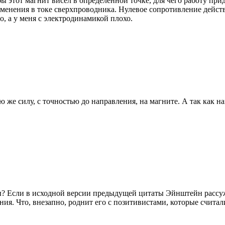
ы этот магнит висел в определенной точке, для чего работу прид
менения в токе сверхпроводника. Нулевое сопротивление действу
но, а у меня с электродинамикой плохо.
ю же силу, с точностью до направления, на магните. А так как н
аты? Если в исходной версии предыдущей цитаты Эйнштейн расс
нания. Что, внезапно, роднит его с позитивистами, которые счи