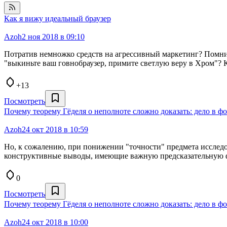
Как я вижу идеальный браузер
Azoh
2 ноя 2018 в 09:10
Потратив немножко средств на агрессивный маркетинг? Помните
"выкиньте ваш говнобраузер, примите светлую веру в Хром"? Ко
+13
Посмотреть
Почему теорему Гёделя о неполноте сложно доказать: дело в фо
Azoh
24 окт 2018 в 10:59
Но, к сожалению, при понижении "точности" предмета исследов
конструктивные выводы, имеющие важную предсказательную ф
0
Посмотреть
Почему теорему Гёделя о неполноте сложно доказать: дело в фо
Azoh
24 окт 2018 в 10:00