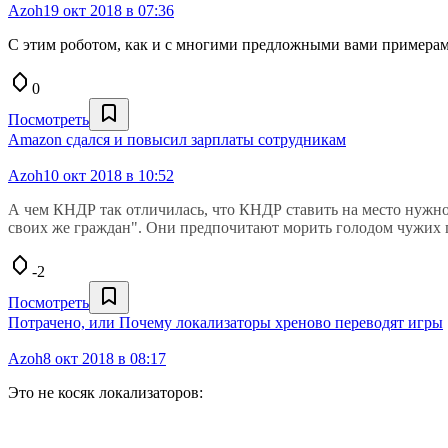
Azoh
19 окт 2018 в 07:36
С этим роботом, как и с многими предложными вами примерам
0
Посмотреть
Amazon сдался и повысил зарплаты сотрудникам
Azoh
10 окт 2018 в 10:52
А чем КНДР так отличилась, что КНДР ставить на место нужно
своих же граждан". Они предпочитают морить голодом чужих 
-2
Посмотреть
Потрачено, или Почему локализаторы хреново переводят игры
Azoh
8 окт 2018 в 08:17
Это не косяк локализаторов: