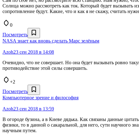
Сам по себе нет, но рассмотрите всю станцию. Нам нужно, чтоб
Солнца можно рассмотреть как ток. Который будет вызывать из
сопротивление будут. Какие, что и как я не скажу, считать нуж
0
Посмотреть
NASA знает как вновь сделать Марс зелёным
Azoh
23 сен 2018 в 14:08
Очевидно, что не совершает. Но она будет вызывать ровно таку
противодействие этой силы совершить.
+2
Посмотреть
Компьютерное зрение и философия
Azoh
23 сен 2018 в 13:59
В огороде бузина, а в Киеве дядька. Как связаны данные цит
физики, то в данной о сакаральной, для него, сути научного з
научным путем.