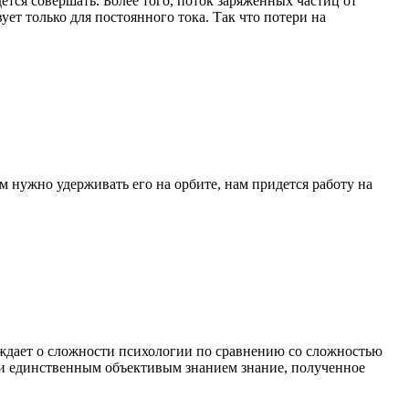
ется совершать. Более того, поток заряженных частиц от
ет только для постоянного тока. Так что потери на
ам нужно удерживать его на орбите, нам придется работу на
уждает о сложности психологии по сравнению со сложностью
тали единственным объективым знанием знание, полученное