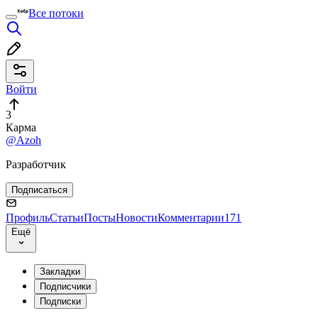
Все потоки
Войти
3
Карма
@Azoh
Разработчик
Подписаться
Профиль
Статьи
Посты
Новости
Комментарии
171
Ещё
Закладки
Подписчики
Подписки