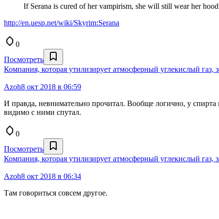
If Serana is cured of her vampirism, she will still wear her hood
http://en.uesp.net/wiki/Skyrim:Serana
0
Посмотреть
Компания, которая утилизирует атмосферный углекислый газ, з
Azoh
8 окт 2018 в 06:59
И правда, невнимательно прочитал. Вообще логично, у спирта вс
видимо с ними спутал.
0
Посмотреть
Компания, которая утилизирует атмосферный углекислый газ, з
Azoh
8 окт 2018 в 06:34
Там говориться совсем другое.