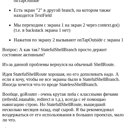
onTapOutside
Есть экран "2" в другой branch, на котором также
находится TextField
Мы переходим с экрана 1 на экран 2 через context.go()
(т.е. в backstack экрана 1 нет)
Нажатия по экрану 2 вызывают onTapOutside с экрана 1
Вопрос: А как так? StatefulShellBranch просто держит
состояние активным?
Из-за данной проблемы вернулся на обычный ShellRoute.
Идея StatefulShellRoute хорошая, но его допиливать надо. А
если я хочу, чтобы не все экраны были в StatefulShellBranch.
Иногда хочется что-то вроде StatelessShellBranch.
Вообще, goRouter - очень крутая либа с классными фичами
(refreshListanable, redirect и т.д.), всегда с её помощью
навигацию строю. Но StatefullShellRoute, вышедший
несколько месяцев назад, ещё сырой. Я бы рекомендовал
воздержаться от его использования в больших проектах, мало
ли что.