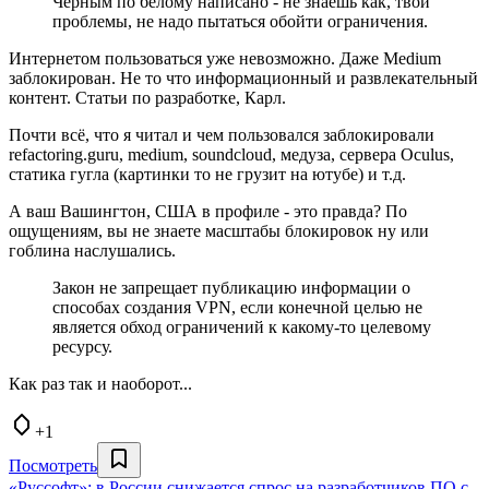
Черным по белому написано - не знаешь как, твои
проблемы, не надо пытаться обойти ограничения.
Интернетом пользоваться уже невозможно. Даже Medium
заблокирован. Не то что информационный и развлекательный
контент. Статьи по разработке, Карл.
Почти всё, что я читал и чем пользовался заблокировали
refactoring.guru, medium, soundcloud, медуза, сервера Oculus,
статика гугла (картинки то не грузит на ютубе) и т.д.
А ваш Вашингтон, США в профиле - это правда? По
ощущениям, вы не знаете масштабы блокировок ну или
гоблина наслушались.
Закон не запрещает публикацию информации о
способах создания VPN, если конечной целью не
является обход ограничений к какому-то целевому
ресурсу.
Как раз так и наоборот...
+1
Посмотреть
«Руссофт»: в России снижается спрос на разработчиков ПО с