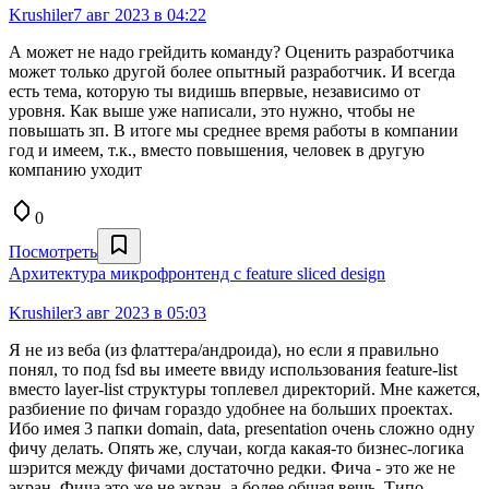
Krushiler
7 авг 2023 в 04:22
А может не надо грейдить команду? Оценить разработчика
может только другой более опытный разработчик. И всегда
есть тема, которую ты видишь впервые, независимо от
уровня. Как выше уже написали, это нужно, чтобы не
повышать зп. В итоге мы среднее время работы в компании
год и имеем, т.к., вместо повышения, человек в другую
компанию уходит
0
Посмотреть
Архитектура микрофронтенд с feature sliced design
Krushiler
3 авг 2023 в 05:03
Я не из веба (из флаттера/андроида), но если я правильно
понял, то под fsd вы имеете ввиду использования feature-list
вместо layer-list структуры топлевел директорий. Мне кажется,
разбиение по фичам гораздо удобнее на больших проектах.
Ибо имея 3 папки domain, data, presentation очень сложно одну
фичу делать. Опять же, случаи, когда какая-то бизнес-логика
шэрится между фичами достаточно редки. Фича - это же не
экран. Фича это же не экран, а более общая вещь. Типо