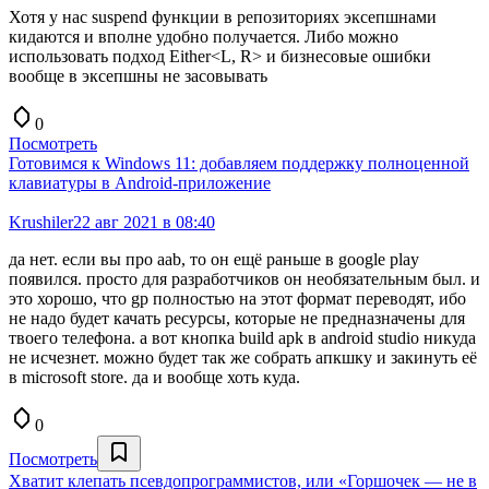
Хотя у нас suspend функции в репозиториях эксепшнами
кидаются и вполне удобно получается. Либо можно
использовать подход Either<L, R> и бизнесовые ошибки
вообще в эксепшны не засовывать
0
Посмотреть
Готовимся к Windows 11: добавляем поддержку полноценной
клавиатуры в Android-приложение
Krushiler
22 авг 2021 в 08:40
да нет. если вы про aab, то он ещё раньше в google play
появился. просто для разработчиков он необязательным был. и
это хорошо, что gp полностью на этот формат переводят, ибо
не надо будет качать ресурсы, которые не предназначены для
твоего телефона. а вот кнопка build apk в android studio никуда
не исчезнет. можно будет так же собрать апкшку и закинуть её
в microsoft store. да и вообще хоть куда.
0
Посмотреть
Хватит клепать псевдопрограммистов, или «Горшочек — не в