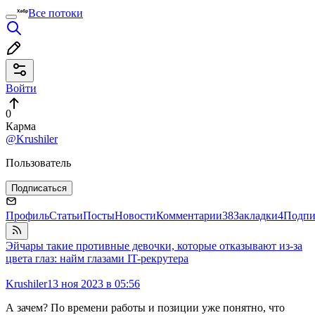
Все потоки
Войти
0
Карма
@Krushiler
Пользователь
Подписаться
Профиль
Статьи
Посты
Новости
Комментарии
38
Закладки
4
Подпи
Эйчары такие противные девочки, которые отказывают из-за
цвета глаз: найм глазами IT-рекрутера
Krushiler
13 ноя 2023 в 05:56
А зачем? По времени работы и позиции уже понятно, что