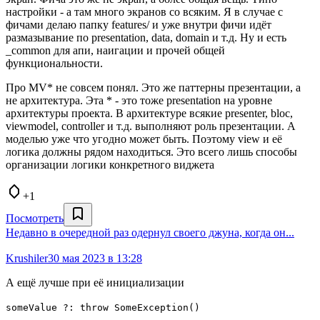
настройки - а там много экранов со всяким. Я в случае с
фичами делаю папку features/ и уже внутри фичи идёт
размазывание по presentation, data, domain и т.д. Ну и есть
_common для апи, наигации и прочей общей
функциональности.
Про MV* не совсем понял. Это же паттерны презентации, а
не архитектура. Эта * - это тоже presentation на уровне
архитектуры проекта. В архитектуре всякие presenter, bloc,
viewmodel, controller и т.д. выполняют роль презентации. А
моделью уже что угодно может быть. Поэтому view и её
логика должны рядом находиться. Это всего лишь способы
организации логики конкретного виджета
+1
Посмотреть
Недавно в очередной раз одернул своего джуна, когда он...
Krushiler
30 мая 2023 в 13:28
А ещё лучше при её инициализации
someValue ?: throw SomeException()