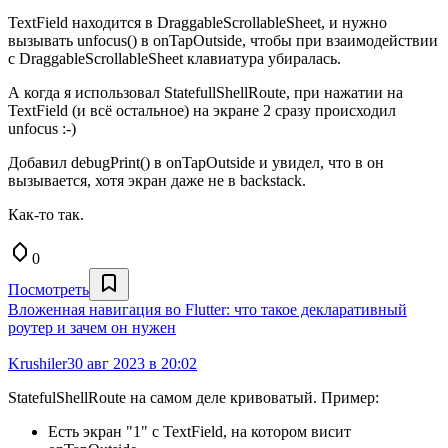
TextField находится в DraggableScrollableSheet, и нужно
вызывать unfocus() в onTapOutside, чтобы при взаимодействии
с DraggableScrollableSheet клавиатура убиралась.
А когда я использовал StatefullShellRoute, при нажатии на
TextField (и всё остальное) на экране 2 сразу происходил
unfocus :-)
Добавил debugPrint() в onTapOutside и увидел, что в он
вызывается, хотя экран даже не в backstack.
Как-то так.
0
Посмотреть
Вложенная навигация во Flutter: что такое декларативный
роутер и зачем он нужен
Krushiler
30 авг 2023 в 20:02
StatefulShellRoute на самом деле кривоватый. Пример:
Есть экран "1" с TextField, на котором висит