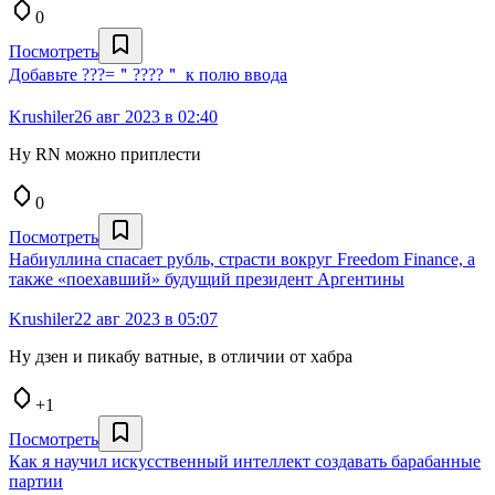
0
Посмотреть
Добавьте ???=＂????＂ к полю ввода
Krushiler
26 авг 2023 в 02:40
Ну RN можно приплести
0
Посмотреть
Набиуллина спасает рубль, страсти вокруг Freedom Finance, а
также «поехавший» будущий президент Аргентины
Krushiler
22 авг 2023 в 05:07
Ну дзен и пикабу ватные, в отличии от хабра
+1
Посмотреть
Как я научил искусственный интеллект создавать барабанные
партии