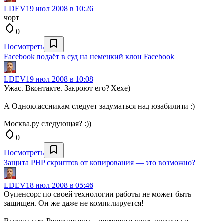
LDEV
19 июл 2008 в 10:26
чорт
0
Посмотреть
Facebook подаёт в суд на немецкий клон Facebook
LDEV
19 июл 2008 в 10:08
Ужас. Вконтакте. Закроют его? Хехе)
А Одноклассникам следует задуматься над юзабилити :)
Москва.ру следующая? :))
0
Посмотреть
Защита PHP скриптов от копирования — это возможно?
LDEV
18 июл 2008 в 05:46
Оупенсорс по своей технологии работы не может быть
защищен. Он же даже не компилируется!
Выхода нет. Решение есть - перенести часть логики на