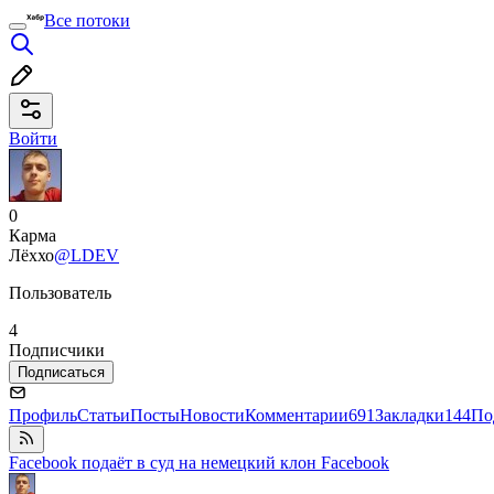
Все потоки
Войти
0
Карма
Лёххо
@LDEV
Пользователь
4
Подписчики
Подписаться
Профиль
Статьи
Посты
Новости
Комментарии
691
Закладки
144
По
Facebook подаёт в суд на немецкий клон Facebook