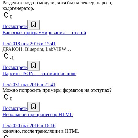
Разделите код на модули, хотя бы на лексер, парсер,
кодогенератор.
0
Посмотреть
Ваш язык программирования — отстой
Lex20
18 ноя 2016 в 15:41
ДРАКОН, Blueprint, LabVIEW…
-1
Посмотреть
Парсинг JSON — это минное поле
Lex20
31 окт 2016 в 21:41
Можно попросить примеры форматов на отступах?
0
Посмотреть
Небольшой препроцессор HTML
Lex20
20 окт 2016 в 16:16
конечно, после трансляции в HTML