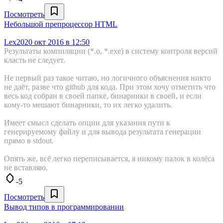
Посмотреть
Небольшой препроцессор HTML
Lex20
20 окт 2016 в 12:50
Результаты компиляции (*.o, *.exe) в систему контроля версий
класть не следует.
Не первый раз такое читаю, но логичного объяснения никто
не даёт, разве что github для кода. При этом хочу отметить что
весь код собран в своей папке, бинарники в своей, и если
кому-то мешают бинарники, то их легко удалить.
Имеет смысл сделать опции для указания пути к
генерируемому файлу и для вывода результата генерации
прямо в stdout.
Опять же, всё легко переписывается, я никому палок в колёса
не вставляю.
-5
Посмотреть
Вывод типов в программировании