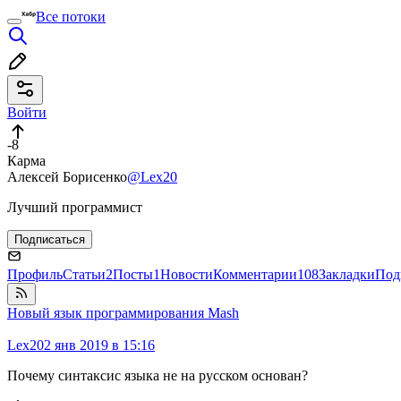
Все потоки
Войти
-8
Карма
Алексей Борисенко
@Lex20
Лучший программист
Подписаться
Профиль
Статьи
2
Посты
1
Новости
Комментарии
108
Закладки
Под
Новый язык программирования Mash
Lex20
2 янв 2019 в 15:16
Почему синтаксис языка не на русском основан?