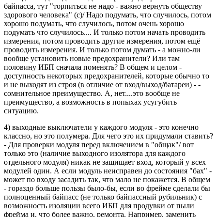
байпасса, тут "торпиться не надо - важно вернуть обществу
здорового человека" (с)/ Надо подумать, что случилось, потом
хорошо подумать, что случилось, потом очень хорошо
подумать что случилось.... И только потом начать проводить
измерения, потом проводить другие измерения, потом ещё
проводить измерения. И только потом думать - а можно-ли
вообще установить новые предохранители? Или там
половину ИБП сначала поменять? В общем и целом -
доступность некоторых предохранителей, которые обычно то
и не выходят из строя (в отличие от вход/выход/батареи) - -
сомнительное преимущество. А, нет....это вообще не
преимущество, а возможность в попыхах усугубить
ситуацию.
4) выходные выключатели у каждого модуля - это конечно
классно, но это полумера. Для чего это их придумали ставить?
- Для проверки модуля перед включением в "общак"/ вот
только это (наличие выходного изолятора для каждого
отдельного модуля) никак не защищает вход, который у всех
модулей один. А если модуль неисправен до состояния "бах" -
может по входу засадить так, что мало не покажется. В общем
- гораздо больше пользы было-бы, если во фрейме сделали бы
полноценный байпасс (не только байпассный рубильник) с
возможность изоляции всего ИБП для продувки от пыли
фрейма и, что более важно, ремонта. Например, заменить