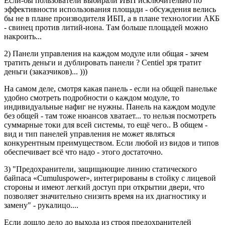
Если-бы пользователи выбирали ИБП исключительно по
эффективности использования площади - обсуждения велись
бы не в плане производителя ИБП, а в плане технологии АКБ
- свинец против литий-иона. Там больше площадей можно
накроить...
2) Панели управления на каждом модуле или общая - зачем
тратить деньги и дублировать панели ? Centiel зря тратит
деньги (заказчиков)... )))
На самом деле, смотря какая панель - если на общей панельке
удобно смотреть подробности о каждом модуле, то
индивидуальные нафиг не нужны. Панель на каждом модуле
без общей - там тоже нюансов хватает... то нельзя посмотреть
суммарные токи для всей системы, то ещё чего.. В общем -
вид и тип панелей управления не может являться
конкурентным преимуществом. Если любой из видов и типов
обеспечивает всё что надо - этого достаточно.
3) "Предохранители, защищающие линию статического
байпаса «Cumuluspower», интегрированы в стойку с лицевой
стороны и имеют легкий доступ при открытии двери, что
позволяет значительно снизить время на их диагностику и
замену" - рукалицо....
Если дошло дело до выхода из строя предохранителей