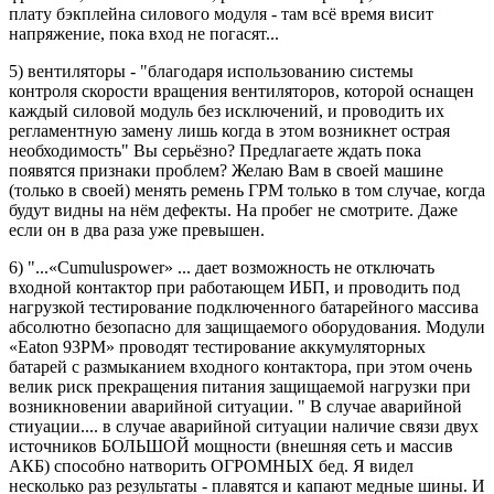
плату бэкплейна силового модуля - там всё время висит
напряжение, пока вход не погасят...
5) вентиляторы - "благодаря использованию системы
контроля скорости вращения вентиляторов, которой оснащен
каждый силовой модуль без исключений, и проводить их
регламентную замену лишь когда в этом возникнет острая
необходимость" Вы серьёзно? Предлагаете ждать пока
появятся признаки проблем? Желаю Вам в своей машине
(только в своей) менять ремень ГРМ только в том случае, когда
будут видны на нём дефекты. На пробег не смотрите. Даже
если он в два раза уже превышен.
6) "...«Cumuluspower» ... дает возможность не отключать
входной контактор при работающем ИБП, и проводить под
нагрузкой тестирование подключенного батарейного массива
абсолютно безопасно для защищаемого оборудования. Модули
«Eaton 93PM» проводят тестирование аккумуляторных
батарей с размыканием входного контактора, при этом очень
велик риск прекращения питания защищаемой нагрузки при
возникновении аварийной ситуации. " В случае аварийной
стиуации.... в случае аварийной ситуации наличие связи двух
источников БОЛЬШОЙ мощности (внешняя сеть и массив
АКБ) способно натворить ОГРОМНЫХ бед. Я видел
несколько раз результаты - плавятся и капают медные шины. И