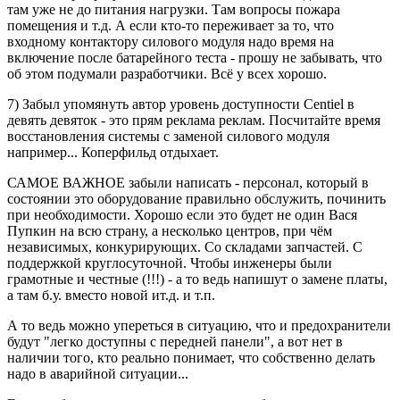
там уже не до питания нагрузки. Там вопросы пожара
помещения и т.д. А если кто-то переживает за то, что
входному контактору силового модуля надо время на
включение после батарейного теста - прошу не забывать, что
об этом подумали разработчики. Всё у всех хорошо.
7) Забыл упомянуть автор уровень доступности Centiel в
девять девяток - это прям реклама реклам. Посчитайте время
восстановления системы с заменой силового модуля
например... Коперфильд отдыхает.
САМОЕ ВАЖНОЕ забыли написать - персонал, который в
состоянии это оборудование правильно обслужить, починить
при необходимости. Хорошо если это будет не один Вася
Пупкин на всю страну, а несколько центров, при чём
независимых, конкурирующих. Со складами запчастей. С
поддержкой круглосуточной. Чтобы инженеры были
грамотные и честные (!!!) - а то ведь напишут о замене платы,
а там б.у. вместо новой ит.д. и т.п.
А то ведь можно упереться в ситуацию, что и предохранители
будут "легко доступны с передней панели", а вот нет в
наличии того, кто реально понимает, что собственно делать
надо в аварийной ситуации...