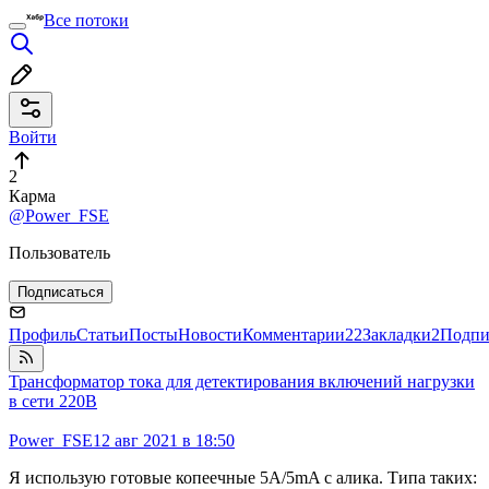
Все потоки
Войти
2
Карма
@Power_FSE
Пользователь
Подписаться
Профиль
Статьи
Посты
Новости
Комментарии
22
Закладки
2
Подпи
Трансформатор тока для детектирования включений нагрузки
в сети 220В
Power_FSE
12 авг 2021 в 18:50
Я использую готовые копеечные 5А/5mA с алика. Типа таких: