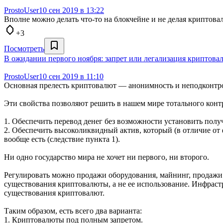
ProstoUser
10 сен 2019 в 13:22
Вполне можно делать что-то на блокчейне и не делая криптовал
+3
Посмотреть
В ожидании первого ноября: запрет или легализация криптова
ProstoUser
10 сен 2019 в 11:10
Основная прелесть криптовалют — анонимность и неподконтро
Эти свойства позволяют решить в нашем мире тотального конт
1. Обеспечить перевод денег без возможности установить получ
2. Обеспечить высоколиквидный актив, который (в отличие от 
вообще есть (следствие пункта 1).
Ни одно государство мира не хочет ни первого, ни второго.
Регулировать можно продажи оборудования, майнинг, продажи 
существования криптовалюты, а не ее использование. Инфраст
существования криптовалют.
Таким образом, есть всего два варианта:
1. Криптовалюты под полным запретом.