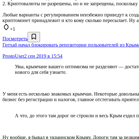
2. Криптовалюты не разрешены, но и не запрещены, поскольку 
Любые варианты с регулированием неизбежно приведут к созда
криптомонет принадлежит и кто кому сколько пересылает. Ну 
+1
Посмотреть
Гитхаб начал блокировать репозитории пользователей из Крым
ProstoUser
2 сен 2019 в 15:54
Увы, крымчане вашего оптимизма не разделяют — достат
нового для себя узнаете.
У меня есть несколько знакомых крымчан. Некоторые довольны,
бизнес без регистрации и налогов, главное отстегивать прият
А что, до этого там дорог не строили и весь Крым ездил 
Ну вообще, я бывал в украинском Крыму. Дороги там за редким