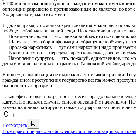
В РФ вполне законопослушный гражданин может иметь крипто
оппозиции разрешено и противозаконным не является, но вот с 
Ходорковский, мало кто хочет.
И да, вы правы, с помощью криптовалюты можно делать как вп
вообще любой материальной вещи. Но к счастью, в криптовалют
— Похищение людей — это слежка за объектом похищения, захв
— Шантаж — это сбор информации, обращение к объекту шант
— Продажа наркотиков — тут сами наркотики надо произвести и
— Взяточничество — передача адреса кошелька, договор о сумм
— Накопления супругов — это, пожалуй, единственное, что мож
деньги в виде наличных, а хранить в банковской ячейке, аренд
В общем, ваша позиция не выдерживает никакой критики. Госу
гражданином преступления государство всегда может преступни
бы полностью прозрачны.
Такая «финансовая прозрачность» несет гораздо больше вреда,
картам. Но нельзя получить список операций с наличными. Нал
замена наличных, которую никакое государство запретить не с
+1
Посмотреть
В ожидании первого ноября: запрет или легализация криптова