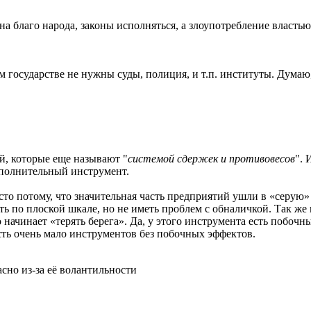
на благо народа, законы исполняться, а злоупотребление власть
ком государстве не нужны суды, полиция, и т.п. институты. Думаю
й, которые еще называют "
системой сдержек и противовесов
". 
ополнительный инструмент.
о потому, что значительная часть предприятий ушли в «серую» 
ть по плоской шкале, но не иметь проблем с обналичкой. Так же
 начинает «терять берега». Да, у этого инструмента есть побоч
Есть очень мало инструментов без побочных эффектов.
сно из-за её волантильности