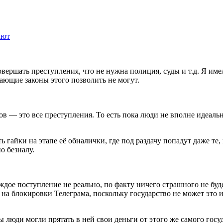
лют
овершать преступления, что не нужна полиция, суды и т.д. Я им
ающие законы этого позволить не могут.
в — это все преступления. То есть пока люди не вполне идеальн
ь гайки на этапе её обналички, где под раздачу попадут даже те
о безналу.
ждое поступление не реально, по факту ничего страшного не бу
на блокировки Телеграма, поскольку государство не может это и
люди могли прятать в ней свои деньги от этого же самого государ