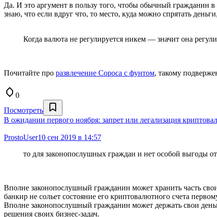
Да. И это аргумент в пользу того, чтобы обычный гражданин в
знаю, что если вдруг что, то место, куда можно спрятать деньги
Когда валюта не регулируется никем — значит она регулир
Почитайте про
развлечение Сороса с фунтом
, такому подверже
0
Посмотреть
В ожидании первого ноября: запрет или легализация криптова
ProstoUser
10 сен 2019 в 14:57
то для законопослушных граждан и нет особой выгоды от
Вполне законопослушный гражданин может хранить часть своих
банкир не сольет состояние его криптовалютного счета первому
Вполне законопослушный гражданин может держать свои деньги
решения своих бизнес-задач.