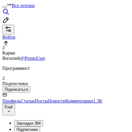
Все потоки
Войти
2
Карма
Виталий
@ProstoUser
Программист
2
Подписчики
Подписаться
Профиль
Статьи
Посты
Новости
Комментарии
1.3K
Ещё
Закладки
394
Подписчики