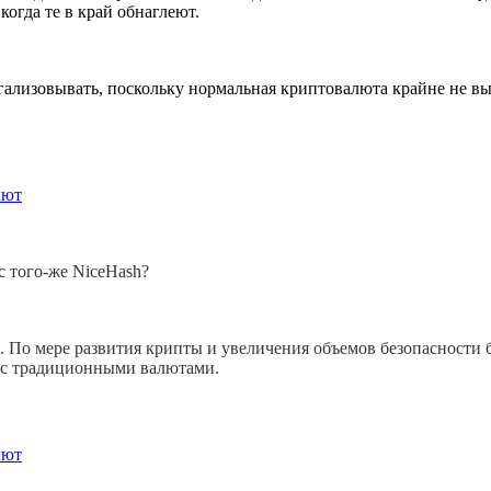
когда те в край обнаглеют.
гализовывать, поскольку нормальная криптовалюта крайне не вы
лют
с того-же NiceHash?
я. По мере развития крипты и увеличения объемов безопасности
и с традиционными валютами.
лют