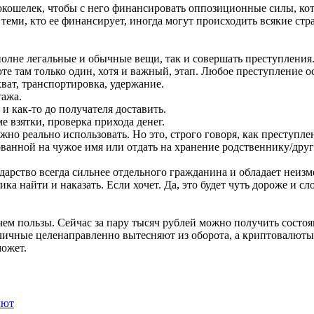
кошелек, чтобы с него финансировать оппозиционные силы, к
теми, кто ее финансирует, иногда могут происходить всякие стр
олне легальные и обычные вещи, так и совершать преступления.
е там только один, хотя и важный, этап. Любое преступление о
ат, транспортировка, удержание.
ажа.
 как-то до получателя доставить.
е взятки, проверка прихода денег.
но реально использовать. Но это, строго говоря, как преступле
ованной на чужое имя или отдать на хранение родственнику/друг
дарство всегда сильнее отдельного гражданина и обладает неиз
ка найти и наказать. Если хочет. Да, это будет чуть дороже и 
 чем пользы. Сейчас за пару тысяч рублей можно получить состо
ичные целенаправленно вытесняют из оборота, а криптовалюты —
может.
лют