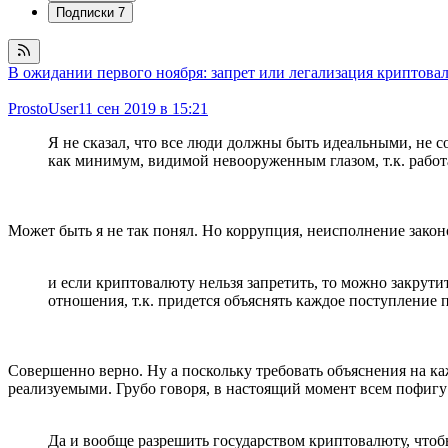
Подписки
7
В ожидании первого ноября: запрет или легализация криптова
ProstoUser
11 сен 2019 в 15:21
Я не сказал, что все люди должны быть идеальными, не с
как минимум, видимой невооруженным глазом, т.к. работ
Может быть я не так понял. Но коррупция, неисполнение законо
и если криптовалюту нельзя запретить, то можно закрутит
отношения, т.к. придется объяснять каждое поступление п
Совершенно верно. Ну а поскольку требовать объяснения на ка
реализуемыми. Грубо говоря, в настоящий момент всем пофигу 
Да и вообще разрешить государством криптовалюту, чтобы 