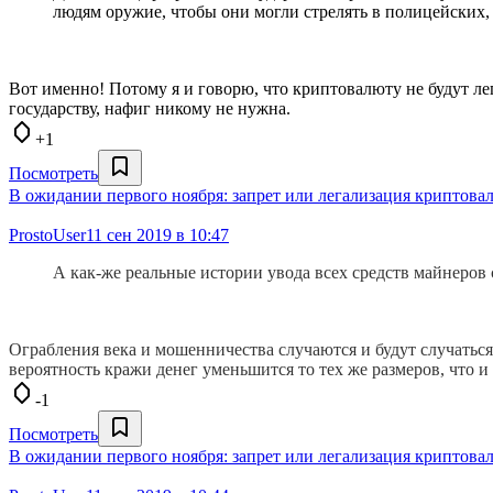
людям оружие, чтобы они могли стрелять в полицейских, 
Вот именно! Потому я и говорю, что криптовалюту не будут ле
государству, нафиг никому не нужна.
+1
Посмотреть
В ожидании первого ноября: запрет или легализация криптова
ProstoUser
11 сен 2019 в 10:47
А как-же реальные истории увода всех средств майнеров 
Ограбления века и мошенничества случаются и будут случатьс
вероятность кражи денег уменьшится то тех же размеров, что 
-1
Посмотреть
В ожидании первого ноября: запрет или легализация криптова