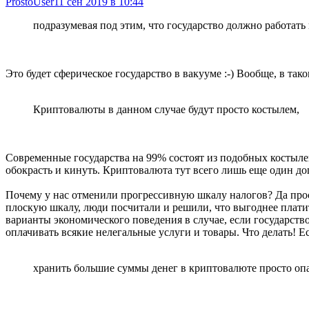
ProstoUser
11 сен 2019 в 10:44
подразумевая под этим, что государство должно работать 
Это будет сферическое государство в вакууме :-) Вообще, в та
Криптовалюты в данном случае будут просто костылем,
Современные государства на 99% состоят из подобных костыле
обокрасть и кинуть. Криптовалюта тут всего лишь еще один д
Почему у нас отменили прогрессивную шкалу налогов? Да прост
плоскую шкалу, люди посчитали и решили, что выгоднее плати
варианты экономического поведения в случае, если государство
оплачивать всякие нелегальные услуги и товары. Что делать! 
хранить большие суммы денег в криптовалюте просто опа