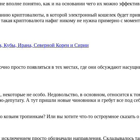
не вполне понятно, как и на основании чего их можно эффектив
нию криптовалюты, в которой электронный кошелек будет привяз
а такая криптовалюта нафиг никому не нужна примерно с момент
а, Кубы, Ирана, Северной Кореи и Сирии
очно просто появляться в тех местах, где они обсуждают насущ
 некоторые не особо. Недовольство, в основном, относится к т
елю-депутату. А тут пришли новые чиновники и гребут все под с
по козьим тропинкам? Или вы хотите что-то остроумное сказать о 
 исключением просто обозначали направления. Складывалось так