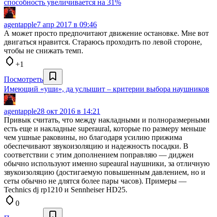
способность увеличивается на 31%
agentapple
7 апр 2017 в 09:46
А может просто предпочитают движение остановке. Мне вот
двигаться нравится. Стараюсь проходить по левой стороне,
чтобы не снижать темп.
+1
Посмотреть
Имеющий «уши», да услышит – критерии выбора наушников
agentapple
28 окт 2016 в 14:21
Привык считать, что между накладными и полноразмерными
есть еще и накладные superaural, которые по размеру меньше
чем ушные раковины, но благодаря усилию прижима
обеспечивают звукоизоляцию и надежность посадки. В
соответствии с этим дополнением поправляю — диджеи
обычно используют именно supeaural наушники, за отличную
звукоизоляцию (достигаемую повышенным давлением, но и
сеты обычно не длятся более пары часов). Примеры —
Technics dj rp1210 и Sennheiser HD25.
0