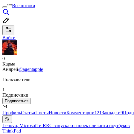
Все потоки
Войти
0
Карма
Андрей
@agentapple
Пользователь
1
Подписчики
Подписаться
Профиль
Статьи
Посты
Новости
Комментарии
121
Закладки
9
Подп
Lenovo, Microsoft и RRC запускают проект лизинга ноутбуков
ThinkPad