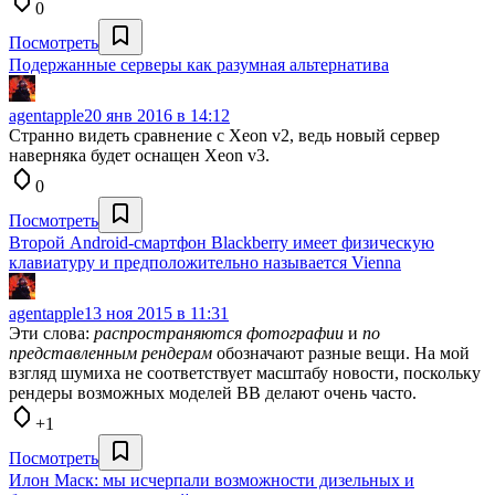
0
Посмотреть
Подержанные серверы как разумная альтернатива
agentapple
20 янв 2016 в 14:12
Странно видеть сравнение с Xeon v2, ведь новый сервер
наверняка будет оснащен Xeon v3.
0
Посмотреть
Второй Android-смартфон Blackberry имеет физическую
клавиатуру и предположительно называется Vienna
agentapple
13 ноя 2015 в 11:31
Эти слова:
распространяются фотографии
и
по
представленным рендерам
обозначают разные вещи. На мой
взгляд шумиха не соответствует масштабу новости, поскольку
рендеры возможных моделей BB делают очень часто.
+1
Посмотреть
Илон Маск: мы исчерпали возможности дизельных и