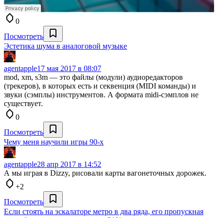
0
Посмотреть
Эстетика шума в аналоговой музыке
agentapple
17 мая 2017 в 08:07
mod, xm, s3m — это файлы (модули) аудиоредакторов
(трекеров), в которых есть и секвенция (MIDI команды) и
звуки (сэмплы) инструментов. А формата midi-сэмплов не
существует.
0
Посмотреть
Чему меня научили игры 90-х
agentapple
28 апр 2017 в 14:52
А мы играя в Dizzy, рисовали карты вагонеточных дорожек.
+2
Посмотреть
Если стоять на эскалаторе метро в два ряда, его пропускная