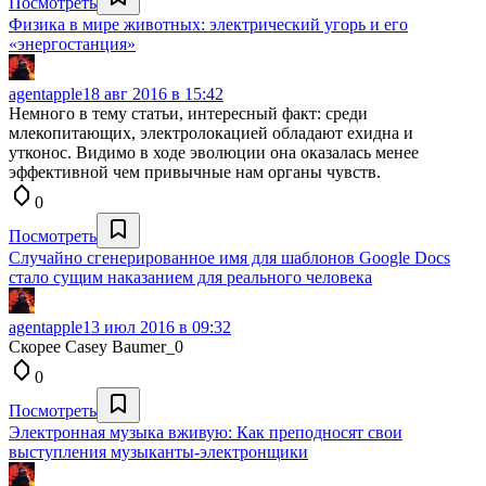
Посмотреть
Физика в мире животных: электрический угорь и его
«энергостанция»
agentapple
18 авг 2016 в 15:42
Немного в тему статьи, интересный факт: среди
млекопитающих, электролокацией обладают ехидна и
утконос. Видимо в ходе эволюции она оказалась менее
эффективной чем привычные нам органы чувств.
0
Посмотреть
Случайно сгенерированное имя для шаблонов Google Docs
стало сущим наказанием для реального человека
agentapple
13 июл 2016 в 09:32
Скорее Casey Baumer_0
0
Посмотреть
Электронная музыка вживую: Как преподносят свои
выступления музыканты-электронщики