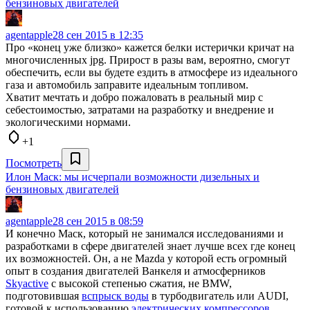
бензиновых двигателей
agentapple
28 сен 2015 в 12:35
Про «конец уже близко» кажется белки истерички кричат на
многочисленных jpg. Прирост в разы вам, вероятно, смогут
обеспечить, если вы будете ездить в атмосфере из идеального
газа и автомобиль заправите идеальным топливом.
Хватит мечтать и добро пожаловать в реальный мир с
себестоимостью, затратами на разработку и внедрение и
экологическими нормами.
+1
Посмотреть
Илон Маск: мы исчерпали возможности дизельных и
бензиновых двигателей
agentapple
28 сен 2015 в 08:59
И конечно Маск, который не занимался исследованиями и
разработками в сфере двигателей знает лучше всех где конец
их возможностей. Он, а не Mazda у которой есть огромный
опыт в создания двигателей Ванкеля и атмосферников
Skyactive
с высокой степенью сжатия, не BMW,
подготовившая
вспрыск воды
в турбодвигатель или AUDI,
готовой к использованию
электрических компрессоров
.