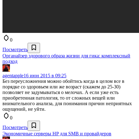
0
Посмотреть
Органайзер здорового образа жизни для гика: комплексный
подход
agentapple
16 июн 2015 в 09:25
Без переусложнения можно обойтись когда в целом все в
порядке со здоровьем или же возраст (скажем до 25-30)
позволяет не задумываться о мелочах. А если уже есть
приобретенная патология, то от сложных вещей или
внимательного анализа, для понимания причин неприятных
ощущений, не уйти.
0
Посмотреть
Экономичные серверы HP для SMB и провайдеров