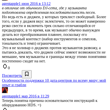
agentapple
1 июн 2016 в 13:12
в отличие от обычного DJ-сета, где у музыканта
подготовлена определенная последовательность песен.
Но ведь есть и диджеи, у которых треклист свободный. Более
того, если у диджея вкус эклектичен, то он может намеренно
резко свести и включить трек сильно отличающийся от
предыдущих, в то время, как музыкант обычно вынужден
делать все преобразования плавнее, поскольку его
музыкальный контекст (набор инструментов и семплов,
тональность и темп) ограничивает.
Это я не холивар о диджеях против музыкантов развожу, а
пытаюсь доказать, что диджеи сейчас имеют возможности не
меньшие, чем музыканты и границы между этими понятиями
постепенно сходят на нет.
0
Посмотреть
Особенности поддержки 10 дата-центров по всему миру: мой
опыт и грабли
agentapple
1 мар 2016 в 11:29
Теперь понятна причина основательности инструкций к
оборудованию HDS. =)