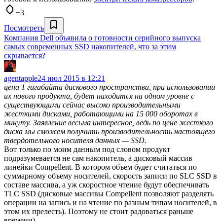
+3
Посмотреть
Компания Dell объявила о готовности серийного выпуска
самых современных SSD накопителей, что за этим
скрывается?
agentapple
24 июл 2015 в 12:21
цена 1 гигабайта дискового пространства, при использовании
их нового продукта, будет находится на одном уровне с
существующими сейчас высоко производительными
жесткими дисками, работающими на 15 000 оборотах в
минуту. Заявление весьма интересное, ведь по цене жесткого
диска мы сможем получить производительность настоящего
твердотельного носителя данных — SSD.
Вот только по моим данным под словом продукт
подразумевается не сам накопитель, а дисковый массив
линейки Compellent. В котором объем будет считаться по
суммарному объему носителей, скорость записи по SLC SSD в
составе массива, а уж скоростное чтение будут обеспечивать
TLC SSD (дисковые массивы Compellent позволяют разделять
операции на запись и на чтение по разным типам носителей, в
этом их прелесть). Поэтому не стоит радоваться раньше
времени)