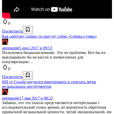
0
Посмотреть
Как работает сервис по выгулу собак «Собака-гуляка»
agentapple
5 июл 2017 в 09:53
Пользуемся биоразлагаемыми. Это не проблема. Вот бы их
выкладывали бы на кассах в зоомагазинах для
популяризации…
0
Посмотреть
ИИ от Google научился имитировать и сочетать звуки
музыкальных инструментов
agentapple
17 мая 2017 в 08:22
Забавно, что эти опыты представляются интересными с
исследовательской точки зрения, но вероятность обретения
привычной музыкальной ценности, читай эмоциональной, им