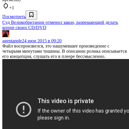
+1
Посмотреть
Суд Великобритании отменил закон, разрешающий делать
копии своих CD/DVD
agentapple
24 июн 2015 в 09:20
Файл воспроизвелся, это нашумевшее произведение с
четырьмя минутами тишины. В описании ролика описывается
его концепция, слушать его в плеере бессмысленно.