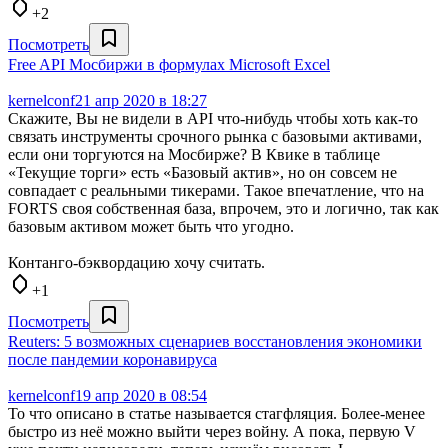
+2
Посмотреть
Free API Мосбиржи в формулах Microsoft Excel
kernelconf
21 апр 2020 в 18:27
Скажите, Вы не видели в API что-нибудь чтобы хоть как-то
связать инструменты срочного рынка с базовыми активами,
если они торгуются на Мосбирже? В Квике в таблице
«Текущие торги» есть «Базовый актив», но он совсем не
совпадает с реальными тикерами. Такое впечатление, что на
FORTS своя собственная база, впрочем, это и логично, так как
базовым активом может быть что угодно.
Контанго-бэквордацию хочу считать.
+1
Посмотреть
Reuters: 5 возможных сценариев восстановления экономики
после пандемии коронавируса
kernelconf
19 апр 2020 в 08:54
То что описано в статье называется стагфляция. Более-менее
быстро из неё можно выйти через войну. А пока, первую V