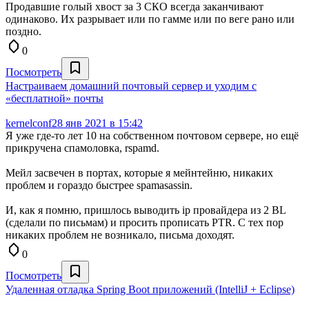
Продавшие голый хвост за 3 СКО всегда заканчивают
одинаково. Их разрывает или по гамме или по веге рано или
поздно.
0
Посмотреть
Настраиваем домашний почтовый сервер и уходим с
«бесплатной» почты
kernelconf
28 янв 2021 в 15:42
Я уже где-то лет 10 на собственном почтовом сервере, но ещё
прикручена спамоловка, rspamd.
Мейл засвечен в портах, которые я мейнтейню, никаких
проблем и гораздо быстрее spamasassin.
И, как я помню, пришлось выводить ip провайдера из 2 BL
(сделали по письмам) и просить прописать PTR. С тех пор
никаких проблем не возникало, письма доходят.
0
Посмотреть
Удаленная отладка Spring Boot приложений (IntelliJ + Eclipse)