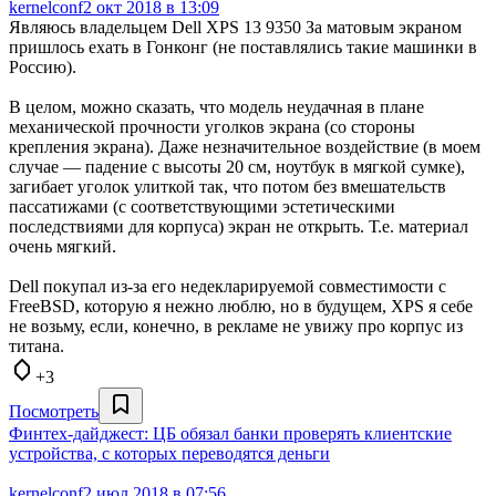
kernelconf
2 окт 2018 в 13:09
Являюсь владельцем Dell XPS 13 9350 За матовым экраном
пришлось ехать в Гонконг (не поставлялись такие машинки в
Россию).
В целом, можно сказать, что модель неудачная в плане
механической прочности уголков экрана (со стороны
крепления экрана). Даже незначительное воздействие (в моем
случае — падение с высоты 20 см, ноутбук в мягкой сумке),
загибает уголок улиткой так, что потом без вмешательств
пассатижами (с соответствующими эстетическими
последствиями для корпуса) экран не открыть. Т.е. материал
очень мягкий.
Dell покупал из-за его недекларируемой совместимости с
FreeBSD, которую я нежно люблю, но в будущем, XPS я себе
не возьму, если, конечно, в рекламе не увижу про корпус из
титана.
+3
Посмотреть
Финтех-дайджест: ЦБ обязал банки проверять клиентские
устройства, с которых переводятся деньги
kernelconf
2 июл 2018 в 07:56