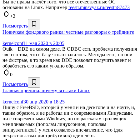
Вы не правы насчёт того, что все отечественные ОС
основаны на Linux. Например
reestr.minsvyaz.ru/reestr/87473
+2
Посмотреть
Новичкам фондового рынка: честные разговоры о трейдинге
kernelconf
11 мая 2020 в 20:05
Quik + DDE на самом деле. В ODBC есть проблема получения
эвент о том, что в базу что-то залилось. Методы есть, но они
не быстрые, в то время как DDE позволят получить эвент и
обработать его каким угодно образом.
0
Посмотреть
Главная причина, почему все-таки Linux
kernelconf
30 апр 2020 в 18:25
Пишу с FreeBSD, который у меня и на десктопе и на ноуте, и,
таким образом, я не работал ни с современными Линуксами,
ни с современными Windows, но по рассказам троллящих
меня знакомых (пополам линуксоидов, пополам
виндузятников), у меня создалось впечатление, что (для
некрасноглазых дистрибутивов) один чёрт.