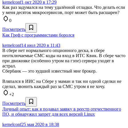
kernelconf
1 окт 2020 в 17:29
Как раз задумался на тему удалённой отладки. Что делать если
у меня десяток микросервисов, порт может быть расшарен?
0
Посмотреть
Как Греф с программистами боролся
kernelconf
14 июл 2020 в 11:43
В сбере нет нормального опционного деска, в сбере
неотключаемые СМС коды на вход в ИТС Квик. В сбере часто
при движняке (особенно утром на гэпе) сервера уходят в
астрал.
Сбербанк — это худший известный мне брокер.
Вляпался в ИИС на Сбере у маман и так ни одной сделки не
сделал, звонить каждый раз за СМС утром я не хочу.
+2
Посмотреть
Личный опыт: как я подавал заявку в реестр отечественного
ПО, и обнаружил запрет для всех версий Linux
kernelconf
25 мая 2020 в 18:38