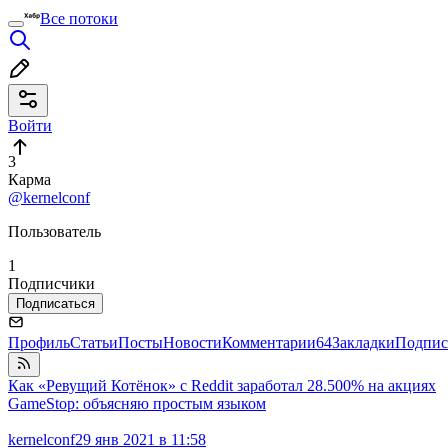
Все потоки
Войти
3
Карма
@kernelconf
Пользователь
1
Подписчики
Подписаться
Профиль
Статьи
Посты
Новости
Комментарии
64
Закладки
Подпис
Как «Ревущий Котёнок» с Reddit заработал 28.500% на акциях
GameStop: объясняю простым языком
kernelconf
29 янв 2021 в 11:58