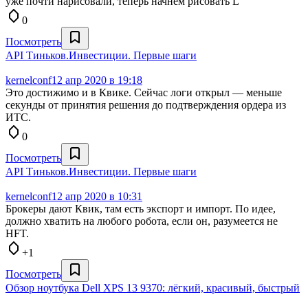
уже почти нарисовали, теперь начнём рисовать L
0
Посмотреть
API Тиньков.Инвестиции. Первые шаги
kernelconf
12 апр 2020 в 19:18
Это достижимо и в Квике. Сейчас логи открыл — меньше
секунды от принятия решения до подтверждения ордера из
ИТС.
0
Посмотреть
API Тиньков.Инвестиции. Первые шаги
kernelconf
12 апр 2020 в 10:31
Брокеры дают Квик, там есть экспорт и импорт. По идее,
должно хватить на любого робота, если он, разумеется не
HFT.
+1
Посмотреть
Обзор ноутбука Dell XPS 13 9370: лёгкий, красивый, быстрый