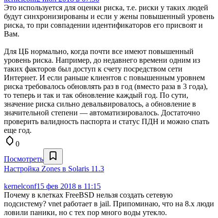
Это используется для оценки риска, т.е. риски у таких людей
будут синхронизированы и если у жены повышенный уровень
риска, то при совпадении идентификаторов его присвоят и
Вам.
Для ЦБ нормально, когда почти все имеют повышенный
уровень риска. Например, до недавнего времени одним из
таких факторов был доступ к счету посредством сети
Интернет. И если раньше клиентов с повышенным уровнем
риска требовалось обновлять раз в год (вместо раза в 3 года),
то теперь и так и так обновление каждый год. По сути,
значение риска сильно девальвировалось, а обновление в
значительной степени — автоматизировалось. Достаточно
проверить валидность паспорта и статус ПДН и можно спать
еще год.
0
Посмотреть
Настройка Zones в Solaris 11.3
kernelconf
15 фев 2018 в 11:15
Почему в клетках FreeBSD нельзя создать сетевую
подсистему? vnet работает в jail. Припоминаю, что на 8.x люди
ловили паники, но с тех пор много воды утекло.