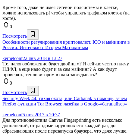
Кроме того, даже не имея сетевой подсистемы в клетке,
можно использовать pf чтобы управлять трафиком клеток (на
хосте).
0
Посмотреть
Особенности регулирования криптовалют, ICO и майнинга в
России. Интервью с Игорем Матюхиным
kernelconf
22 янв 2018 в 13:27
Т.е. налогообложение будет двойным? Я сейчас честно плачу
НДФЛ, а еще надо будет и за сам майнинг? А как будут
проверять, тепловизором в окна заглядывать?
0
Посмотреть
Security Week 44: тихая охота, или Carbanak в помощь, зачем
Firefox функции Tor Browser, лазейка в Google-«баганайзер»
kernelconf
5 ноя 2017 в 20:37
Для противодействия Canvas Fingerprinting есть несколько
дополнений, от рандомизирующих его каждый раз, до
сбрасываюших после перезапуска браузера, что даже лучше,