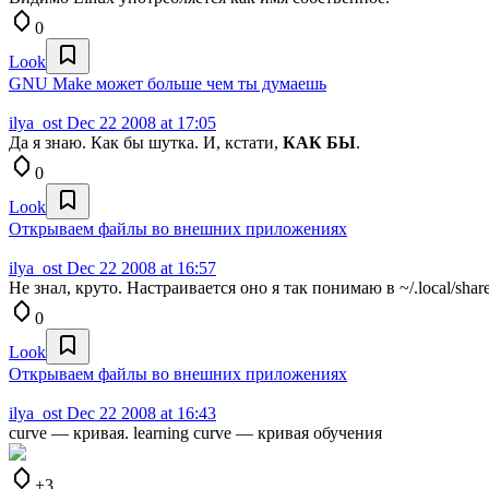
0
Look
GNU Make может больше чем ты думаешь
ilya_ost
Dec 22 2008 at 17:05
Да я знаю. Как бы шутка. И, кстати,
КАК БЫ
.
0
Look
Открываем файлы во внешних приложениях
ilya_ost
Dec 22 2008 at 16:57
Не знал, круто. Настраивается оно я так понимаю в ~/.local/shar
0
Look
Открываем файлы во внешних приложениях
ilya_ost
Dec 22 2008 at 16:43
curve — кривая. learning curve — кривая обучения
+3