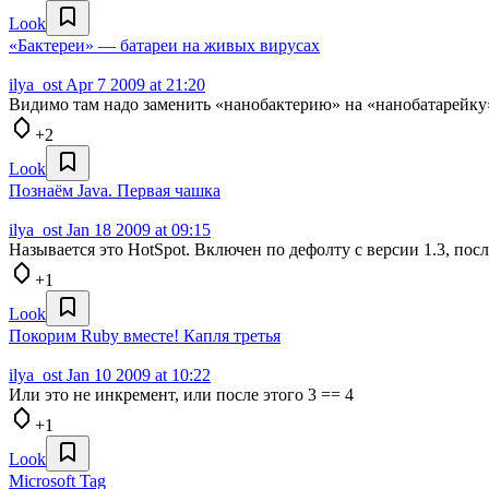
Look
«Бактереи» — батареи на живых вирусах
ilya_ost
Apr 7 2009 at 21:20
Видимо там надо заменить «нанобактерию» на «нанобатарейку
+2
Look
Познаём Java. Первая чашка
ilya_ost
Jan 18 2009 at 09:15
Называется это HotSpot. Включен по дефолту с версии 1.3, пос
+1
Look
Покорим Ruby вместе! Капля третья
ilya_ost
Jan 10 2009 at 10:22
Или это не инкремент, или после этого 3 == 4
+1
Look
Microsoft Tag