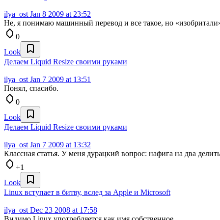
ilya_ost
Jan 8 2009 at 23:52
Не, я понимаю машинный перевод и все такое, но «изобритали
0
Look
Делаем Liquid Resize своими руками
ilya_ost
Jan 7 2009 at 13:51
Понял, спасибо.
0
Look
Делаем Liquid Resize своими руками
ilya_ost
Jan 7 2009 at 13:32
Классная статья. У меня дурацкий вопрос: нафига на два делит
+1
Look
Linux вступает в битву, вслед за Apple и Microsoft
ilya_ost
Dec 23 2008 at 17:58
Видимо Linux употребляется как имя собственное.