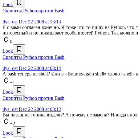
Look
Скрипты Python против Bash
ilya_ost
Dec 22 2008 at 13:13
Я с вами согласен конечно. Я тоже что-то пишу на Python, что-
интересный и не показывает особенностей Python. Так можно на
0
Look
Скрипты Python против Bash
ilya_ost
Dec 22 2008 at 03:14
А bash теперь не shell? Или в «Bourne-again shell» слово «shell
+1
Look
Скрипты Python против Bash
ilya_ost
Dec 22 2008 at 03:12
Вы название топика видели? А почему не замена? Иногда вполн
+2
Look