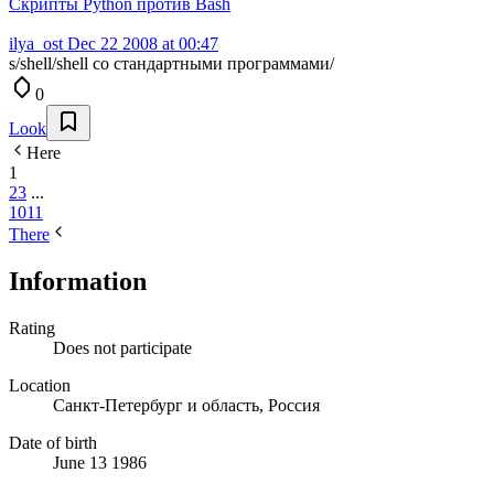
Скрипты Python против Bash
ilya_ost
Dec 22 2008 at 00:47
s/shell/shell со стандартными программами/
0
Look
Here
1
2
3
...
10
11
There
Information
Rating
Does not participate
Location
Санкт-Петербург и область, Россия
Date of birth
June 13 1986