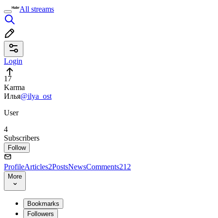
All streams
Login
17
Karma
Илья
@ilya_ost
User
4
Subscribers
Follow
Profile
Articles
2
Posts
News
Comments
212
More
Bookmarks
Followers