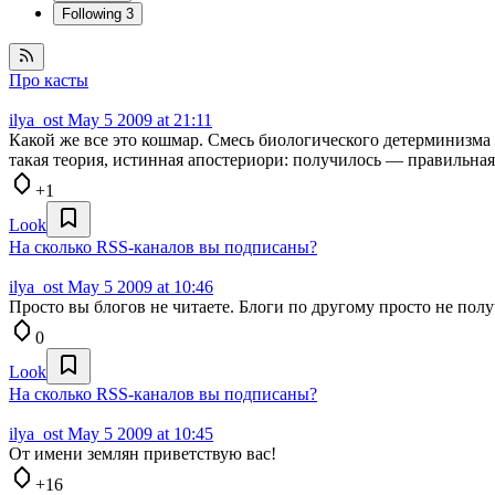
Following
3
Про касты
ilya_ost
May 5 2009 at 21:11
Какой же все это кошмар. Смесь биологического детерминизма 
такая теория, истинная апостериори: получилось — правильная
+1
Look
На сколько RSS-каналов вы подписаны?
ilya_ost
May 5 2009 at 10:46
Просто вы блогов не читаете. Блоги по другому просто не полу
0
Look
На сколько RSS-каналов вы подписаны?
ilya_ost
May 5 2009 at 10:45
От имени землян приветствую вас!
+16