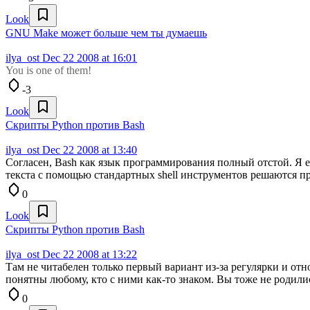
Look
GNU Make может больше чем ты думаешь
ilya_ost
Dec 22 2008 at 16:01
You is one of them!
-3
Look
Скрипты Python против Bash
ilya_ost
Dec 22 2008 at 13:40
Согласен, Bash как язык программирования полный отстой. Я е
текста с помощью стандартных shell инструментов решаются про
0
Look
Скрипты Python против Bash
ilya_ost
Dec 22 2008 at 13:22
Там не читабелен только первый вариант из-за регулярки и от
понятны любому, кто с ними как-то знаком. Вы тоже не родились
0