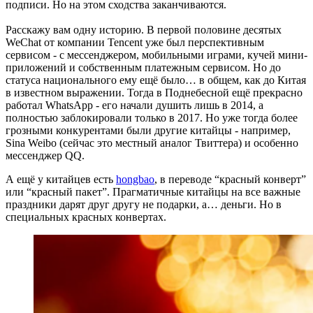
подписи. Но на этом сходства заканчиваются.
Расскажу вам одну историю. В первой половине десятых
WeChat от компании Tencent уже был перспективным
сервисом - с мессенджером, мобильными играми, кучей мини-
приложений и собственным платежным сервисом. Но до
статуса национального ему ещё было… в общем, как до Китая
в известном выражении. Тогда в Поднебесной ещё прекрасно
работал WhatsApp - его начали душить лишь в 2014, а
полностью заблокировали только в 2017. Но уже тогда более
грозными конкурентами были другие китайцы - например,
Sina Weibo (сейчас это местный аналог Твиттера) и особенно
мессенджер QQ.
А ещё у китайцев есть
hongbao
, в переводе “красный конверт”
или “красный пакет”. Прагматичные китайцы на все важные
праздники дарят друг другу не подарки, а… деньги. Но в
специальных красных конвертах.