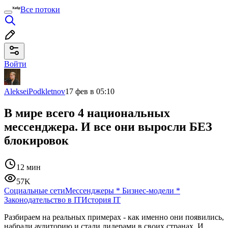
Все потоки
Войти
AlekseiPodkletnov
17 фев в 05:10
В мире всего 4 национальных
мессенджера. И все они выросли БЕЗ
блокировок
12 мин
57K
Социальные сети
Мессенджеры
*
Бизнес-модели
*
Законодательство в IT
История IT
Разбираем на реальных примерах - как именно они появились,
набрали аудиторию и стали лидерами в своих странах. И