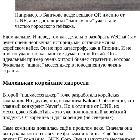
Например, в Бангкоке везде вешают QR именно от
LINE, а их доставщики “лайн-мэны” уже стали
частью городского пейзажа.
Едем дальше. И перед тем как детально разобрать WeChat (там
будет очень необычная история), мы остановимся на
корейском кейсе. Он не про катастрофу, как в Японии. И не
про государство, как многие думают про Китай. Он -
идеальный пример очень хитрой бизнес-стратегии, которая
буквально “вшила” мессенджер в повседневную жизнь
страны.
Маленькие корейские хитрости
Второй “нац-мессенджер” тоже разработала корейская
компания. Но другая, под названием
Kakao
. Собственно, это
главный конкурент Naver’а. Но в отличие от LINE, их
мессенджер KakaoTalk - это уже полноценный корейский
продукт. От корейцев и для корейцев (не северных).
Сама компания появилась ещё в прошлом веке. Сначала она
выпускала контент - всякие фильмы и клипы. Ещё была
другая IT-компания - NHN Corp. Она и запустила мессенджер.