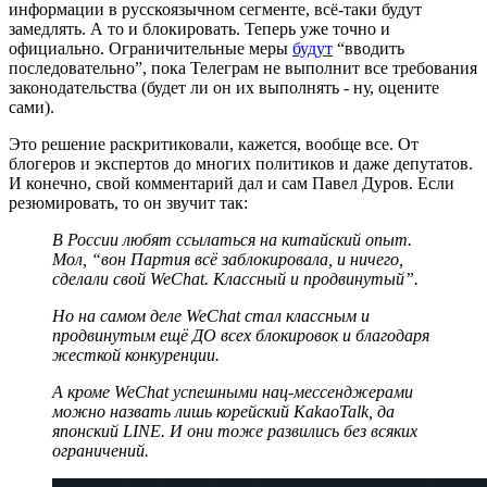
информации в русскоязычном сегменте, всё-таки будут
замедлять. А то и блокировать. Теперь уже точно и
официально. Ограничительные меры
будут
“вводить
последовательно”, пока Телеграм не выполнит все требования
законодательства (будет ли он их выполнять - ну, оцените
сами).
Это решение раскритиковали, кажется, вообще все. От
блогеров и экспертов до многих политиков и даже депутатов.
И конечно, свой комментарий дал и сам Павел Дуров. Если
резюмировать, то он звучит так:
В России любят ссылаться на китайский опыт.
Мол, “вон Партия всё заблокировала, и ничего,
сделали свой WeChat. Классный и продвинутый”.
Но на самом деле WeChat стал классным и
продвинутым ещё ДО всех блокировок и благодаря
жесткой конкуренции.
А кроме WeChat успешными нац-мессенджерами
можно назвать лишь корейский KakaoTalk, да
японский LINE. И они тоже развились без всяких
ограничений.