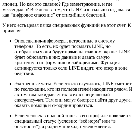
японец. Но как это связано? Где землетрясение, и где
мессенджер? Всё дело в том, что LINE изначально создавался
как “цифровое спасение” от стихийных бедствий.
У него есть целая пачка специальных функций на этот счёт. К
примеру:
Оповещения-информеры, встроенные в систему
телефона. То есть, их будет посылать LINE, но
отображаться они будут прямо на главном экране. LINE
будет обновлять в них данные и давать самую
критичную информацию в лайв-режиме. Функция
активируется только если LINE видит, что юзер в зоне
бедствия.
Экстренные чаты. Если что-то случилось, LINE смотрит
по геолокации, кто из пользователей находится рядом. И
автоматом закидывает их всех в специальный
emergency-чат. Там они могут быстрее найти друг друга,
оказать помощь и скоординироваться.
Если человек в опасной зоне - в его профиле появляется
специальный статус (условно: “всё норм” или “в
опасности”), а родным приходят уведомления.