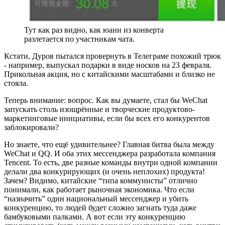
Тут как раз видно, как юани из конверта
разлетается по участникам чата.
Кстати, Дуров пытался провернуть в Телеграме похожий трюк
- например, выпускал подарки в виде носков на 23 февраля.
Прикольная акция, но с китайскими масштабами и близко не
стояла.
Теперь внимание: вопрос. Как вы думаете, стал бы WeChat
запускать столь изощрённые и творческие продуктово-
маркетинговые инициативы, если бы всех его конкурентов
заблокировали?
Но знаете, что ещё удивительнее? Главная битва была между
WeChat и QQ. И оба этих мессенджера разработала компания
Tencent. То есть, две разные команды внутри одной компании
делали два конкурирующих (и очень неплохих) продукта!
Зачем? Видимо, китайские “типа коммунисты” отлично
понимали, как работает рыночная экономика. Что если
“назначить” один национальный мессенджер и убить
конкуренцию, то людей будет сложно загнать туда даже
бамбуковыми палками. А вот если эту конкуренцию