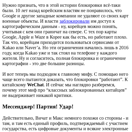
Нужно признать, что в этой истории блокировки всё-таки
были. 10 лет назад корейским властям не понравилось, что
Google и другие западные компании не удаляют со своих карт
военные объекты. И власти
заблокировали
им доступ к
картографическим данным - ну, корейцев можно понять,
учитывая с кем они граничат на севере. С тех пор карты
Google, Apple и Waze в Корее как бы есть, но работают плохо.
Так что, корейцам приходится пользоваться сервисами от
Kakao или Naver’а. Но эти ограничения начались лишь в 2016
году, когда Kakao уже и так стоял на телефоне у каждого
жителя. Ну и согласитесь, полная блокировка и ограничение
картографии - это две большие разницы.
И вот теперь мы подходим к главному мифу. С помощью него
чаще всего пытаются доказать, что блокировки “работают”. К
китайскому
WeChat
. И сейчас мы наглядно разберемся,
почему этот миф про “классных заблокированных китайцев”
не выдерживает никакой критики.
Мессенджер! Партия! Удар!
Действительно, Вичат и Макс немного похожи со стороны - и
там, и там есть единый профиль, подтверждаемый с участием
государства, есть цифровые документы и всякие электронные