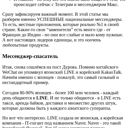
происходит сейчас с Телеграм и мессенджером Макс.
Сразу зафиксируем важный момент. В этой статье мы
разберем именно УСПЕШНЫЕ национальные мессенджеры.
То есть, местные приложения, которые реально №1 в своей
стране. Какие-то свои “заменители” есть много где - от
Франции до Индии - но они все слабые и мало кому нужные.
А вот настоящих лидеров единицы, и это ооочень
любопытные продукты.
Мессенджер-спасатель
Итак, снова сошлёмся на пост Дурова. Помимо китайского
WeChat он упомянул японский LINE и корейский KakaoTalk.
Начнём именно с японцев - пожалуй, это самый сильный и
нестандартный пример.
Cегодня 80-90% японцев - более 100 млн человек - каждый
день общаются в
LINE
. И не только общаются - в LINE есть
такси, аренда байков, доставки и множество других штук,
которые должны быть у каждого азиатского супераппа.
Но вот что интересно. LINE создала не японская, а корейская
компания - IT-гигант под названием Naver. Naver - это такой