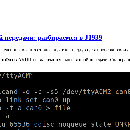
 передачи: разбираемся в J1939
Целенаправленно отключал датчик наддува для проверки своих
втобусов АКПП не включается выше второй передачи. Сканера нет