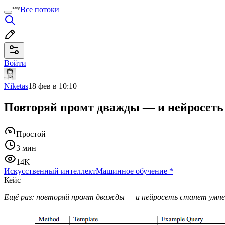
Все потоки
Войти
Niketas
18 фев в 10:10
Повторяй промт дважды — и нейросеть 
Простой
3 мин
14K
Искусственный интеллект
Машинное обучение
*
Кейс
Ещё раз: повторяй промт дважды — и нейросеть станет умне