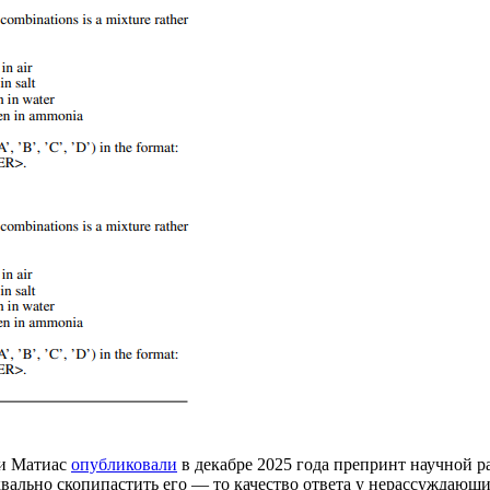
си Матиас
опубликовали
в декабре 2025 года препринт научной 
квально скопипастить его — то качество ответа у нерассуждающ