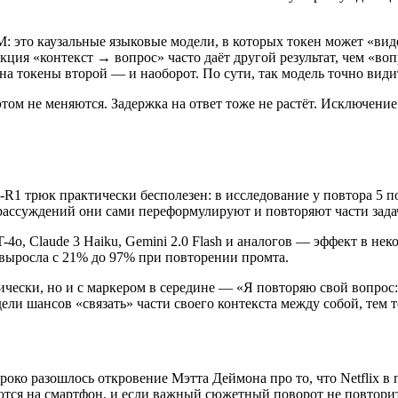
M: это каузальные языковые модели, в которых токен может «вид
рукция «контекст → вопрос» часто даёт другой результат, чем «в
а токены второй — и наоборот. По сути, так модель точно видит
этом не меняются. Задержка на ответ тоже не растёт. Исключение
ek-R1 трюк практически бесполезен: в исследование у повтора 5
 рассуждений они сами переформулируют и повторяют части задач
4o, Claude 3 Haiku, Gemini 2.0 Flash и аналогов — эффект в не
ку выросла с 21% до 97% при повторении промта.
чески, но и с маркером в середине — «Я повторяю свой вопрос: 
дели шансов «связать» части своего контекста между собой, тем т
ироко разошлось откровение Мэтта Деймона про то, что Netflix
ются на смартфон, и если важный сюжетный поворот не повторить