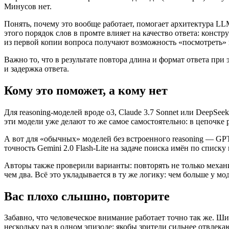
Минусов нет.
Понять, почему это вообще работает, помогает архитектура LL
этого порядок слов в промте влияет на качество ответа: конст
из первой копии вопроса получают возможность «посмотреть» н
Важно то, что в результате повтора длина и формат ответа при 
и задержка ответа.
Кому это поможет, а кому нет
Для reasoning-моделей вроде o3, Claude 3.7 Sonnet или DeepSe
эти модели уже делают то же самое самостоятельно: в цепочке
А вот для «обычных» моделей без встроенного reasoning — GPT-
точность Gemini 2.0 Flash-Lite на задаче поиска имён по спис
Авторы также проверили варианты: повторять не только механи
чем два. Всё это укладывается в ту же логику: чем больше у мо
Вас плохо слышно, повторите
Забавно, что человеческое внимание работает точно так же. Ш
нескольку раз в одном эпизоде: якобы зрители сильнее отвлека