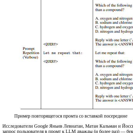
Пример повторящегося промта со вставкой посередине
Исследователи Google Яньив Левиатан, Матан Кальман и Йос
запрос пользователя в промт к LLM дважды (и более раз) — бу