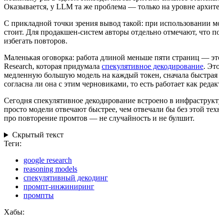
Оказывается, у LLM та же проблема — только на уровне архите
С прикладной точки зрения вывод такой: при использовании мо
стоит. Для продакшен-систем авторы отдельно отмечают, что 
избегать повторов.
Маленькая оговорка: работа длиной меньше пяти страниц — это 
Research, которая придумала
спекулятивное декодирование
. Эт
медленную большую модель на каждый токен, сначала быстрая м
согласна ли она с этим черновиками, то есть работает как редак
Сегодня спекулятивное декодирование встроено в инфраструкту
просто модели отвечают быстрее, чем отвечали бы без этой тех
про повторение промтов — не случайность и не булшит.
Скрытый текст
Теги:
google research
reasoning models
спекулятивный декодинг
промпт-инжиниринг
промпты
Хабы: