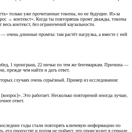
еть» только уже прочитанные токены, но не будущие. Из-за
опрос → контекст». Когда ты повторяешь промт дважды, токены
 весь контекст, без ограничений каузальности.
 — очень длинные промты: там растёт нагрузка, а вместе с ней
 побед, 1 проигрыш, 22 ничьи по тем же бенчмаркам. Причина —
и, прежде чем найти и дать ответ.
которых случаях очень серьёзный. Пример из исследования:
[вопрос]». Это работает. Несколько повторений иногда лучше,
очнее ответ.
 в последние годы стали повторять ключевую информацию по
, его пропустят и потом не поймут, что происходит в сериале.