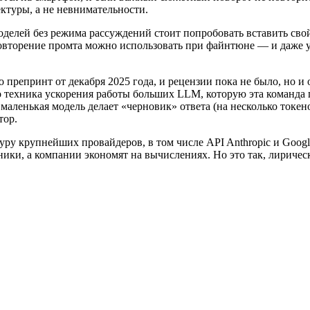
ктуры, а не невнимательности.
делей без режима рассуждений стоит попробовать вставить свой
повторение промта можно использовать при файнтюне — и даже у
препринт от декабря 2025 года, и рецензии пока не было, но и 
о техника ускорения работы больших LLM, которую эта команда 
аленькая модель делает «черновик» ответа (на несколько токено
тор.
ру крупнейших провайдеров, в том числе API Anthropic и Googl
ники, а компании экономят на вычислениях. Но это так, лирическ