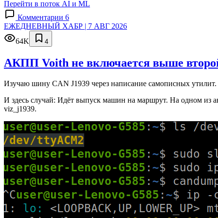
Перейти в поток AI и ML
Комментарии 6
ЕЖЕДНЕВНЫЙ ХАБР | 7 АВГ 2026
64K
4
АКПП Voith не включается выше второй
Изучаю шину CAN J1939 через написание самописных утилит. 
И здесь случай: Идёт выпуск машин на маршрут. На одном из а
viz_j1939.