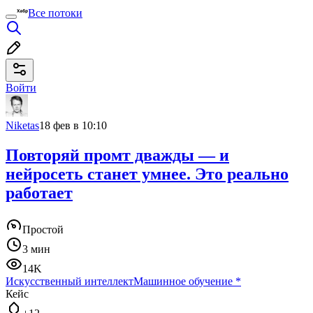
Все потоки
Войти
Niketas
18 фев в 10:10
Повторяй промт дважды — и
нейросеть станет умнее. Это реально
работает
Простой
3 мин
14K
Искусственный интеллект
Машинное обучение
*
Кейс