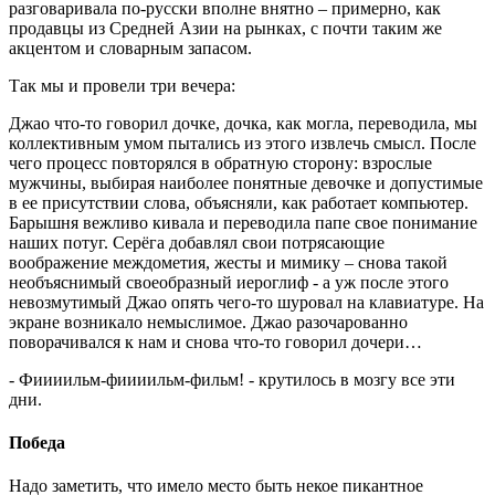
разговаривала по-русски вполне внятно – примерно, как
продавцы из Средней Азии на рынках, с почти таким же
акцентом и словарным запасом.
Так мы и провели три вечера:
Джао что-то говорил дочке, дочка, как могла, переводила, мы
коллективным умом пытались из этого извлечь смысл. После
чего процесс повторялся в обратную сторону: взрослые
мужчины, выбирая наиболее понятные девочке и допустимые
в ее присутствии слова, объясняли, как работает компьютер.
Барышня вежливо кивала и переводила папе свое понимание
наших потуг. Серёга добавлял свои потрясающие
воображение междометия, жесты и мимику – снова такой
необъяснимый своеобразный иероглиф - а уж после этого
невозмутимый Джао опять чего-то шуровал на клавиатуре. На
экране возникало немыслимое. Джао разочарованно
поворачивался к нам и снова что-то говорил дочери…
- Фиииильм-фиииильм-фильм! - крутилось в мозгу все эти
дни.
Победа
Надо заметить, что имело место быть некое пикантное