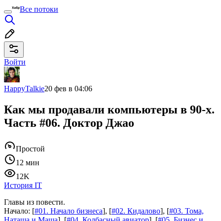
Все потоки
Войти
HappyTalkie
20 фев в 04:06
Как мы продавали компьютеры в 90-х.
Часть #06. Доктор Джао
Простой
12 мин
12K
История IT
Главы из повести.
Начало: [
#01. Начало бизнеса
], [
#02. Кидалово
], [
#03. Тома,
Наташа и Маша
], [
#04. Колбасный авиатор
], [
#05. Бизнес и