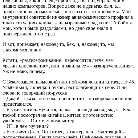
телеканалы, какие-то еще производства под управлением
наших компьютеров. Вопрос даже не в деньгах был, а…
профессионально мы не могли отказаться от проблемы. Мой
внутренний советский инженер авиакосмического профиля в
таких ситуациях кричал – неразрешимых задач нет! А бойцы
мои, хоть и были раздолбаями, но дело свое знали и
подтверждали это не раз.
И вот, приезжает, наконец-то, Бек, и, наконец-то, мы
знакомимся лично.
Кстати, «разтелефонивание» переносится легче, чем
«разинтернечивание», или, правильнее - «развиртуализация».
Уж не знаю, почему.
С Беком зашел невысокий плотной комплекции китаец лет 45.
Улыбчивый, с крепкой рукой, располагающий к себе. И ни
слова не говорящий по-русски.
- Джао! – сказал он и было непонятно – поздоровался он или
представился.
- Я уже с ним намучился, на вас – последняя надежда. – Бек с
тоской посмотрел на китайца, китаец с готовностью
улыбнулся. – Он хочет компьютер.
- И?.. в чем мучения?
- Его зовут Джао. Он китаец. Иглотерапевт. Настоящий –
потомственный. Лечит моего шефа. Шеф очень доволен, а