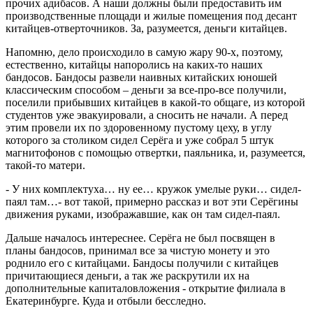
прочих адибасов. А наши должны были предоставить им
производственные площади и жилые помещения под десант
китайцев-отверточников. За, разумеется, деньги китайцев.
Напомню, дело происходило в самую жару 90-х, поэтому,
естественно, китайцы напоролись на каких-то наших
бандосов. Бандосы развели наивных китайских юношей
классическим способом – деньги за все-про-все получили,
поселили прибывших китайцев в какой-то общаге, из которой
студентов уже эвакуировали, а сносить не начали. А перед
этим провели их по здоровенному пустому цеху, в углу
которого за столиком сидел Серёга и уже собрал 5 штук
магнитофонов с помощью отвертки, паяльника, и, разумеется,
такой-то матери.
- У них комплектуха… ну ее… кружок умелые руки… сидел-
паял там…- вот такой, примерно рассказ и вот эти Серёгины
движения руками, изображавшие, как он там сидел-паял.
Дальше началось интереснее. Серёга не был посвящен в
планы бандосов, принимал все за чистую монету и это
роднило его с китайцами. Бандосы получили с китайцев
причитающиеся деньги, а так же раскрутили их на
дополнительные капиталовложения - открытие филиала в
Екатеринбурге. Куда и отбыли бесследно.