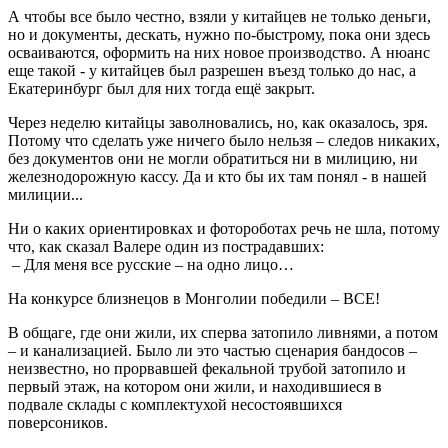
А чтобы все было честно, взяли у китайцев не только деньги,
но и документы, дескать, нужно по-быстрому, пока они здесь
осваиваются, оформить на них новое производство. А нюанс
еще такой - у китайцев был разрешен въезд только до нас, а
Екатеринбург был для них тогда ещё закрыт.
Через неделю китайцы заволновались, но, как оказалось, зря.
Потому что сделать уже ничего было нельзя – следов никаких,
без документов они не могли обратиться ни в милицию, ни
железнодорожную кассу. Да и кто бы их там понял - в нашей
милиции...
Ни о каких ориентировках и фотороботах речь не шла, потому
что, как сказал Валере один из пострадавших:
– Для меня все русские – на одно лицо…
На конкурсе близнецов в Монголии победили – ВСЕ!
В общаге, где они жили, их сперва затопило ливнями, а потом
– и канализацией. Было ли это частью сценария бандосов –
неизвестно, но прорвавшей фекальной трубой затопило и
первый этаж, на котором они жили, и находившиеся в
подвале склады с комплектухой несостоявшихся
поверсоников.