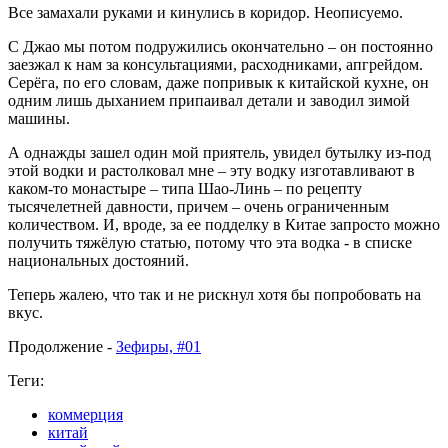
Все замахали руками и кинулись в коридор. Неописуемо.
С Джао мы потом подружились окончательно – он постоянно
заезжал к нам за консультациями, расходниками, апгрейдом.
Серёга, по его словам, даже попривык к китайской кухне, он
одним лишь дыханием припаивал детали и заводил зимой
машины.
А однажды зашел один мой приятель, увидел бутылку из-под
этой водки и растолковал мне – эту водку изготавливают в
каком-то монастыре – типа Шао-Линь – по рецепту
тысячелетней давности, причем – очень ограниченным
количеством. И, вроде, за ее подделку в Китае запросто можно
получить тяжёлую статью, потому что эта водка - в списке
национальных достояний.
Теперь жалею, что так и не рискнул хотя бы попробовать на
вкус.
Продолжение -
Зефиры, #01
Теги:
коммерция
китай