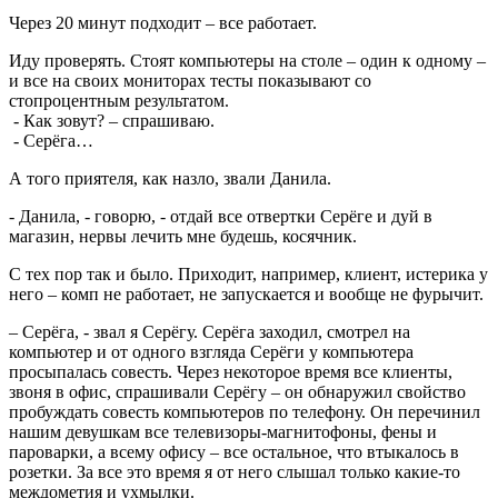
Через 20 минут подходит – все работает.
Иду проверять. Стоят компьютеры на столе – один к одному –
и все на своих мониторах тесты показывают со
стопроцентным результатом.
- Как зовут? – спрашиваю.
- Серёга…
А того приятеля, как назло, звали Данила.
- Данила, - говорю, - отдай все отвертки Серёге и дуй в
магазин, нервы лечить мне будешь, косячник.
С тех пор так и было. Приходит, например, клиент, истерика у
него – комп не работает, не запускается и вообще не фурычит.
– Серёга, - звал я Серёгу. Серёга заходил, смотрел на
компьютер и от одного взгляда Серёги у компьютера
просыпалась совесть. Через некоторое время все клиенты,
звоня в офис, спрашивали Серёгу – он обнаружил свойство
пробуждать совесть компьютеров по телефону. Он перечинил
нашим девушкам все телевизоры-магнитофоны, фены и
пароварки, а всему офису – все остальное, что втыкалось в
розетки. За все это время я от него слышал только какие-то
междометия и ухмылки.