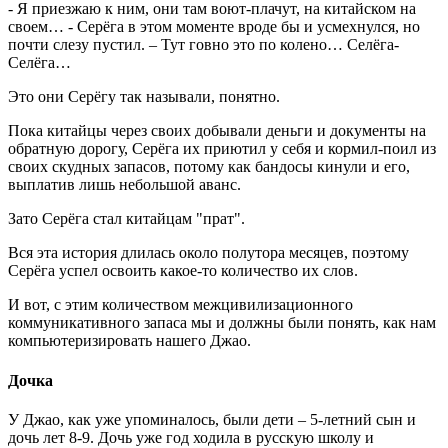
- Я приезжаю к ним, они там воют-плачут, на китайском на
своем… - Серёга в этом моменте вроде бы и усмехнулся, но
почти слезу пустил. – Тут говно это по колено… Селёга-
Селёга…
Это они Серёгу так называли, понятно.
Пока китайцы через своих добывали деньги и документы на
обратную дорогу, Серёга их приютил у себя и кормил-поил из
своих скудных запасов, потому как бандосы кинули и его,
выплатив лишь небольшой аванс.
Зато Серёга стал китайцам "прат".
Вся эта история длилась около полутора месяцев, поэтому
Серёга успел освоить какое-то количество их слов.
И вот, с этим количеством межцивилизационного
коммуникативного запаса мы и должны были понять, как нам
компьютеризировать нашего Джао.
Дочка
У Джао, как уже упоминалось, были дети – 5-летний сын и
дочь лет 8-9. Дочь уже год ходила в русскую школу и