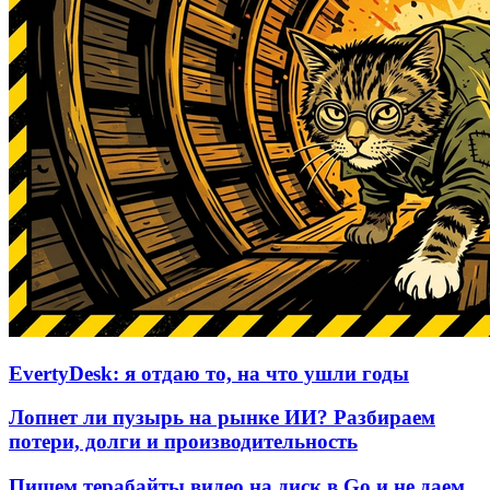
EvertyDesk: я отдаю то, на что ушли годы
Лопнет ли пузырь на рынке ИИ? Разбираем
потери, долги и производительность
Пишем терабайты видео на диск в Go и не даем