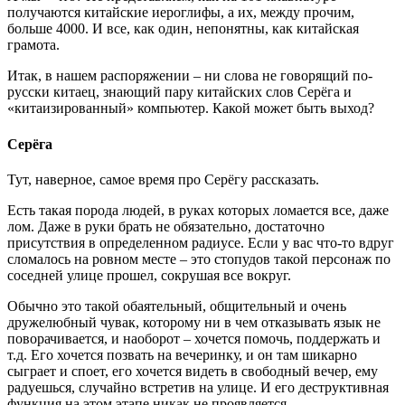
получаются китайские иероглифы, а их, между прочим,
больше 4000. И все, как один, непонятны, как китайская
грамота.
Итак, в нашем распоряжении – ни слова не говорящий по-
русски китаец, знающий пару китайских слов Серёга и
«китаизированный» компьютер. Какой может быть выход?
Серёга
Тут, наверное, самое время про Серёгу рассказать.
Есть такая порода людей, в руках которых ломается все, даже
лом. Даже в руки брать не обязательно, достаточно
присутствия в определенном радиусе. Если у вас что-то вдруг
сломалось на ровном месте – это стопудов такой персонаж по
соседней улице прошел, сокрушая все вокруг.
Обычно это такой обаятельный, общительный и очень
дружелюбный чувак, которому ни в чем отказывать язык не
поворачивается, и наоборот – хочется помочь, поддержать и
т.д. Его хочется позвать на вечеринку, и он там шикарно
сыграет и споет, его хочется видеть в свободный вечер, ему
радуешься, случайно встретив на улице. И его деструктивная
функция на этом этапе никак не проявляется.