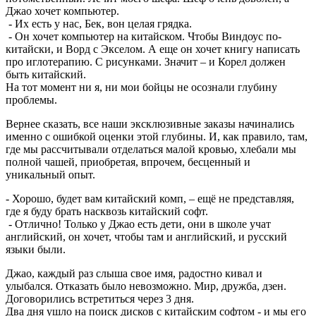
Джао хочет компьютер.
- Их есть у нас, Бек, вон целая грядка.
- Он хочет компьютер на китайском. Чтобы Виндоус по-
китайски, и Ворд с Экселом. А еще он хочет книгу написать
про иглотерапию. С рисунками. Значит – и Корел должен
быть китайский.
На тот момент ни я, ни мои бойцы не осознали глубину
проблемы.
Вернее сказать, все наши эксклюзивные заказы начинались
именно с ошибкой оценки этой глубины. И, как правило, там,
где мы рассчитывали отделаться малой кровью, хлебали мы
полной чашей, приобретая, впрочем, бесценный и
уникальный опыт.
- Хорошо, будет вам китайский комп, – ещё не представляя,
где я буду брать насквозь китайский софт.
- Отлично! Только у Джао есть дети, они в школе учат
английский, он хочет, чтобы там и английский, и русский
языки были.
Джао, каждый раз слыша свое имя, радостно кивал и
улыбался. Отказать было невозможно. Мир, дружба, дзен.
Договорились встретиться через 3 дня.
Два дня ушло на поиск дисков с китайским софтом - и мы его