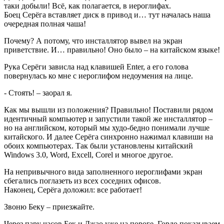
таки добыли! Всё, как полагается, в иероглифах.
Боец Серёга вставляет диск в привод и… тут началась наша
очередная полная чаша!
Почему? А потому, что инсталлятор вывел на экран
приветствие. И… правильно! Оно было – на китайском языке!
Рука Серёги зависла над клавишей Enter, а его голова
повернулась ко мне с иероглифом недоумения на лице.
- Стоять! – заорал я.
Как мы вышли из положения? Правильно! Поставили рядом
идентичный компьютер и запустили такой же инсталлятор –
но на английском, который мы худо-бедно понимали лучше
китайского. И далее Серёга синхронно нажимал клавиши на
обоих компьютерах. Так были установлены китайский
Windows 3.0, Word, Excell, Corel и многое другое.
На непривычного вида заполненного иероглифами экран
сбегались поглазеть из всех соседних офисов.
Наконец, Серёга доложил: все работает!
Звоню Беку – приезжайте.
Через пару часов Бек и Джао уже на пороге. Гордо показываем