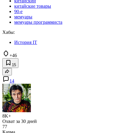
китайский
китайские товары
90-е
мемуары
мемуары программиста
Хабы:
История IT
+46
15
14
8K+
Охват за 30 дней
77
Карма