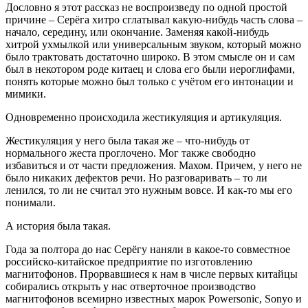
Дословно я этот рассказ не воспроизведу по одной простой
причине – Серёга хитро сглатывал какую-нибудь часть слова –
начало, середину, или окончание. Заменяя какой-нибудь
хитрой ухмылкой или универсальным звуком, который можно
было трактовать достаточно широко. В этом смысле он и сам
был в некотором роде китаец и слова его были иероглифами,
понять которые можно был только с учётом его интонации и
мимики.
Одновременно происходила жестикуляция и артикуляция.
Жестикуляция у него была такая же – что-нибудь от
нормального жеста проглочено. Мог также свободно
избавиться и от части предложения. Махом. Причем, у него не
было никаких дефектов речи. Но разговаривать – то ли
ленился, то ли не считал это нужным вовсе. И как-то мы его
понимали.
А история была такая.
Года за полтора до нас Серёгу наняли в какое-то совместное
российско-китайское предприятие по изготовлению
магнитофонов. Прорвавшиеся к нам в числе первых китайцы
собирались открыть у нас отверточное производство
магнитофонов всемирно известных марок Powersonic, Sonyo и