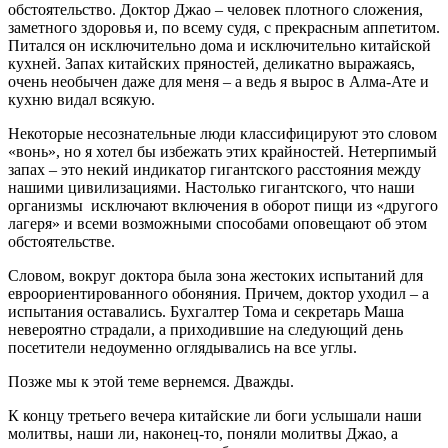
обстоятельство. Доктор Джао – человек плотного сложения,
заметного здоровья и, по всему судя, с прекрасным аппетитом.
Питался он исключительно дома и исключительно китайской
кухней. Запах китайских пряностей, деликатно выражаясь,
очень необычен даже для меня – а ведь я вырос в Алма-Ате и
кухню видал всякую.
Некоторые несознательные люди классифицируют это словом
«вонь», но я хотел бы избежать этих крайностей. Нетерпимый
запах – это некий индикатор гигантского расстояния между
нашими цивилизациями. Настолько гигантского, что наши
организмы исключают включения в оборот пищи из «другого
лагеря» и всеми возможными способами оповещают об этом
обстоятельстве.
Словом, вокруг доктора была зона жестоких испытаний для
евроориентированного обоняния. Причем, доктор уходил – а
испытания оставались. Бухгалтер Тома и секретарь Маша
невероятно страдали, а приходившие на следующий день
посетители недоуменно оглядывались на все углы.
Позже мы к этой теме вернемся. Дважды.
К концу третьего вечера китайские ли боги услышали наши
молитвы, наши ли, наконец-то, поняли молитвы Джао, а