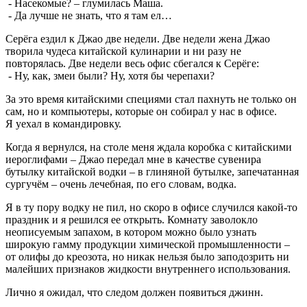
- Насекомые? – глумилась Маша.
- Да лучше не знать, что я там ел…
Серёга ездил к Джао две недели. Две недели жена Джао
творила чудеса китайской кулинарии и ни разу не
повторялась. Две недели весь офис сбегался к Серёге:
- Ну, как, змеи были? Ну, хотя бы черепахи?
За это время китайскими специями стал пахнуть не только он
сам, но и компьютеры, которые он собирал у нас в офисе.
Я уехал в командировку.
Когда я вернулся, на столе меня ждала коробка с китайскими
иероглифами – Джао передал мне в качестве сувенира
бутылку китайской водки – в глиняной бутылке, запечатанная
сургучём – очень лечебная, по его словам, водка.
Я в ту пору водку не пил, но скоро в офисе случился какой-то
праздник и я решился ее открыть. Комнату заволокло
неописуемым запахом, в котором можно было узнать
широкую гамму продукции химической промышленности –
от олифы до креозота, но никак нельзя было заподозрить ни
малейших признаков жидкости внутреннего использования.
Лично я ожидал, что следом должен появиться джинн.