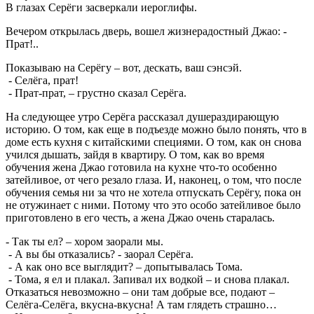
В глазах Серёги засверкали иероглифы.
Вечером открылась дверь, вошел жизнерадостный Джао: -
Прат!..
Показываю на Серёгу – вот, дескать, ваш сэнсэй.
- Селёга, прат!
- Прат-прат, – грустно сказал Серёга.
На следующее утро Серёга рассказал душераздирающую
историю. О том, как еще в подъезде можно было понять, что в
доме есть кухня с китайскими специями. О том, как он снова
учился дышать, зайдя в квартиру. О том, как во время
обучения жена Джао готовила на кухне что-то особенно
затейливое, от чего резало глаза. И, наконец, о том, что после
обучения семья ни за что не хотела отпускать Серёгу, пока он
не отужинает с ними. Потому что это особо затейливое было
приготовлено в его честь, а жена Джао очень старалась.
- Так ты ел? – хором заорали мы.
- А вы бы отказались? - заорал Серёга.
- А как оно все выглядит? – допытывалась Тома.
- Тома, я ел и плакал. Запивал их водкой – и снова плакал.
Отказаться невозможно – они там добрые все, подают –
Селёга-Селёга, вкусна-вкусна! А там глядеть страшно…