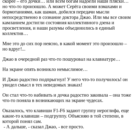
скорее – его дочки… или всем богам надоели наши пляски…
но что-то произошло. А может Серёга своими взмахами и
бормотаниями, как шаман, добился передачи мысли
непосредственно в сознание доктора Джао. Или мы все своим
камланием достигли состояния коллективного дзена и
просветления, и наши разумы объединились в единый
коллектив…
Мне это до сих пор неясно, в какой момент это произошло –
но вдруг!...
Джао в очередной раз что-то пошуровал на клавиатуре…
На экране опять возникло немыслимое…
И Джао радостно подпрыгнул! У него что-то получилось! он
увидел смысл в тех неведомых знаках!
Он стал что-то набивать и дочка радостно закивала – она тоже
что-то поняла в возникающих на экране чудесах.
Оказалось, что клавиши F1-F6 задают группу иероглифа, еще
какие-то клавиши – подгруппу. Объясняю в той степени, в
которой понял сам.
- А дальше, - сказал Джао, - все просто.