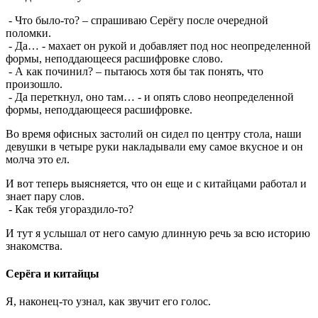
- Что было-то? – спрашиваю Серёгу после очередной
поломки.
- Да… - махает он рукой и добавляет под нос неопределенной
формы, неподдающееся расшифровке слово.
- А как починил? – пытаюсь хотя бы так понять, что
произошло.
- Да переткнул, оно там… - и опять слово неопределенной
формы, неподдающееся расшифровке.
Во время офисных застолий он сидел по центру стола, наши
девушки в четыре руки накладывали ему самое вкусное и он
молча это ел.
И вот теперь выясняется, что он еще и с китайцами работал и
знает пару слов.
- Как тебя угораздило-то?
И тут я услышал от него самую длинную речь за всю историю
знакомства.
Серёга и китайцы
Я, наконец-то узнал, как звучит его голос.