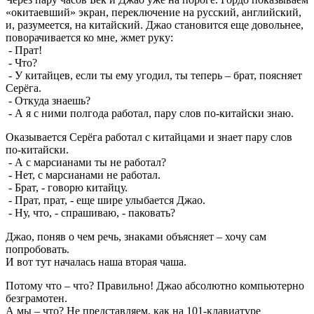
«окитаевший» экран, переключение на русский, английский,
и, разумеется, на китайский. Джао становится еще довольнее,
поворачивается ко мне, жмет руку:
- Прат!
- Что?
- У китайцев, если ты ему угодил, ты теперь – брат, поясняет
Серёга.
- Откуда знаешь?
- А я с ними полгода работал, пару слов по-китайски знаю.
Оказывается Серёга работал с китайцами и знает пару слов
по-китайски.
- А с марсианами ты не работал?
- Нет, с марсианами не работал.
- Брат, - говорю китайцу.
- Прат, прат, - еще шире улыбается Джао.
- Ну, что, - спрашиваю, - паковать?
Джао, поняв о чем речь, знаками объясняет – хочу сам
попробовать.
И вот тут началась наша вторая чаша.
Потому что – что? Правильно! Джао абсолютно компьютерно
безграмотен.
А мы – что? Не представляем, как на 101-клавиатуре