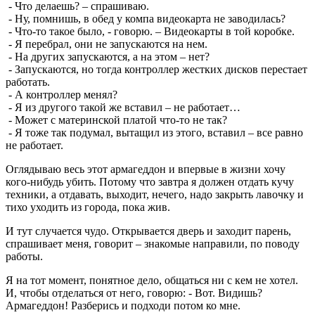
- Что делаешь? – спрашиваю.
- Ну, помнишь, в обед у компа видеокарта не заводилась?
- Что-то такое было, - говорю. – Видеокарты в той коробке.
- Я перебрал, они не запускаются на нем.
- На других запускаются, а на этом – нет?
- Запускаются, но тогда контроллер жестких дисков перестает
работать.
- А контроллер менял?
- Я из другого такой же вставил – не работает…
- Может с материнской платой что-то не так?
- Я тоже так подумал, вытащил из этого, вставил – все равно
не работает.
Оглядываю весь этот армагеддон и впервые в жизни хочу
кого-нибудь убить. Потому что завтра я должен отдать кучу
техники, а отдавать, выходит, нечего, надо закрыть лавочку и
тихо уходить из города, пока жив.
И тут случается чудо. Открывается дверь и заходит парень,
спрашивает меня, говорит – знакомые направили, по поводу
работы.
Я на тот момент, понятное дело, общаться ни с кем не хотел.
И, чтобы отделаться от него, говорю: - Вот. Видишь?
Армагеддон! Разберись и подходи потом ко мне.