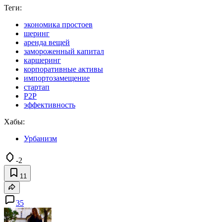
Теги:
экономика простоев
шеринг
аренда вещей
замороженный капитал
каршеринг
корпоративные активы
импортозамещение
стартап
P2P
эффективность
Хабы:
Урбанизм
-2
11
35