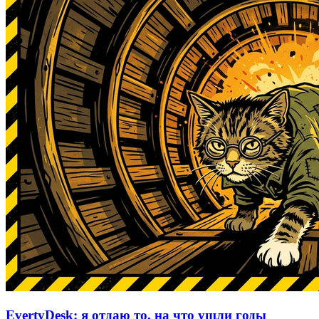
EvertyDesk: я отдаю то, на что ушли годы