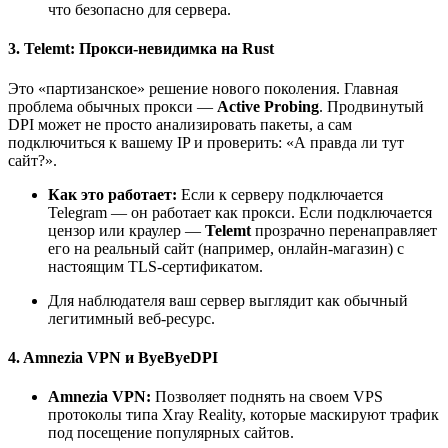
что безопасно для сервера.
3. Telemt: Прокси-невидимка на Rust
Это «партизанское» решение нового поколения. Главная
проблема обычных прокси —
Active Probing
. Продвинутый
DPI может не просто анализировать пакеты, а сам
подключиться к вашему IP и проверить: «А правда ли тут
сайт?».
Как это работает:
Если к серверу подключается
Telegram — он работает как прокси. Если подключается
цензор или краулер —
Telemt
прозрачно перенаправляет
его на реальный сайт (например, онлайн-магазин) с
настоящим TLS-сертификатом.
Для наблюдателя ваш сервер выглядит как обычный
легитимный веб-ресурс.
4. Amnezia VPN и ByeByeDPI
Amnezia VPN:
Позволяет поднять на своем VPS
протоколы типа Xray Reality, которые маскируют трафик
под посещение популярных сайтов.