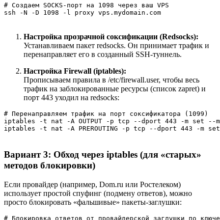
# Создаем SOCKS-порт на 1098 через ваш VPS

ssh -N -D 1098 -l proxy vps.mydomain.com
Настройка прозрачной соксификации (Redsocks):
Устанавливаем пакет redsocks. Он принимает трафик и
перенаправляет его в созданный SSH-туннель.
Настройка Firewall (iptables):
Прописываем правила в /etc/firewall.user, чтобы весь
трафик на заблокированные ресурсы (список zapret) и
порт 443 уходил на redsocks:
# Перенаправляем трафик на порт соксификатора (1099)

iptables -t nat -A OUTPUT -p tcp --dport 443 -m set --m
iptables -t nat -A PREROUTING -p tcp --dport 443 -m set
Вариант 3: Обход через iptables (для «старых»
методов блокировки)
Если провайдер (например, Dom.ru или Ростелеком)
использует простой спуфинг (подмену ответов), можно
просто блокировать «фальшивые» пакеты-заглушки:
# Блокировка ответов от провайдерской заглушки по ключе