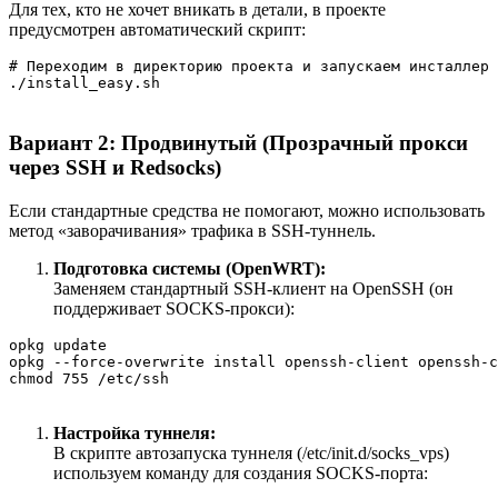
Для тех, кто не хочет вникать в детали, в проекте
предусмотрен автоматический скрипт:
# Переходим в директорию проекта и запускаем инсталлер

./install_easy.sh
Вариант 2: Продвинутый (Прозрачный прокси
через SSH и Redsocks)
Если стандартные средства не помогают, можно использовать
метод «заворачивания» трафика в SSH-туннель.
Подготовка системы (OpenWRT):
Заменяем стандартный SSH-клиент на OpenSSH (он
поддерживает SOCKS-прокси):
opkg update

opkg --force-overwrite install openssh-client openssh-c
chmod 755 /etc/ssh
Настройка туннеля:
В скрипте автозапуска туннеля (/etc/init.d/socks_vps)
используем команду для создания SOCKS-порта: