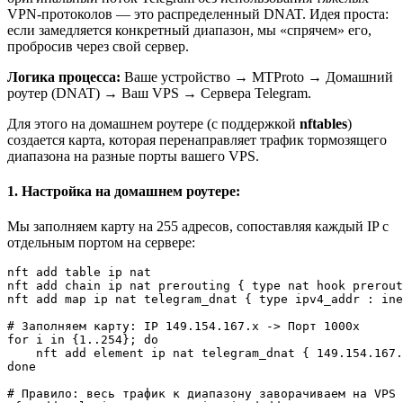
VPN-протоколов — это распределенный DNAT. Идея проста:
если замедляется конкретный диапазон, мы «спрячем» его,
пробросив через свой сервер.
Логика процесса:
Ваше устройство → MTProto → Домашний
роутер (DNAT) → Ваш VPS → Сервера Telegram.
Для этого на домашнем роутере (с поддержкой
nftables
)
создается карта, которая перенаправляет трафик тормозящего
диапазона на разные порты вашего VPS.
1. Настройка на домашнем роутере:
Мы заполняем карту на 255 адресов, сопоставляя каждый IP с
отдельным портом на сервере:
nft add table ip nat

nft add chain ip nat prerouting { type nat hook prerout
nft add map ip nat telegram_dnat { type ipv4_addr : ine
# Заполняем карту: IP 149.154.167.x -> Порт 1000x

for i in {1..254}; do

    nft add element ip nat telegram_dnat { 149.154.167.
done

# Правило: весь трафик к диапазону заворачиваем на VPS
