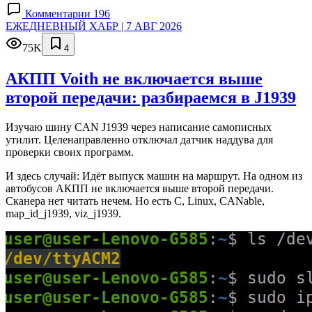
Комментарии 196
ЕЖЕДНЕВНЫЙ ХАБР | 7 АВГ 2026
75K
4
АКПП Voith не включается выше
второй передачи: разбираемся в J1939
Изучаю шину CAN J1939 через написание самописных
утилит. Целенаправленно отключал датчик наддува для
проверки своих программ.
И здесь случай: Идёт выпуск машин на маршрут. На одном из
автобусов АКПП не включается выше второй передачи.
Сканера нет читать нечем. Но есть C, Linux, CANable,
map_id_j1939, viz_j1939.