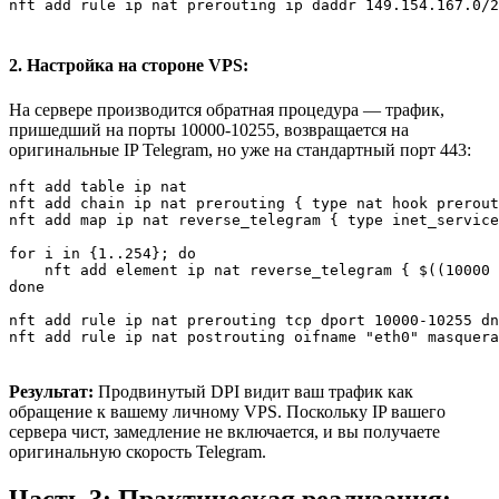
nft add rule ip nat prerouting ip daddr 149.154.167.0/2
2. Настройка на стороне VPS:
На сервере производится обратная процедура — трафик,
пришедший на порты 10000-10255, возвращается на
оригинальные IP Telegram, но уже на стандартный порт 443:
nft add table ip nat

nft add chain ip nat prerouting { type nat hook prerout
nft add map ip nat reverse_telegram { type inet_service
for i in {1..254}; do

    nft add element ip nat reverse_telegram { $((10000 
done

nft add rule ip nat prerouting tcp dport 10000-10255 dn
nft add rule ip nat postrouting oifname "eth0" masquera
Результат:
Продвинутый DPI видит ваш трафик как
обращение к вашему личному VPS. Поскольку IP вашего
сервера чист, замедление не включается, и вы получаете
оригинальную скорость Telegram.
Часть 3: Практическая реализация: