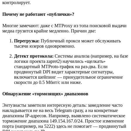
контролирует.
Почему не работают «публички»?
Многие замечают: даже с MTProxy из топа поисковой выдачи
медиа грузится крайне медленно. Причин две:
Перегрузка:
Публичный прокси может обслуживать
тысячи юзеров одновременно.
Детект протокола:
Системы анализа (например, на базе
логики проекта zapret2) научились «щелкать»
стандартный MTProto-трафик на раз-два. Если
продвинутый DPI видит характерные сигнатуры,
включается шейпинг — принудительное ограничение
скорости до 0.5 Мбит/с или ниже.
Обнаружение «тормозящих» диапазонов
Энтузиасты заметили интересную деталь: замедление часто
накладывается не на весь Telegram сразу, а на конкретные
диапазоны IP-адресов. Например, выявлено систематическое
торможение диапазона 149.154.167.0/24. Простое изменение
порта (например, на 5222) здесь не помогает — продвинутый