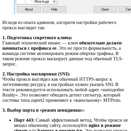
Исходя из опыта админов, алгоритм настройки рабочего
прокси выглядит так:
1. Подготовка секретного ключа:
Главный технический нюанс — ключ
обязательно должен
начинаться с префикса ee
. Это не просто формальность, а
команда системе активировать режим обертки трафика. В
таком режиме прокси маскирует данные под обычный TLS-
запрос.
2. Настройка маскировки (SNI):
Чтобы прокси выглядел как обычный HTTPS-запрос к
легитимному ресурсу, в настройках нужно указать SNI. В
тексте рекомендуется использовать любой адрес «наподобие
Reality». Это позволяет обходить детект сигнатур, который
системы типа zapret2 применяют к «ванильному» MTProto.
3. Выбор порта и «режим невидимки»:
Порт 443:
Самый эффективный метод. Чтобы прокси не
мешал обычному сайту, используйте
nginx в режиме
stream
или
haproxy в режиме tcp
. Это позволит прокси