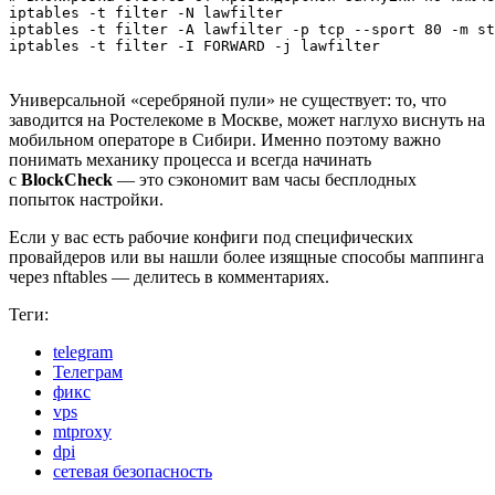
iptables -t filter -N lawfilter

iptables -t filter -A lawfilter -p tcp --sport 80 -m st
iptables -t filter -I FORWARD -j lawfilter
Универсальной «серебряной пули» не существует: то, что
заводится на Ростелекоме в Москве, может наглухо виснуть на
мобильном операторе в Сибири. Именно поэтому важно
понимать механику процесса и всегда начинать
с
BlockCheck
— это сэкономит вам часы бесплодных
попыток настройки.
Если у вас есть рабочие конфиги под специфических
провайдеров или вы нашли более изящные способы маппинга
через nftables — делитесь в комментариях.
Теги:
telegram
Телеграм
фикс
vps
mtproxy
dpi
сетевая безопасность