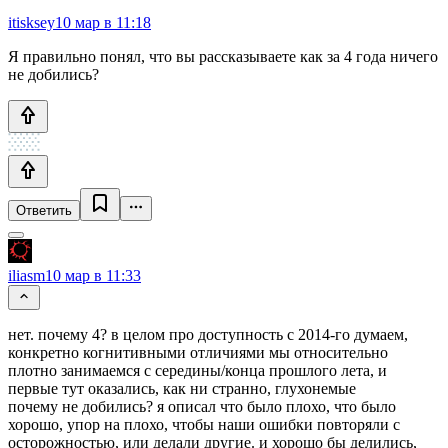
itisksey
10 мар в 11:18
Я правильно понял, что вы рассказываете как за 4 года ничего
не добились?
Ответить
iliasm
10 мар в 11:33
нет. почему 4? в целом про доступность с 2014-го думаем,
конкретно когнитивными отличиями мы относительно
плотно занимаемся с середины/конца прошлого лета, и
первые тут оказались, как ни странно, глухонемые
почему не добились? я описал что было плохо, что было
хорошо, упор на плохо, чтобы наши ошибки повторяли с
осторожностью, или делали другие. и хорошо бы делились,