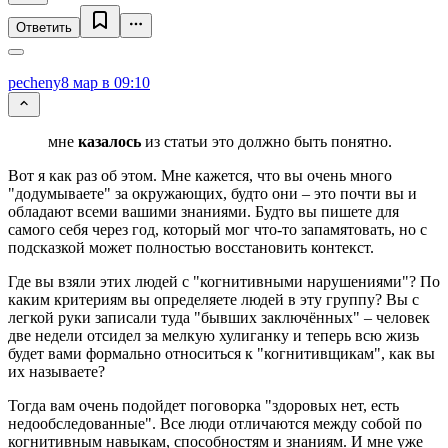
Ответить
pecheny
8 мар в 09:10
мне
казалось
из статьи это должно быть понятно.
Вот я как раз об этом. Мне кажется, что вы очень много
"додумываете" за окружающих, будто они – это почти вы и
обладают всеми вашими знаниями. Будто вы пишете для
самого себя через год, который мог что-то запамятовать, но с
подсказкой может полностью восстановить контекст.
Где вы взяли этих людей с "когнитивными нарушениями"? По
каким критериям вы определяете людей в эту группу? Вы с
легкой руки записали туда "бывших заключённых" – человек
две недели отсидел за мелкую хулиганку и теперь всю жизь
будет вами формально относиться к "когнитивщикам", как вы
их называете?
Тогда вам очень подойдет поговорка "здоровых нет, есть
недообследованные". Все люди отличаются между собой по
когнитивным навыкам, способностям и знаниям. И мне уже