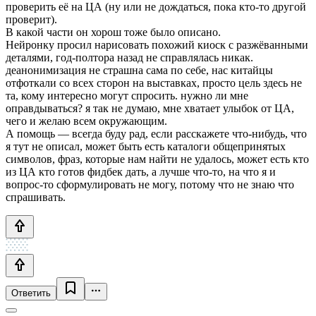
проверить её на ЦА (ну или не дождаться, пока кто-то другой
проверит).
В какой части он хорош тоже было описано.
Нейронку просил нарисовать похожий киоск с разжёванными
деталями, год-полтора назад не справлялась никак.
деанонимизация не страшна сама по себе, нас китайцы
отфоткали со всех сторон на выставках, просто цель здесь не
та, кому интересно могут спросить. нужно ли мне
оправдываться? я так не думаю, мне хватает улыбок от ЦА,
чего и желаю всем окружающим.
А помощь — всегда буду рад, если расскажете что-нибудь, что
я тут не описал, может быть есть каталоги общепринятых
символов, фраз, которые нам найти не удалось, может есть кто
из ЦА кто готов фидбек дать, а лучше что-то, на что я и
вопрос-то сформулировать не могу, потому что не знаю что
спрашивать.
Ответить