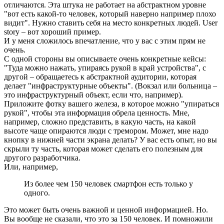
отличаются. Эта штука не работает на абстрактном уровне
"вот есть какой-то человек, который наверно например плохо
видит". Нужно ставить себя на место конкретных людей. User
story – вот хороший пример.
И у меня сложилось впечатление, что у вас с этим прям не
очень.
С одной стороны вы описываете очень конкретные кейсы:
"Туда можно нажать, упираясь рукой в край устройства", с
другой – обращаетесь к абстрактной аудитории, которая
делает "инфраструктурные объекты". (Вокзал или больница –
это инфраструктурный объект, если что, например).
Приложите фотку вашего железа, в которое можно "упираться
рукой", чтобы эта информация обрела ценность. Мне,
например, сложно представить, в какую часть, на какой
высоте чаще опираются люди с тремором. Может, мне надо
кнопку в нижней части экрана делать? У вас есть опыт, но вы
скрыли ту часть, которая может сделать его полезным для
другого разработчика.
Или, например,
Из более чем 150 человек смартфон есть только у
одного.
Это может быть очень важной и ценной информацией. Но.
Вы вообще не сказали, что это за 150 человек. И помножили