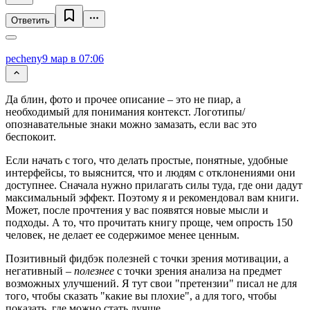
Ответить
pecheny
9 мар в 07:06
Да блин, фото и прочее описание – это не пиар, а
необходимый для понимания контекст. Логотипы/
опознавательные знаки можно замазать, если вас это
беспокоит.
Если начать с того, что делать простые, понятные, удобные
интерфейсы, то выяснится, что и людям с отклонениями они
доступнее. Сначала нужно прилагать силы туда, где они дадут
максимальный эффект. Поэтому я и рекомендовал вам книги.
Может, после прочтения у вас появятся новые мысли и
подходы. А то, что прочитать книгу проще, чем опрость 150
человек, не делает ее содержимое менее ценным.
Позитивный фидбэк полезней с точки зрения мотивации, а
негативный –
полезнее
с точки зрения анализа на предмет
возможных улучшений. Я тут свои "претензии" писал не для
того, чтобы сказать "какие вы плохие", а для того, чтобы
показать, где можно стать лучше.