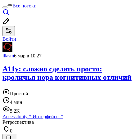
Все потоки
Войти
iliasm
6 мар в 10:27
A11y: сложно сделать просто:
кроличья нора когнитивных отличий
Простой
4 мин
5.2K
Accessibility
*
Интерфейсы
*
Ретроспектива
0