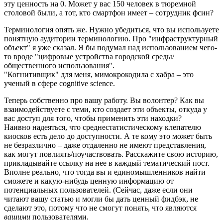
эту ценность на 0. Может у вас 150 человек в тюремной
столовой были, а тот, кто смартфон имеет – сотрудник фсин?
Терминология опять же. Нужно убедиться, что вы используете
понятную аудитории терминологию. Про "инфраструктурный
объект" я уже сказал. Я бы подумал над использованием чего-
то вроде "цифровые устройства городской среды/
общественного использования".
"Когнитивщик" для меня, мимокрокодила с хабра – это
ученый в сфере cognitive science.
Теперь собственно про вашу работу. Вы волонтер? Как вы
взаимодействуете с теми, кто создает эти объекты, откуда у
вас доступ для того, чтобы применить эти находки?
Наивно надеяться, что среднестатистическому клепателю
киосков есть дело до доступности. А те кому это может быть
не безразлично – даже отдаленно не имеют представления,
как могут повлиять/поучаствовать. Расскажите свою историю,
прикладывайте ссылку на нее в каждый тематический пост.
Вполне реально, что тогда вы и единомышленников найти
сможете и какую-нибудь ценную информацию от
потенциальных пользователей. (Сейчас, даже если они
читают вашу статью и могли бы дать ценный фидбэк, не
сделают это, потому что не смогут понять, что являются
вашими
пользователями.