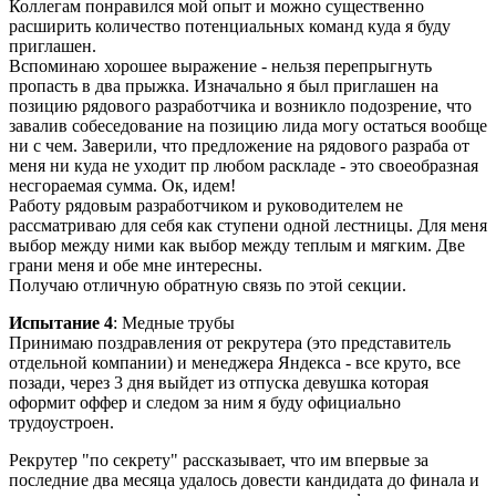
Коллегам понравился мой опыт и можно существенно
расширить количество потенциальных команд куда я буду
приглашен.
Вспоминаю хорошее выражение - нельзя перепрыгнуть
пропасть в два прыжка. Изначально я был приглашен на
позицию рядового разработчика и возникло подозрение, что
завалив собеседование на позицию лида могу остаться вообще
ни с чем. Заверили, что предложение на рядового разраба от
меня ни куда не уходит пр любом раскладе - это своеобразная
несгораемая сумма. Ок, идем!
Работу рядовым разработчиком и руководителем не
рассматриваю для себя как ступени одной лестницы. Для меня
выбор между ними как выбор между теплым и мягким. Две
грани меня и обе мне интересны.
Получаю отличную обратную связь по этой секции.
Испытание 4
: Медные трубы
Принимаю поздравления от рекрутера (это представитель
отдельной компании) и менеджера Яндекса - все круто, все
позади, через 3 дня выйдет из отпуска девушка которая
оформит оффер и следом за ним я буду официально
трудоустроен.
Рекрутер "по секрету" рассказывает, что им впервые за
последние два месяца удалось довести кандидата до финала и