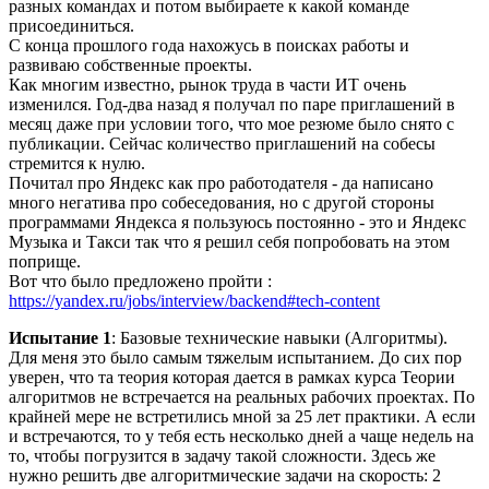
разных командах и потом выбираете к какой команде
присоединиться.
С конца прошлого года нахожусь в поисках работы и
развиваю собственные проекты.
Как многим известно, рынок труда в части ИТ очень
изменился. Год-два назад я получал по паре приглашений в
месяц даже при условии того, что мое резюме было снято с
публикации. Сейчас количество приглашений на собесы
стремится к нулю.
Почитал про Яндекс как про работодателя - да написано
много негатива про собеседования, но с другой стороны
программами Яндекса я пользуюсь постоянно - это и Яндекс
Музыка и Такси так что я решил себя попробовать на этом
поприще.
Вот что было предложено пройти :
https://yandex.ru/jobs/interview/backend#tech-content
Испытание 1
: Базовые технические навыки (Алгоритмы).
Для меня это было самым тяжелым испытанием. До сих пор
уверен, что та теория которая дается в рамках курса Теории
алгоритмов не встречается на реальных рабочих проектах. По
крайней мере не встретились мной за 25 лет практики. А если
и встречаются, то у тебя есть несколько дней а чаще недель на
то, чтобы погрузится в задачу такой сложности. Здесь же
нужно решить две алгоритмические задачи на скорость: 2