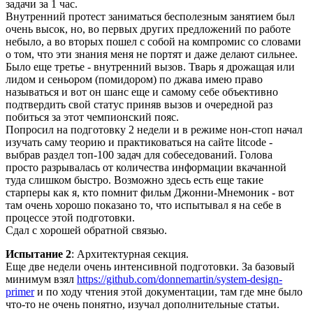
задачи за 1 час.
Внутренний протест заниматься бесполезным занятием был
очень высок, но, во первых других предложений по работе
небыло, а во вторых пошел с собой на компромис со словами
о том, что эти знания меня не портят и даже делают сильнее.
Было еще третье - внутренний вызов. Тварь я дрожащая или
лидом и сеньором (помидором) по джава имею право
называться и вот он шанс еще и самому себе объективно
подтвердить свой статус приняв вызов и очередной раз
побиться за этот чемпионский пояс.
Попросил на подготовку 2 недели и в режиме нон-стоп начал
изучать саму теорию и практиковаться на сайте litcode -
выбрав раздел топ-100 задач для собеседований. Голова
просто разрывалась от количества информации вкачанной
туда слишком быстро. Возможно здесь есть еще такие
старперы как я, кто помнит фильм Джонни-Мнемоник - вот
там очень хорошо показано то, что испытывал я на себе в
процессе этой подготовки.
Сдал с хорошей обратной связью.
Испытание 2
: Архитектурная секция.
Еще две недели очень интенсивной подготовки. За базовый
минимум взял
https://github.com/donnemartin/system-design-
primer
и по ходу чтения этой документации, там где мне было
что-то не очень понятно, изучал дополнительные статьи.