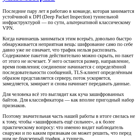
Последние пару лет я работаю в команде, которая занимается
устойчивой к DPI (Deep Packet Inspection) туннельной
инфраструктурой — по сути, альтернативой классическому
VPN.
Когда начинаешь заниматься этим всерьёз, довольно быстро
обнаруживается неприятная вещь: шифрование само по себе
давно уже не означает, что трафик нельзя распознать.
Содержимое пакетов действительно можно скрыть, но пакет
от этого не исчезает. У него остаются размер, направление,
время появления; соединение начинается с определённой
последовательности сообщений, TLS-клиент определённым
образом представляется серверу, поток ускоряется,
замедляется, замирает и снова начинает передавать данные.
Для человека всё это выглядит как куча зашифрованных
байтов. Для классификатора — как вполне пригодный набор
признаков.
Поэтому значительная часть нашей работы в итоге свелась не
к тому, чтобы «зашифровать ещё сильнее», а к более
практическому вопросу: что именно видит наблюдатель
снаружи и по каким признакам он может решить, что перед
ним не браузерный трафик, а туннель.