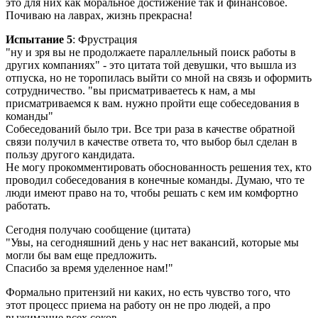
это для них как моральное достижение так и финансовое.
Почиваю на лаврах, жизнь прекрасна!
Испытание 5
: Фрустрация
"ну и зря вы не продолжаете параллельный поиск работы в
других компаниях" - это цитата той девушки, что вышла из
отпуска, но не торопилась выйти со мной на связь и оформить
сотрудничество. "вы присматриваетесь к нам, а мы
присматриваемся к вам. нужно пройти еще собеседования в
команды"
Собеседований было три. Все три раза в качестве обратной
связи получил в качестве ответа то, что выбор был сделан в
пользу другого кандидата.
Не могу прокомментировать обоснованность решения тех, кто
проводил собеседования в конечные команды. Думаю, что те
люди имеют право на то, чтобы решать с кем им комфортно
работать.
Сегодня получаю сообщение (цитата)
"Увы, на сегодняшний день у нас нет вакансий, которые мы
могли бы вам еще предложить.
Спасибо за время уделенное нам!"
Формально притензий ни каких, но есть чувство того, что
этот процесс приема на работу он не про людей, а про
выжимание всех соков.