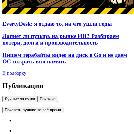
EvertyDesk: я отдаю то, на что ушли годы
Лопнет ли пузырь на рынке ИИ? Разбираем
потери, долги и производительность
Пишем терабайты видео на диск в Go и не даем
ОС сожрать всю память
В подборку
Публикации
Лучшие за сутки
Похожие
Показать лучшие за всё время