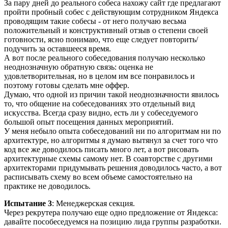
За пару дней до реального собеса нахожу сайт где предлагают
пройти пробный собес с действующим сотрудником Яндекса
проводящим такие собесы - от него получаю весьма
положительный и конструктивный отзыв о степени своей
готовности, ясно понимаю, что еще следует повторить/
подучить за оставшееся время.
А вот после реального собеседования получаю несколько
неоднозначную обратную связь: оценка не
удовлетворительная, но в целом им все понравилось и
поэтому готовы сделать мне оффер.
Думаю, что одной из причин такой неоднозначности явилось
то, что общение на собеседованиях это отдельный вид
искусства. Всегда сразу видно, есть ли у собеседуемого
большой опыт посещения данных мероприятий.
У меня небыло опыта собеседований ни по алгоритмам ни по
архитектуре, но алгоритмы я думаю вытянул за счет того что
код все же доводилось писать много лет, а вот рисовать
архитектурные схемы самому нет. В соавторстве с другими
архитекторами придумывать решения доводилось часто, а вот
расписывать схему во всем объеме самостоятельно на
практике не доводилось.
Испытание 3
: Менеджерская секция.
Через рекрутера получаю еще одно предложение от Яндекса:
давайте пособеседуемся на позицию лида группы разработки.