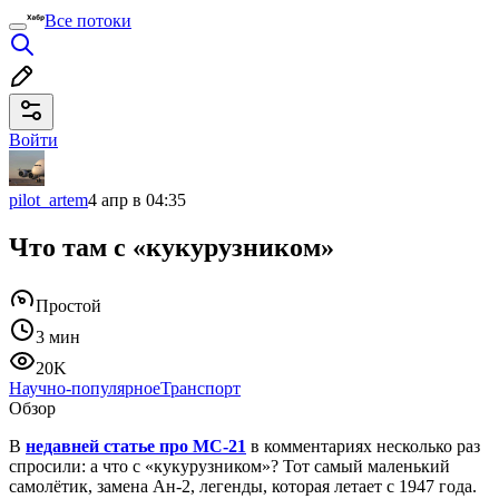
Все потоки
Войти
pilot_artem
4 апр в 04:35
Что там с «кукурузником»
Простой
3 мин
20K
Научно-популярное
Транспорт
Обзор
В
недавней статье про МС-21
в комментариях несколько раз
спросили: а что с «кукурузником»? Тот самый маленький
самолётик, замена Ан-2, легенды, которая летает с 1947 года.