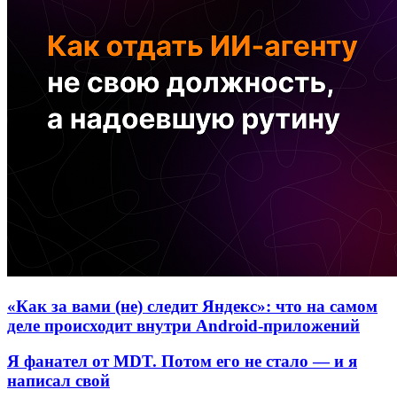
«Как за вами (не) следит Яндекс»: что на самом
деле происходит внутри Android-приложений
Я фанател от MDT. Потом его не стало — и я
написал свой