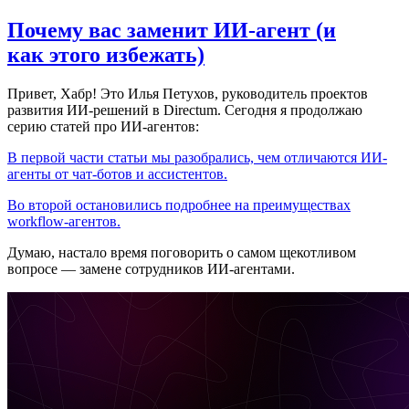
Почему вас заменит ИИ‑агент (и
как этого избежать)
Привет, Хабр! Это Илья Петухов, руководитель проектов
развития ИИ-решений в Directum. Сегодня я продолжаю
серию статей про ИИ-агентов:
В первой части статьи мы разобрались, чем отличаются ИИ-
агенты от чат-ботов и ассистентов.
Во второй остановились подробнее на преимуществах
workflow-агентов.
Думаю, настало время поговорить о самом щекотливом
вопросе — замене сотрудников ИИ-агентами.