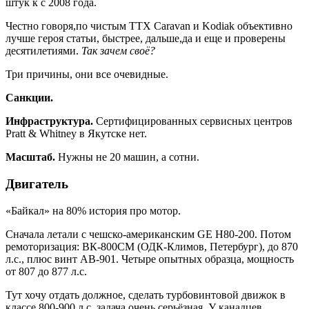
штук к с 2008 года.
Честно говоря,по чистым ТТХ Caravan и Kodiak объективно
лучше героя статьи, быстрее, дальше,да и еще и проверены
десятилетиями.
Так зачем своё?
Три причины, они все очевидные.
Санкции.
Инфраструктура.
Сертифицированных сервисных центров
Pratt & Whitney в Якутске нет.
Масштаб.
Нужны не 20 машин, а сотни.
Двигатель
«Байкал» на 80% история про мотор.
Сначала летали с чешско-американским GE H80-200. Потом
ремоторизация: ВК-800СМ (ОДК-Климов, Петербург), до 870
л.с., плюс винт АВ-901. Четыре опытных образца, мощность
от 807 до 877 л.с.
Тут хочу отдать должное, сделать турбовинтовой движок в
классе 800-900 л.с. задача очень серьёзная. У канадцев