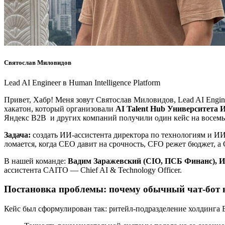
Святослав Миловидов
Lead AI Engineer в Human Intelligence Platform
Привет, Хабр! Меня зовут Святослав Миловидов, Lead AI Engin
хакатон, который организовали
AI Talent Hub Университет
Яндекс B2B и других компаний получили один кейс на восемь
Задача:
создать ИИ-ассистента директора по технологиям и И
ломается, когда CEO давит на срочность, CFO режет бюджет, а 
В нашей команде:
Вадим Заражевский (CIO, ПСБ Финанс), Ив
ассистента CAITO — Chief AI & Technology Officer.
Постановка проблемы: почему обычный чат-бот н
Кейс был сформулирован так: ритейл-подразделение холдинга 