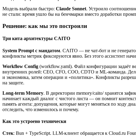
Модель выбрали быстро:
Claude Sonnet
. Устроило соотношени
не стали: время ушло бы на бенчмарки вместо доработки промп
Решение: как мы это построили
Три кита архитектуры CAITO
System Prompt с мандатом
. CAITO — не чат-бот и не генерато
конфликты метрик фиксируются явно. Без этого ассистент начи
Workflow Config
(workflow.yaml). Файл конфигурации задаёт 
внутренних ролей: CEO, CFO, COO, CDTO и ML-команда. Делег
и экономика, затем операции и «политика». Конфликты разреш
на защите.
Long-term Memory
. В директории memory/caito/ хранятся за
начинает каждый диалог с чистого листа — он помнит контекст
память агента: допущения, которые могут меняться по ходу ди
отследить, что изменилось и почему.
Как это устроено технически
Стек
: Bun + TypeScript. LLM-клиент обращается к Cloud.ru Fou