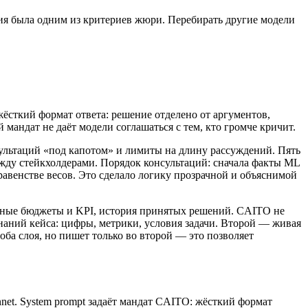
ния была одним из критериев жюри. Перебирать другие модели
жёсткий формат ответа: решение отделено от аргументов,
мандат не даёт модели соглашаться с тем, кто громче кричит.
ультаций «под капотом» и лимиты на длину рассуждений. Пять
ду стейкхолдерами. Порядок консультаций: сначала факты ML
авенстве весов. Это сделало логику прозрачной и объяснимой
ванные бюджеты и KPI, история принятых решений. CAITO не
наний кейса: цифры, метрики, условия задачи. Второй — живая
оба слоя, но пишет только во второй — это позволяет
nnet. System prompt задаёт мандат CAITO: жёсткий формат