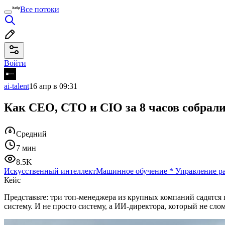
Все потоки
Войти
ai-talent
16 апр в 09:31
Как CEO, CTO и CIO за 8 часов собрал
Средний
7 мин
8.5K
Искусственный интеллект
Машинное обучение
*
Управление р
Кейс
Представьте: три топ-менеджера из крупных компаний садятся п
систему. И не просто систему, а ИИ-директора, который не сл