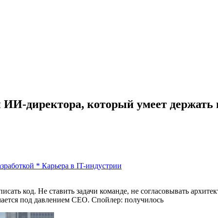
и ИИ-директора, который умеет держать
азработкой
*
Карьера в IT-индустрии
исать код. Не ставить задачи команде, не согласовывать архите
омается под давлением CEO. Спойлер:
получилось