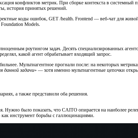
фиксация конфликтов метрик. При сборке контекста в системны
ы, история принятых решений.
орректные коды ошибок, GET /health. Frontend — веб-чат для жи
 Foundation Models.
ценным роутингом задач. Десять специализированных агентов: Fina
пределял, какой агент обрабатывает входящий запрос.
ильнее. Мультиагентное прогнали после: на некоторых метрика
я данной задачи
» — хотя именно мультиагентные цепочки откры
ариях, а также представили оба решения.
. Нужно было показать, что CAITO опирается на наиболее релев
 как инструмент борьбы с галлюцинациями.