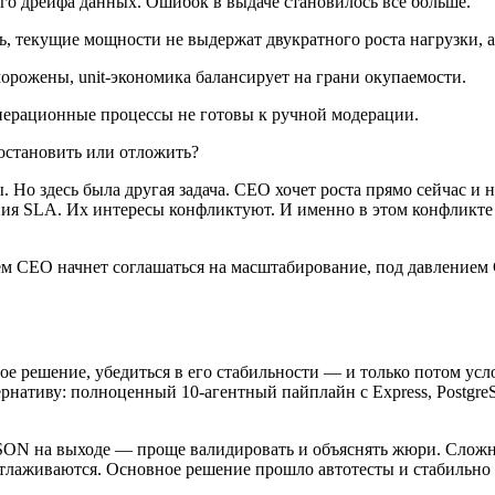
ого дрейфа данных. Ошибок в выдаче становилось всё больше.
ь, текущие мощности не выдержат двукратного роста нагрузки, а
орожены, unit-экономика балансирует на грани окупаемости.
перационные процессы не готовы к ручной модерации.
остановить или отложить?
. Но здесь была другая задача. CEO хочет роста прямо сейчас и
я SLA. Их интересы конфликтуют. И именно в этом конфликте н
м CEO начнет соглашаться на масштабирование, под давлением 
 решение, убедиться в его стабильности — и только потом услож
нативу: полноценный 10-агентный пайплайн с Express, PostgreS
ин JSON на выходе — проще валидировать и объяснять жюри. Слож
отлаживаются. Основное решение прошло автотесты и стабильно