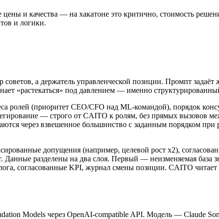
е цены и качества — на хакатоне это критично, стоимость реше
тов и логики.
р советов, а держатель управленческой позиции. Промпт задаёт 
нает «растекаться» под давлением — именно структурированный 
веса ролей (приоритет CEO/CFO над ML-командой), порядок конс
ирование — строго от CAITO к ролям, без прямых вызовов меж
аются через взвешенное большинство с заданным порядком при р
фиксированные допущения (например, целевой рост x2), согласо
. Данные разделены на два слоя. Первый — неизменяемая база з
алога, согласованные KPI, журнал смены позиции. CAITO читает 
ndation Models через OpenAI-compatible API. Модель — Claude So