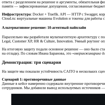
ответа с разделением на решение и аргументы, обязательная 
памяти — зафиксированные допущения, согласованные бюджет
Инфраструктура
: Docker + Traefik. API — HTTP с Swagger, к
Cloud.ru: виртуальные машины Evolution и токены для работы с
Альтернативное решение: 10-агентный пайплайн
Параллельно мы разработали мультиагентную архитектуру с полно
Legal, Customer XP, HR & Culture, Innovation. Умный роутинг о
На итоговую защиту подали основное решение — оно было стаб
на отладку. По словам Ивана Баранова, это «
оверинжиниринг дл
Демонстрация: три сценария
На защите мы показали устойчивость CAITO в нескольких сцен
Сценарий 1: противоречивые данные
Данные в кейсе намеренно содержали внутренние противоречия
сотрудников. Мы добавили вывод используемых источников —