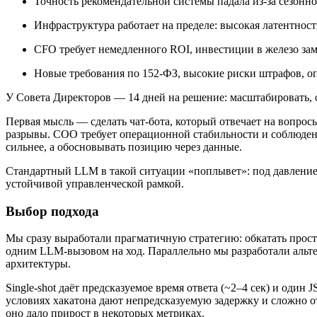
Точность рекомендательной системы падала из-за сезонн
Инфраструктура работает на пределе: высокая латентност
CFO требует немедленного ROI, инвестиции в железо зам
Новые требования по 152-ФЗ, высокие риски штрафов, о
У Совета Директоров — 14 дней на решение: масштабировать, 
Первая мысль — сделать чат-бота, который отвечает на вопросы
разрывы. COO требует операционной стабильности и соблюдени
сильнее, а обосновывать позицию через данные.
Стандартный LLM в такой ситуации «поплывет»: под давление
устойчивой управленческой рамкой.
Выбор подхода
Мы сразу выработали прагматичную стратегию: обкатать простое
одним LLM-вызовом на ход. Параллельно мы разработали альтер
архитектуры.
Single-shot даёт предсказуемое время ответа (~2–4 сек) и од
условиях хакатона дают непредсказуемую задержку и сложно 
оно дало прирост в некоторых метриках.