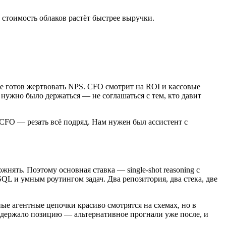
 стоимость облаков растёт быстрее выручки.
 не готов жертвовать NPS. CFO смотрит на ROI и кассовые
ужно было держаться — не соглашаться с тем, кто давит
CFO — резать всё подряд. Нам нужен был ассистент с
нять. Поэтому основная ставка — single-shot reasoning с
QL и умным роутингом задач. Два репозитория, два стека, две
ные агентные цепочки красиво смотрятся на схемах, но в
 держало позицию — альтернативное прогнали уже после, и