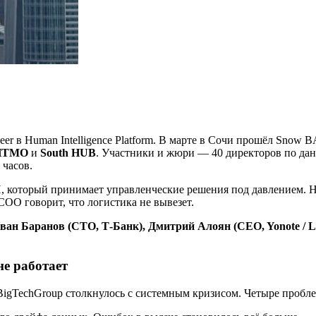
eer в Human Intelligence Platform. В марте в Сочи прошёл Snow
а ИТМО
и
South HUB
. Участники и жюри — 40 директоров по дан
 часов.
И, который принимает управленческие решения под давлением. Н
COO говорит, что логистика не вывезет.
ан Баранов (CTO, Т-Банк), Дмитрий Алоян (CEO, Yonote / 
е работает
BigTechGroup столкнулось с системным кризисом. Четыре пробл