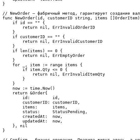
}

// NewOrder — фабричный метод, гарантирует создание вал
func NewOrder(id, customerID string, items []OrderItem)
    if id == "" {

        return nil, ErrInvalidOrderID

    }

    if customerID == "" {

        return nil, ErrInvalidCustomerID

    }

    if len(items) == 0 {

        return nil, ErrEmptyOrder

    }

    for _, item := range items {

        if item.Qty <= 0 {

            return nil, ErrInvalidItemQty

        }

    }

    now := time.Now()

    return &Order{

        id:         id,

        customerID: customerID,

        items:      items,

        status:     StatusPending,

        createdAt:  now,

        updatedAt:  now,

    }, nil

}

// Confirm — бизнес-операция. Правила живут здесь, а не