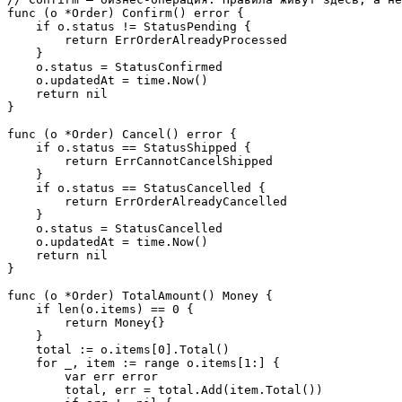
func (o *Order) Confirm() error {

    if o.status != StatusPending {

        return ErrOrderAlreadyProcessed

    }

    o.status = StatusConfirmed

    o.updatedAt = time.Now()

    return nil

}

func (o *Order) Cancel() error {

    if o.status == StatusShipped {

        return ErrCannotCancelShipped

    }

    if o.status == StatusCancelled {

        return ErrOrderAlreadyCancelled

    }

    o.status = StatusCancelled

    o.updatedAt = time.Now()

    return nil

}

func (o *Order) TotalAmount() Money {

    if len(o.items) == 0 {

        return Money{}

    }

    total := o.items[0].Total()

    for _, item := range o.items[1:] {

        var err error

        total, err = total.Add(item.Total())
