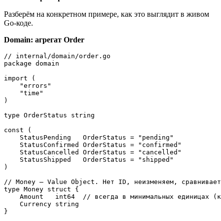
Разберём на конкретном примере, как это выглядит в живом
Go-коде.
Domain: агрегат Order
// internal/domain/order.go

package domain

import (

    "errors"

    "time"

)

type OrderStatus string

const (

    StatusPending   OrderStatus = "pending"

    StatusConfirmed OrderStatus = "confirmed"

    StatusCancelled OrderStatus = "cancelled"

    StatusShipped   OrderStatus = "shipped"

)

// Money — Value Object. Нет ID, неизменяем, сравнивает
type Money struct {

    Amount   int64  // всегда в минимальных единицах (к
    Currency string

}
