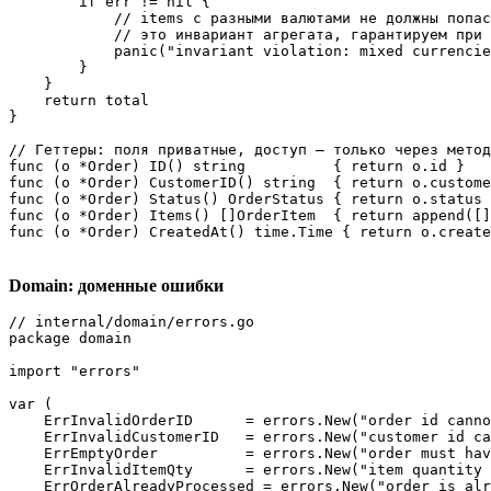
        if err != nil {

            // items с разными валютами не должны попас
            // это инвариант агрегата, гарантируем при 
            panic("invariant violation: mixed currencie
        }

    }

    return total

}

// Геттеры: поля приватные, доступ — только через метод
func (o *Order) ID() string          { return o.id }

func (o *Order) CustomerID() string  { return o.custome
func (o *Order) Status() OrderStatus { return o.status 
func (o *Order) Items() []OrderItem  { return append([]
func (o *Order) CreatedAt() time.Time { return o.create
Domain: доменные ошибки
// internal/domain/errors.go

package domain

import "errors"

var (

    ErrInvalidOrderID      = errors.New("order id canno
    ErrInvalidCustomerID   = errors.New("customer id ca
    ErrEmptyOrder          = errors.New("order must hav
    ErrInvalidItemQty      = errors.New("item quantity 
    ErrOrderAlreadyProcessed = errors.New("order is alr