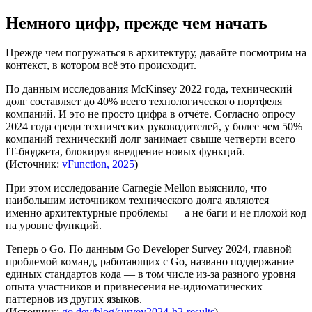
Немного цифр, прежде чем начать
Прежде чем погружаться в архитектуру, давайте посмотрим на
контекст, в котором всё это происходит.
По данным исследования McKinsey 2022 года, технический
долг составляет до 40% всего технологического портфеля
компаний. И это не просто цифра в отчёте. Согласно опросу
2024 года среди технических руководителей, у более чем 50%
компаний технический долг занимает свыше четверти всего
IT-бюджета, блокируя внедрение новых функций.
(Источник:
vFunction, 2025
)
При этом исследование Carnegie Mellon выяснило, что
наибольшим источником технического долга являются
именно архитектурные проблемы — а не баги и не плохой код
на уровне функций.
Теперь о Go. По данным Go Developer Survey 2024, главной
проблемой команд, работающих с Go, названо поддержание
единых стандартов кода — в том числе из-за разного уровня
опыта участников и привнесения не-идиоматических
паттернов из других языков.
(Источник:
go.dev/blog/survey2024-h2-results
)