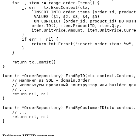
    for _, item := range order.Items() {

        _, err = tx.ExecContext(ctx,

            `INSERT INTO order_items (order_id, product
             VALUES ($1, $2, $3, $4, $5)

             ON CONFLICT (order_id, product_id) DO NOTH
            order.ID(), item.ProductID, item.Qty,

            item.UnitPrice.Amount, item.UnitPrice.Curre
        )

        if err != nil {

            return fmt.Errorf("insert order item: %w", 
        }

    }

    return tx.Commit()

}

func (r *OrderRepository) FindByID(ctx context.Context,
    // маппинг из SQL → domain.Order

    // используем приватный конструктор или builder для
    // ...

    return nil, nil

}

func (r *OrderRepository) FindByCustomerID(ctx context.
    // ...

    return nil, nil

}