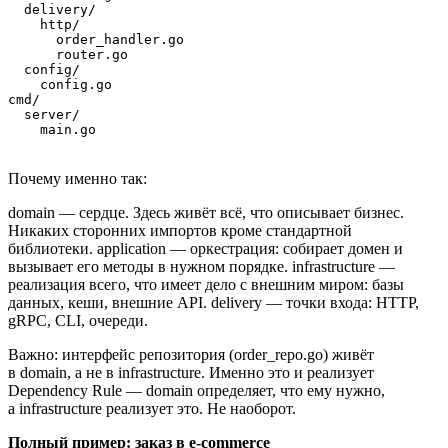
  delivery/

    http/

      order_handler.go

      router.go

  config/

    config.go

cmd/

  server/

    main.go
Почему именно так:
domain — сердце. Здесь живёт всё, что описывает бизнес.
Никаких сторонних импортов кроме стандартной
библиотеки. application — оркестрация: собирает домен и
вызывает его методы в нужном порядке. infrastructure —
реализация всего, что имеет дело с внешним миром: базы
данных, кеши, внешние API. delivery — точки входа: HTTP,
gRPC, CLI, очереди.
Важно: интерфейс репозитория (order_repo.go) живёт
в domain, а не в infrastructure. Именно это и реализует
Dependency Rule — domain определяет, что ему нужно,
а infrastructure реализует это. Не наоборот.
Полный пример: заказ в e-commerce