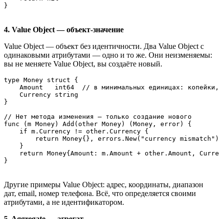
}
4. Value Object — объект-значение
Value Object — объект без идентичности. Два Value Object с
одинаковыми атрибутами — одно и то же. Они неизменяемы:
вы не меняете Value Object, вы создаёте новый.
type Money struct {

    Amount   int64  // в минимальных единицах: копейки,
    Currency string

}

// Нет метода изменения — только создание нового

func (m Money) Add(other Money) (Money, error) {

    if m.Currency != other.Currency {

        return Money{}, errors.New("currency mismatch")

    }

    return Money{Amount: m.Amount + other.Amount, Curre
}
Другие примеры Value Object: адрес, координаты, диапазон
дат, email, номер телефона. Всё, что определяется своими
атрибутами, а не идентификатором.
5. Aggregate — агрегат