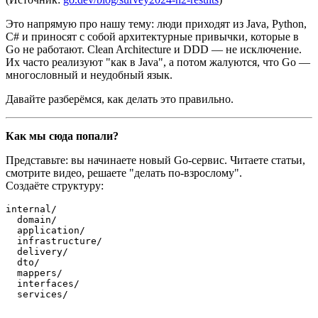
Это напрямую про нашу тему: люди приходят из Java, Python,
C# и приносят с собой архитектурные привычки, которые в
Go не работают. Clean Architecture и DDD — не исключение.
Их часто реализуют "как в Java", а потом жалуются, что Go —
многословный и неудобный язык.
Давайте разберёмся, как делать это правильно.
Как мы сюда попали?
Представьте: вы начинаете новый Go-сервис. Читаете статьи,
смотрите видео, решаете "делать по-взрослому".
Создаёте структуру:
internal/

  domain/

  application/

  infrastructure/

  delivery/

  dto/

  mappers/

  interfaces/

  services/