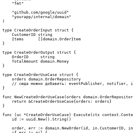
    "fmt"

    "github.com/google/uuid"

    "yourapp/internal/domain"

)

type CreateOrderInput struct {

    CustomerID string

    Items      []domain.OrderItem

}

type CreateOrderOutput struct {

    OrderID     string

    TotalAmount domain.Money

}

type CreateOrderUseCase struct {

    orders domain.OrderRepository

    // сюда можно добавить: eventPublisher, notifier, i
}

func NewCreateOrderUseCase(orders domain.OrderRepositor
    return &CreateOrderUseCase{orders: orders}

}

func (uc *CreateOrderUseCase) Execute(ctx context.Conte
    id := uuid.New().String()

    order, err := domain.NewOrder(id, in.CustomerID, in
    if err != nil {
