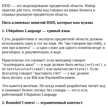
DDD — это моделирование предметной области. Набор
практик для того, чтобы код говорил на языке бизнеса и
отражал реальную предметную область.
Пять ключевых понятий DDD, которые вам нужны
1. Ubiquitous Language — единый язык
Суть: разработчики и эксперты предметной области должны
использовать один и тот же язык. Не "мы говорим про entity, а
они про клиента" — а одно слово для одного понятия везде: в
разговорах, в документации, в коде.
Практически это означает: если менеджер говорит
"подтвердить заказ" — в коде должен быть метод
, а
Confirm()
не
или
. Если
SetStatusConfirmed()
UpdateOrderState()
бухгалтер говорит "выставить счёт" — у вас должен
быть Invoice, а не Bill или PaymentDocument.
Это кажется мелочью. Но когда новый разработчик читает код
и понимает бизнес-логику без словаря — это и есть
работающий Ubiquitous Language
2. Bounded Context — ограниченный контекст