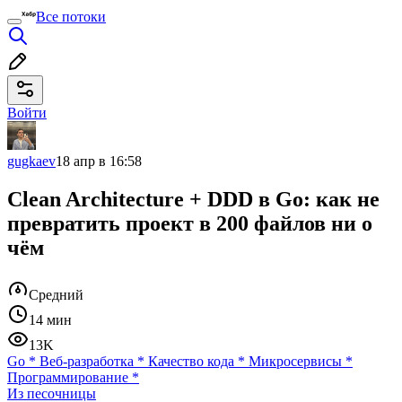
Все потоки
Войти
gugkaev
18 апр в 16:58
Clean Architecture + DDD в Go: как не
превратить проект в 200 файлов ни о
чём
Средний
14 мин
13K
Go
*
Веб-разработка
*
Качество кода
*
Микросервисы
*
Программирование
*
Из песочницы