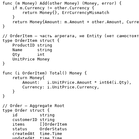
func (m Money) Add(other Money) (Money, error) {

    if m.Currency != other.Currency {

        return Money{}, ErrCurrencyMismatch

    }

    return Money{Amount: m.Amount + other.Amount, Curre
}

// OrderItem — часть агрегата, не Entity (нет самостоят
type OrderItem struct {

    ProductID string

    Name      string

    Qty       int

    UnitPrice Money

}

func (i OrderItem) Total() Money {

    return Money{

        Amount:   i.UnitPrice.Amount * int64(i.Qty),

        Currency: i.UnitPrice.Currency,

    }

}

// Order — Aggregate Root

type Order struct {

    id         string

    customerID string

    items      []OrderItem

    status     OrderStatus

    createdAt  time.Time

    updatedAt  time.Time
