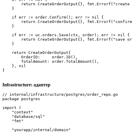
        return CreateOrderOutput{}, fmt.Errorf("create 
    }

    if err := order.Confirm(); err != nil {

        return CreateOrderOutput{}, fmt.Errorf("confirm
    }

    if err := uc.orders.Save(ctx, order); err != nil {

        return CreateOrderOutput{}, fmt.Errorf("save or
    }

    return CreateOrderOutput{

        OrderID:     order.ID(),

        TotalAmount: order.TotalAmount(),

    }, nil

}
Infrastructure: адаптер
// internal/infrastructure/postgres/order_repo.go

package postgres

import (

    "context"

    "database/sql"

    "fmt"

    "yourapp/internal/domain"
