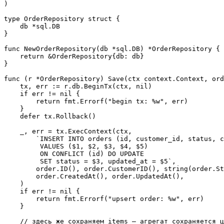
)

type OrderRepository struct {

    db *sql.DB

}

func NewOrderRepository(db *sql.DB) *OrderRepository {

    return &OrderRepository{db: db}

}

func (r *OrderRepository) Save(ctx context.Context, ord
    tx, err := r.db.BeginTx(ctx, nil)

    if err != nil {

        return fmt.Errorf("begin tx: %w", err)

    }

    defer tx.Rollback()

    _, err = tx.ExecContext(ctx,

        `INSERT INTO orders (id, customer_id, status, c
         VALUES ($1, $2, $3, $4, $5)

         ON CONFLICT (id) DO UPDATE

         SET status = $3, updated_at = $5`,

        order.ID(), order.CustomerID(), string(order.St
        order.CreatedAt(), order.UpdatedAt(),

    )

    if err != nil {

        return fmt.Errorf("upsert order: %w", err)

    }

    // здесь же сохраняем items — агрегат сохраняется ц