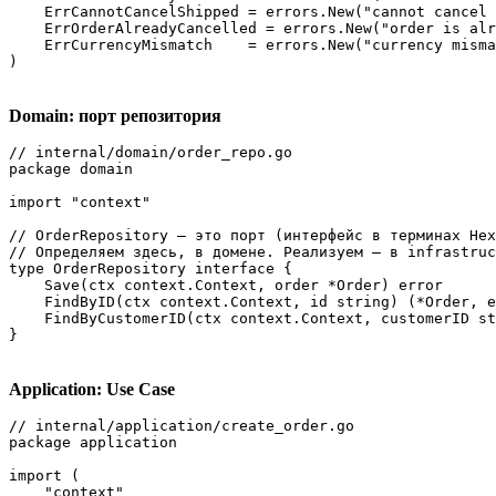
    ErrCannotCancelShipped = errors.New("cannot cancel 
    ErrOrderAlreadyCancelled = errors.New("order is alr
    ErrCurrencyMismatch    = errors.New("currency misma
)
Domain: порт репозитория
// internal/domain/order_repo.go

package domain

import "context"

// OrderRepository — это порт (интерфейс в терминах Hex
// Определяем здесь, в домене. Реализуем — в infrastruc
type OrderRepository interface {

    Save(ctx context.Context, order *Order) error

    FindByID(ctx context.Context, id string) (*Order, e
    FindByCustomerID(ctx context.Context, customerID st
}
Application: Use Case
// internal/application/create_order.go

package application

import (

    "context"
