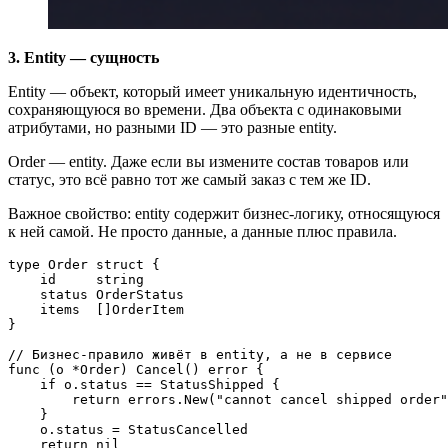
3. Entity — сущность
Entity — объект, который имеет уникальную идентичность,
сохраняющуюся во времени. Два объекта с одинаковыми
атрибутами, но разными ID — это разные entity.
Order — entity. Даже если вы измените состав товаров или
статус, это всё равно тот же самый заказ с тем же ID.
Важное свойство: entity содержит бизнес-логику, относящуюся
к ней самой. Не просто данные, а данные плюс правила.
type Order struct {

    id     string

    status OrderStatus

    items  []OrderItem

}

// Бизнес-правило живёт в entity, а не в сервисе

func (o *Order) Cancel() error {

    if o.status == StatusShipped {

        return errors.New("cannot cancel shipped order"
    }

    o.status = StatusCancelled

    return nil
