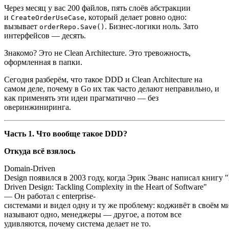
Через месяц у вас 200 файлов, пять слоёв абстракции
и
, который делает ровно одно:
CreateOrderUseCase
вызывает
. Бизнес-логики ноль. Зато
orderRepo.Save()
интерфейсов — десять.
Знакомо? Это не Clean Architecture. Это тревожность,
оформленная в папки.
Сегодня разберём, что такое DDD и Clean Architecture на
самом деле, почему в Go их так часто делают неправильно, и
как применять эти идеи прагматично — без
оверинжиниринга.
Часть 1. Что вообще такое DDD?
Откуда всё взялось
Domain-Driven
Design появился в 2003 году, когда Эрик Эванс написал книгу 
Driven Design: Tackling Complexity in the Heart of Software"
— Он работал с enterprise-
системами и видел одну и ту же проблему: кодживёт в своём ми
называют одно, менеджеры — другое, а потом все
удивляются, почему система делает не то.