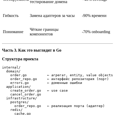
тестирование домена
Гибкость
Замена адаптеров за часы
-90% времени
Чёткие границы
Понимание
-70% onboarding
компонентов
Часть 3. Как это выглядит в Go
Структура проекта
internal/

  domain/

    order.go          ← агрегат, entity, value objects

    order_repo.go     ← интерфейс репозитория (порт)

    errors.go         ← доменные ошибки

  application/

    create_order.go   ← use case

    cancel_order.go

  infrastructure/

    postgres/

      order_repo.go   ← реализация порта (адаптер)

    redis/

      cache.go
