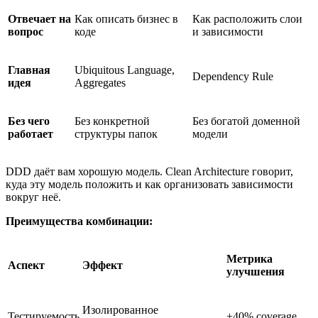
Отвечает на
Как описать бизнес в
Как расположить слои
вопрос
коде
и зависимости
Главная
Ubiquitous Language,
Dependency Rule
идея
Aggregates
Без чего
Без конкретной
Без богатой доменной
работает
структуры папок
модели
DDD даёт вам хорошую модель. Clean Architecture говорит,
куда эту модель положить и как организовать зависимости
вокруг неё.
Преимущества комбинации:
Метрика
Аспект
Эффект
улучшения
Изолированное
Тестируемость
+40% coverage