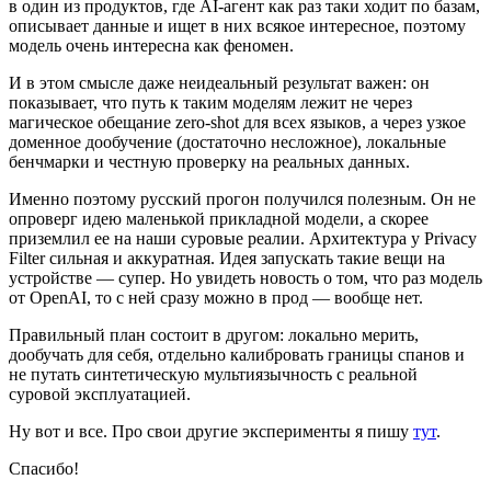
в один из продуктов, где AI-агент как раз таки ходит по базам,
описывает данные и ищет в них всякое интересное, поэтому
модель очень интересна как феномен.
И в этом смысле даже неидеальный результат важен: он
показывает, что путь к таким моделям лежит не через
магическое обещание zero-shot для всех языков, а через узкое
доменное дообучение (достаточно несложное), локальные
бенчмарки и честную проверку на реальных данных.
Именно поэтому русский прогон получился полезным. Он не
опроверг идею маленькой прикладной модели, а скорее
приземлил ее на наши суровые реалии. Архитектура у Privacy
Filter сильная и аккуратная. Идея запускать такие вещи на
устройстве — супер. Но увидеть новость о том, что раз модель
от OpenAI, то с ней сразу можно в прод — вообще нет.
Правильный план состоит в другом: локально мерить,
дообучать для себя, отдельно калибровать границы спанов и
не путать синтетическую мультиязычность с реальной
суровой эксплуатацией.
Ну вот и все. Про
свои
другие эксперименты я пишу
тут
.
Спасибо!