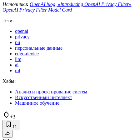
Источники
:
OpenAI blog, «Introducing OpenAI Privacy Filter»
,
OpenAI Privacy Filter Model Card
Теги:
openai
privacy
pii
персональные данные
edge-device
llm
ai
ml
Хабы:
Анализ и проектирование систем
Искусственный интеллект
Машинное обучение
+3
11