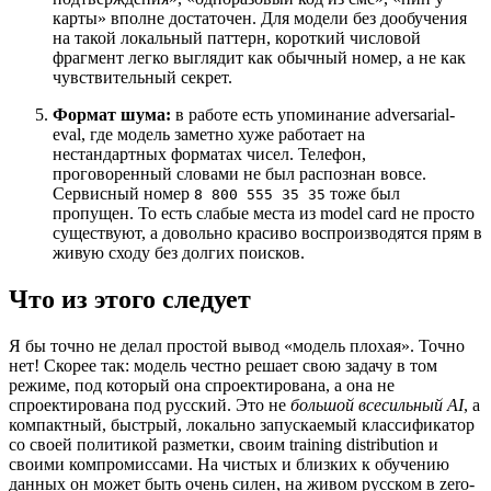
карты» вполне достаточен. Для модели без дообучения
на такой локальный паттерн, короткий числовой
фрагмент легко выглядит как обычный номер, а не как
чувствительный секрет.
Формат шума:
в работе есть упоминание adversarial-
eval, где модель заметно хуже работает на
нестандартных форматах чисел. Телефон,
проговоренный словами не был распознан вовсе.
Сервисный номер
тоже был
8 800 555 35 35
пропущен. То есть слабые места из model card не просто
существуют, а довольно красиво воспроизводятся прям в
живую сходу без долгих поисков.
Что из этого следует
Я бы точно не делал простой вывод «модель плохая». Точно
нет! Скорее так: модель честно решает свою задачу в том
режиме, под который она спроектирована, а она не
спроектирована под русский. Это не
большой всесильный AI
, а
компактный, быстрый, локально запускаемый классификатор
со своей политикой разметки, своим training distribution и
своими компромиссами. На чистых и близких к обучению
данных он может быть очень силен, на живом русском в zero-