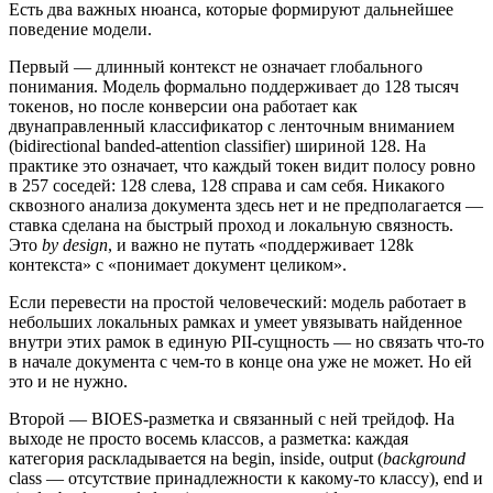
Есть два важных нюанса, которые формируют дальнейшее
поведение модели.
Первый — длинный контекст не означает глобального
понимания. Модель формально поддерживает до 128 тысяч
токенов, но после конверсии она работает как
двунаправленный классификатор с ленточным вниманием
(bidirectional banded-attention classifier) шириной 128. На
практике это означает, что каждый токен видит полосу ровно
в 257 соседей: 128 слева, 128 справа и сам себя. Никакого
сквозного анализа документа здесь нет и не предполагается —
ставка сделана на быстрый проход и локальную связность.
Это
by design
, и важно не путать «поддерживает 128k
контекста» с «понимает документ целиком».
Если перевести на простой человеческий: модель работает в
небольших локальных рамках и умеет увязывать найденное
внутри этих рамок в единую PII-сущность — но связать что-то
в начале документа с чем-то в конце она уже не может. Но ей
это и не нужно.
Второй — BIOES-разметка и связанный с ней трейдоф. На
выходе не просто восемь классов, а разметка: каждая
категория раскладывается на begin, inside, output (
background
class — отсутствие принадлежности к какому-то классу), end и