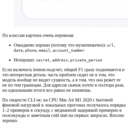
По классам картина очень неровная:
Ожидаемо хорошо (потому что мультиязычно):
,
url
,
,
,
date
phone
email
account_number
Нехорошо:
,
,
secret
address
private_person
Если включить lenient-подсчет, общий F1 сразу поднимается и
это интересная деталь: часть проблем сидит не в том, что
модель вообще не видит сущность, а в том, что она режет ее
не по тем границам. Для адресов скачок почти в полтора раза,
но идеальными итоги все равно не назовешь.
По скорости CLI ок: на CPU Mac Air M1 2020 с бытовой
фоновой нагрузкой в локальных прогонах получалось порядка
1–2 примеров в секунду, с медианной задержкой примерно в
полсекунды и заметным cold start на первых запросах. Вполне
хорошо.