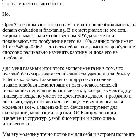
shot начинает сильно сбоить.
Но.
OpenAI не скрывает этого и сама пишет про необходимость in-
domain evaluation и fine-tuning. В их материалах на это есть
жирный намек: на их собственном SPY-датасете они
показывают, что дообучение всего на 10% данных поднимает
F1 с 0.545 до 0.962 — то есть небольшое доменное дообучение
способно радикально изменить картину. Я пока его не
пробовал.
Для меня главный итог этого эксперимента не в том, что
русский бенчмарк оказался не слишком удачным для Privacy
Filter из коробки. Главный итог в другом: это очень
правдоподобная демонстрация нового класса моделей:
небольшие специализированные сетки, которые умеют одну
нишевую вещь, но умеют ее достаточно дешево, прозрачно и
локально, будут появляться все чаще. Не «универсальная
модель на все», а маленький on-device инструмент для
фильтрации, модерации, оценки, OCR-нормализации,
извлечения структур, узкой биометрии и всего очень
интересного.
Мы эту модельку точно потюним для себя и встроим погонять