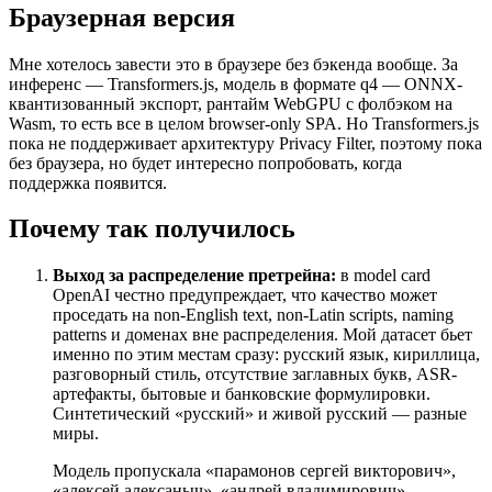
Браузерная версия
Мне хотелось завести это в браузере без бэкенда вообще. За
инференс — Transformers.js, модель в формате q4 — ONNX-
квантизованный экспорт, рантайм WebGPU с фолбэком на
Wasm, то есть все в целом browser-only SPA. Но Transformers.js
пока не поддерживает архитектуру Privacy Filter, поэтому пока
без браузера, но будет интересно попробовать, когда
поддержка появится.
Почему так получилось
Выход за распределение претрейна:
в model card
OpenAI честно предупреждает, что качество может
проседать на non-English text, non-Latin scripts, naming
patterns и доменах вне распределения. Мой датасет бьет
именно по этим местам сразу: русский язык, кириллица,
разговорный стиль, отсутствие заглавных букв, ASR-
артефакты, бытовые и банковские формулировки.
Синтетический «русский» и живой русский — разные
миры.
Модель пропускала «парамонов сергей викторович»,
«алексей алексаныч», «андрей владимирович»,