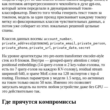
как потомок авторегрессионного чекпойнта в духе gpt-oss,
который затем переделали в двунаправленный токен-
классификатор. Вместо того чтобы генерить текст токен за
токеном, модель за один проход присваивает каждому токену
метку из фиксированных классов чувствительных данных, а
потом уже собирает из этих локальных решений цельные
спаны.
Классов данных восемь:
,
account_number
(целиком),
,
,
private_address
private_email
private_person
,
,
,
private_phone
private_url
private_date
secret
На уровне архитектуры это pre-norm transformer encoder-style
стек из 8 блоков. Внутри — grouped-query attention с rotary
positional embeddings (14 query-голов и 2 key-value-головы, то
есть по 7 query-голов на каждую KV-голову), residual stream
шириной 640, и sparse MoE-слои на 128 экспертов с top-4
routing. Полных параметров у модели 1.5 млрд, но активных
на токен только около 50 млн. Именно это позволяет
запускать модель на почти любом устройстве даже без GPU —
это действительно так.
Где прячутся компромиссы