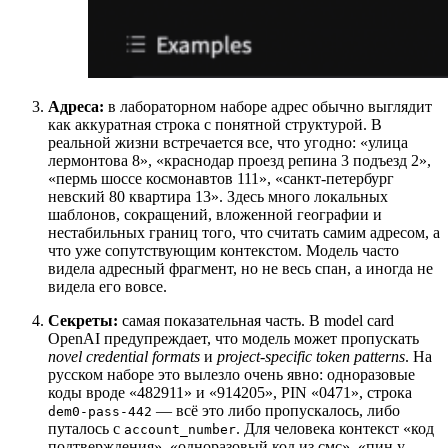
Адреса:
в лабораторном наборе адрес обычно выглядит
как аккуратная строка с понятной структурой. В
реальной жизни встречается все, что угодно: «улица
лермонтова 8», «краснодар проезд репина 3 подъезд 2»,
«пермь шоссе космонавтов 111», «санкт-петербург
невский 80 квартира 13». Здесь много локальных
шаблонов, сокращений, вложенной географии и
нестабильных границ того, что считать самим адресом, а
что уже сопутствующим контекстом. Модель часто
видела адресный фрагмент, но не весь спан, а иногда не
видела его вовсе.
Секреты:
самая показательная часть. В model card
OpenAI предупреждает, что модель может пропускать
novel credential formats
и
project-specific token patterns
. На
русском наборе это вылезло очень явно: одноразовые
коды вроде «482911» и «914205», PIN «0471», строка
— всё это либо пропускалось, либо
dem0-pass-442
путалось с
. Для человека контекст «код
account_number
подтверждения», «одноразовый код из смс», «пин у