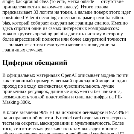
single, background class (то есть, метка outside — отсутствие
принадлежности к какому-то классу). Итого голова
предсказывает 33 логита на токен, а дальше поверх этого идет
constrained Viterbi decoding с шестью параметрами transition-
bias, который собирает аккуратные границы спанов. Именно
здесь спрятан один из самых интересных компромиссов:
можно крутить operating point и двигать систему в сторону
более агрессивной полноты или более аккуратной точности
— но вместе с этим неминуемо меняется поведение на
граничных случаях.
Циферки обещаний
В официальных материалах OpenAI описывает модель почти
как эталонный пример маленькой прикладной модели: один
проход по входу, контекстная чувствительность лучше
привычных регулярок, длинные документы без чанкинга,
возможность тонкой подстройки и сильные цифры на PII-
Masking-300k.
В блоге заявлены 96% F1 на исходном бенчмарке и 97.43% F1
на исправленной версии. В model card отдельно есть стресс-
тесты на секреты, маскировании и мультиязычность. Более
того, синтетическая русская часть там выглядит вполне
обнадеживающе: для русского в multilingual synthetic eval F1