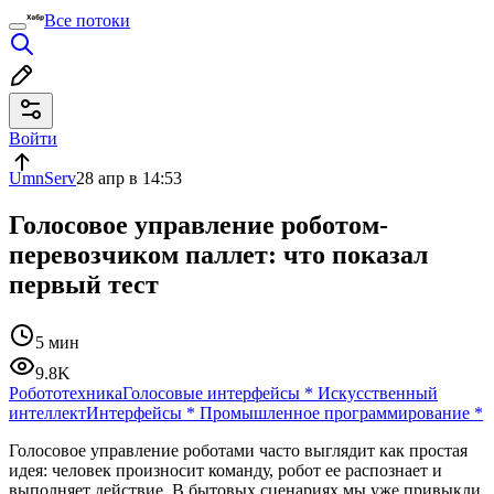
Все потоки
Войти
UmnServ
28 апр в 14:53
Голосовое управление роботом-
перевозчиком паллет: что показал
первый тест
5 мин
9.8K
Робототехника
Голосовые интерфейсы
*
Искусственный
интеллект
Интерфейсы
*
Промышленное программирование
*
Голосовое управление роботами часто выглядит как простая
идея: человек произносит команду, робот ее распознает и
выполняет действие. В бытовых сценариях мы уже привыкли