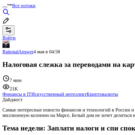
Все потоки
Войти
RationalAnswer
4 мая в 04:58
Налоговая слежка за переводами на кар
7 мин
21K
Финансы в IT
Искусственный интеллект
Криптовалюты
Дайджест
Самые интересные новости финансов и технологий в России и
миллионную колонию на Марсе, Белый дом не хочет делиться но
Тема недели: Заплати налоги и спи спо