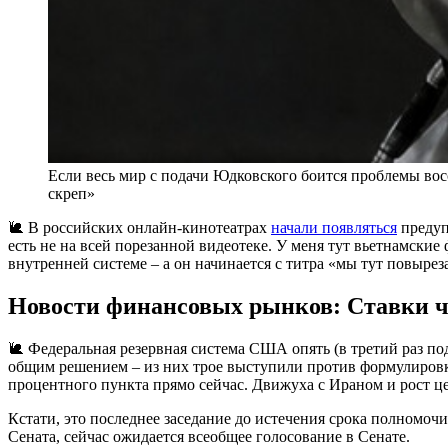
Если весь мир с подачи Юдковского боится проблемы вос
скреп»
🐌 В российских онлайн-кинотеатрах
начали появляться
предуп
есть не на всей порезанной видеотеке. У меня тут вьетнамски
внутренней системе – а он начинается с титра «мы тут повыре
Новости финансовых рынков: Ставки ч
🐌 Федеральная резервная система США опять (в третий раз по
общим решением – из них трое выступили против формулировки 
процентного пункта прямо сейчас. Движуха с Ираном и рост це
Кстати, это последнее заседание до истечения срока полномо
Сената, сейчас ожидается всеобщее голосование в Сенате.