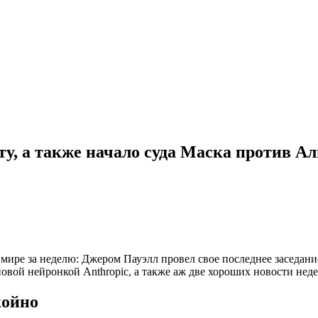
ту, а также начало суда Маска против А
 мире за неделю: Джером Пауэлл провел свое последнее заседа
вой нейронкой Anthropic, а также аж две хороших новости неде
койно