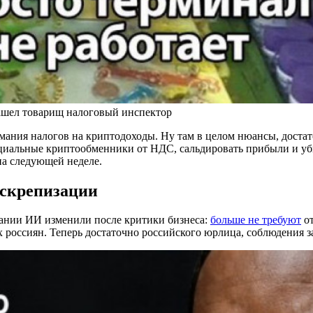
зашел товарищ налоговый инспектор
ания налогов на криптодоходы. Ну там в целом нюансы, достат
циальные криптообменники от НДС, сальдировать прибыли и уб
на следующей неделе.
 скрепизации
вании ИИ изменили после критики бизнеса:
больше не требуют
от
их россиян. Теперь достаточно российского юрлица, соблюдения