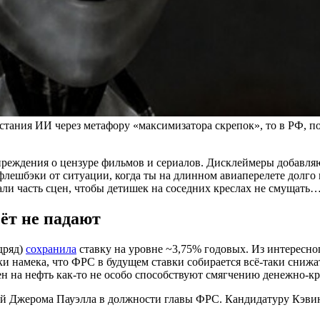
стания ИИ через метафору «максимизатора скрепок», то в РФ, п
реждения о цензуре фильмов и сериалов. Дисклеймеры добавляю
е флешбэки от ситуации, когда ты на длинном авиаперелете долг
зали часть сцен, чтобы детишек на соседних креслах не смущать
ёт не падают
дряд)
сохранила
ставку на уровне ~3,75% годовых. Из интересног
намека, что ФРС в будущем ставки собирается всё-таки снижать
н на нефть как-то не особо способствуют смягчению денежно-кр
чий Джерома Пауэлла в должности главы ФРС. Кандидатуру Кэви