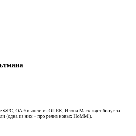
льтмана
ние ФРС, ОАЭ вышли из ОПЕК, Илона Маск ждет бонус за
ли (одна из них – про релиз новых HoMM!).