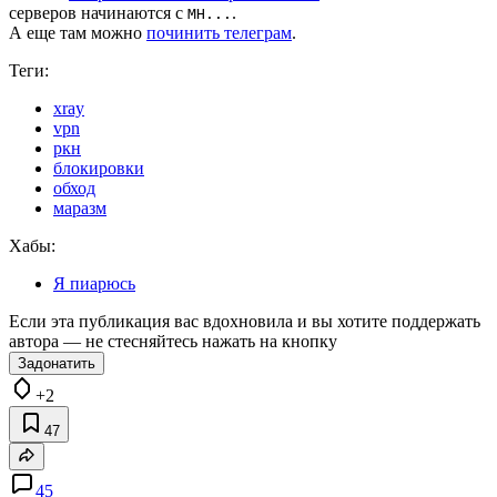
серверов начинаются с
.
MH...
А еще там можно
починить телеграм
.
Теги:
xray
vpn
ркн
блокировки
обход
маразм
Хабы:
Я пиарюсь
Если эта публикация вас вдохновила и вы хотите поддержать
автора — не стесняйтесь нажать на кнопку
Задонатить
+2
47
45