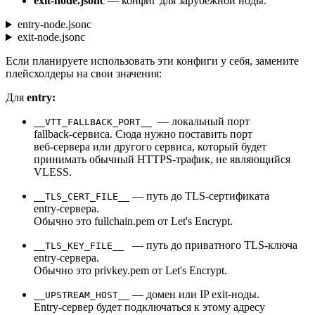
exit‑node.jsonc
— конфиг для зарубежной ноды.
entry-node.jsonc
exit-node.jsonc
Если планируете использовать эти конфиги у себя, замените
плейсхолдеры на свои значения:
Для
entry:
— локальный порт
__VTT_FALLBACK_PORT__
fallback‑сервиса. Сюда нужно поставить порт
веб‑сервера или другого сервиса, который будет
принимать обычный HTTPS‑трафик, не являющийся
VLESS.
— путь до TLS‑сертификата
__TLS_CERT_FILE__
entry‑сервера.
Обычно это fullchain.pem от Let's Encrypt.
— путь до приватного TLS‑ключа
__TLS_KEY_FILE__
entry‑сервера.
Обычно это privkey.pem от Let's Encrypt.
— домен или IP exit‑ноды.
__UPSTREAM_HOST__
Entry‑сервер будет подключаться к этому адресу