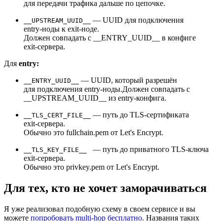
для передачи трафика дальше по цепочке.
— UUID для подключения
__UPSTREAM_UUID__
entry‑ноды к exit‑ноде.
Должен совпадать с __ENTRY_UUID__ в конфиге
exit‑сервера.
Для
entry:
— UUID, который разрешён
__ENTRY_UUID__
для подключения entry‑ноды.Должен совпадать с
__UPSTREAM_UUID__ из entry‑конфига.
— путь до TLS‑сертификата
__TLS_CERT_FILE__
exit‑сервера.
Обычно это fullchain.pem от Let's Encrypt.
— путь до приватного TLS‑ключа
__TLS_KEY_FILE__
exit‑сервера.
Обычно это privkey.pem от Let's Encrypt.
Для тех, кто не хочет заморачиваться
Я уже реализовал подобную схему в своем сервисе и вы
можете
попробовать multi‑hop бесплатно
. Названия таких