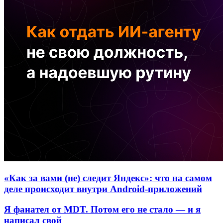
«Как за вами (не) следит Яндекс»: что на самом
деле происходит внутри Android-приложений
Я фанател от MDT. Потом его не стало — и я
написал свой