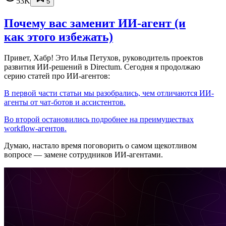
53K
5
Почему вас заменит ИИ‑агент (и
как этого избежать)
Привет, Хабр! Это Илья Петухов, руководитель проектов
развития ИИ-решений в Directum. Сегодня я продолжаю
серию статей про ИИ-агентов:
В первой части статьи мы разобрались, чем отличаются ИИ-
агенты от чат-ботов и ассистентов.
Во второй остановились подробнее на преимуществах
workflow-агентов.
Думаю, настало время поговорить о самом щекотливом
вопросе — замене сотрудников ИИ-агентами.