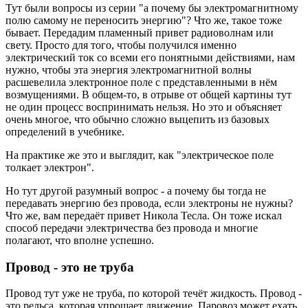
Тут были вопросы из серии "а почему бы электромагнитному
полю самому не переносить энергию"? Что же, такое тоже
бывает. Передадим пламенный привет радиоволнам или
свету. Просто для того, чтобы получился именно
электрический ток со всеми его понятными действиями, нам
нужно, чтобы эта энергия электромагнитной волны
расшевелила электронное поле с представленными в нём
возмущениями. В общем-то, в отрыве от общей картины тут
не один процесс воспринимать нельзя. Но это и объясняет
очень многое, что обычно сложно выцепить из базовых
определений в учебнике.
На практике же это и выглядит, как "электрическое поле
толкает электрон".
Но тут другой разумный вопрос - а почему бы тогда не
передавать энергию без провода, если электроны не нужны?
Что же, вам передаёт привет Никола Тесла. Он тоже искал
способ передачи электричества без провода и многие
полагают, что вполне успешно.
Провод - это не труба
Провод тут уже не труба, по которой течёт жидкость. Провод -
это рельса, которая упрощает движение. Паровоз может ехать