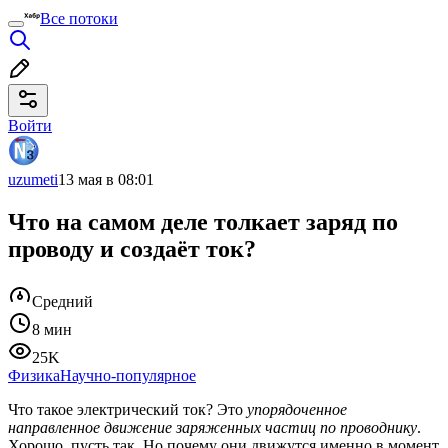
Все потоки
Войти
uzumeti
13 мая в 08:01
Что на самом деле толкает заряд по
проводу и создаёт ток?
Средний
8 мин
25K
Физика
Научно-популярное
Что такое электрический ток? Это
упорядоченное
направленное движение заряженных частиц по проводнику
.
Хорошо, пусть так. Но почему они движутся именно в момент