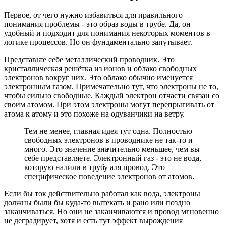
Первое, от чего нужно избавиться для правильного
понимания проблемы - это образ воды в трубе. Да, он
удобный и подходит для понимания некоторых моментов в
логике процессов. Но он фундаментально запутывает.
Представьте себе металлический проводник. Это
кристаллическая решётка из ионов и облако свободных
электронов вокруг них. Это облако обычно именуется
электронным газом. Примечательно тут, что электроны не то,
чтобы сильно свободные. Каждый электрон отчасти связан со
своим атомом. При этом электроны могут перепрыгивать от
атома к атому и это похоже на одуванчики на ветру.
Тем не менее, главная идея тут одна. Полностью
свободных электронов в проводнике не так-то и
много. Это значение значительно меньшее, чем вы
себе представляете. Электронный газ - это не вода,
которую налили в трубу аля провод. Это
специфическое поведение электронов от атомов.
Если бы ток действительно работал как вода, электроны
должны были бы куда-то вытекать и рано или поздно
заканчиваться. Но они не заканчиваются и провод мгновенно
не деградирует, хотя и есть тут эффект вырождения