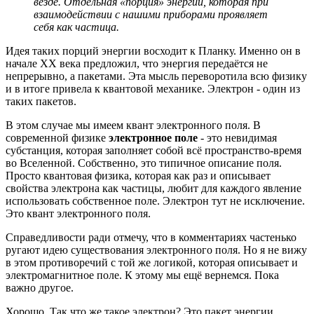
везде. Отдельная «порция» энергии, которая при
взаимодействии с нашими приборами проявляет
себя как частица.
Идея таких порций энергии восходит к Планку. Именно он в
начале XX века предложил, что энергия передаётся не
непрерывно, а пакетами. Эта мысль переворотила всю физику
и в итоге привела к квантовой механике. Электрон - один из
таких пакетов.
В этом случае мы имеем квант электронного поля. В
современной физике
электронное поле
- это невидимая
субстанция, которая заполняет собой всё пространство-время
во Вселенной. Собственно, это типичное описание поля.
Просто квантовая физика, которая как раз и описывает
свойства электрона как частицы, любит для каждого явление
использовать собственное поле. Электрон тут не исключение.
Это квант электронного поля.
Справедливости ради отмечу, что в комментариях частенько
ругают идею существования электронного поля. Но я не вижу
в этом противоречий с той же логикой, которая описывает и
электромагнитное поле. К этому мы ещё вернемся. Пока
важно другое.
Хорошо. Так что же такое электрон? Это пакет энергии,