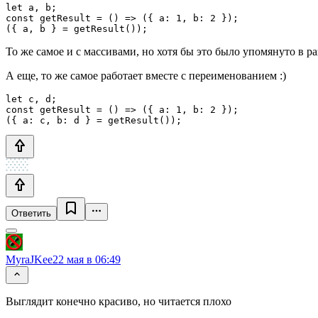
let a, b;

const getResult = () => ({ a: 1, b: 2 });

({ a, b } = getResult());
То же самое и с массивами, но хотя бы это было упомянуто в р
А еще, то же самое работает вместе с переименованием :)
let c, d;

const getResult = () => ({ a: 1, b: 2 });

({ a: c, b: d } = getResult());
Ответить
MyraJKee
22 мая в 06:49
Выглядит конечно красиво, но читается плохо