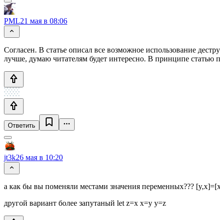
PML
21 мая в 08:06
Согласен. В статье описал все возможное использование дест
лучше, думаю читателям будет интересно. В принципе статью п
Ответить
jt3k
26 мая в 10:20
а как бы вы поменяли местами значения переменных??? [y,x]=[x
другой вариант более запутаный let z=x x=y y=z