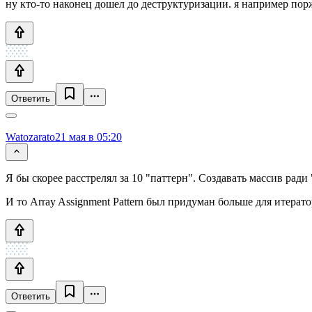
ну кто-то наконец дошел до деструктуризации. я например порж
Ответить
Watozarato
21 мая в 05:20
Я бы скорее расстрелял за 10 "паттерн". Создавать массив ради
И то Array Assignment Pattern был придуман больше для итератор
Ответить