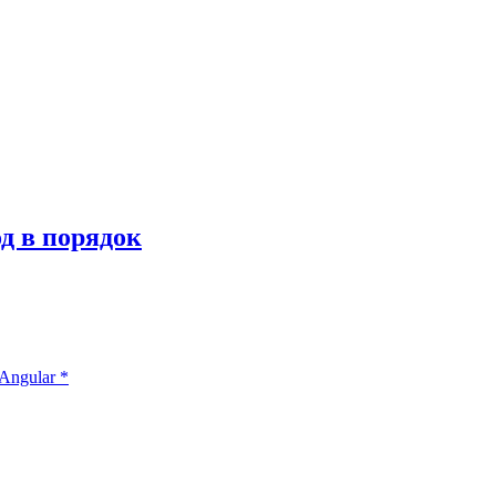
од в порядок
Angular
*