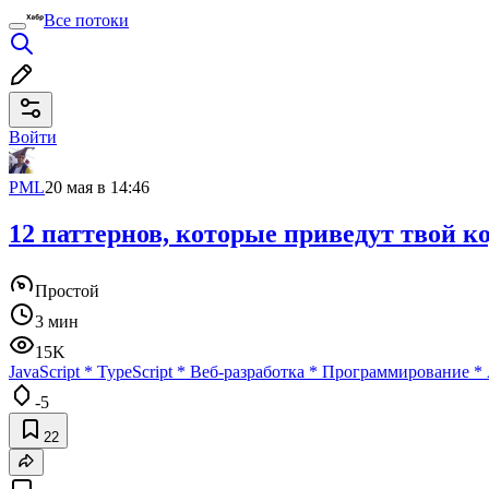
Все потоки
Войти
PML
20 мая в 14:46
12 паттернов, которые приведут твой к
Простой
3 мин
15K
JavaScript
*
TypeScript
*
Веб-разработка
*
Программирование
*
-5
22