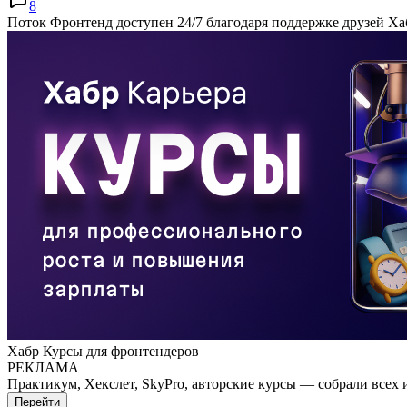
8
Поток Фронтенд доступен 24/7 благодаря поддержке друзей Ха
Хабр Курсы для фронтендеров
РЕКЛАМА
Практикум, Хекслет, SkyPro, авторские курсы — собрали всех 
Перейти