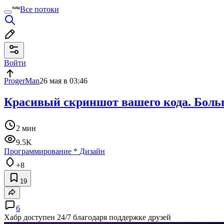
Все потоки
Войти
ProgerMan
26 мая в 03:46
Красивый скриншот вашего кода. Боль
2 мин
9.5K
Программирование
*
Дизайн
+8
19
6
Хабр доступен 24/7 благодаря поддержке друзей