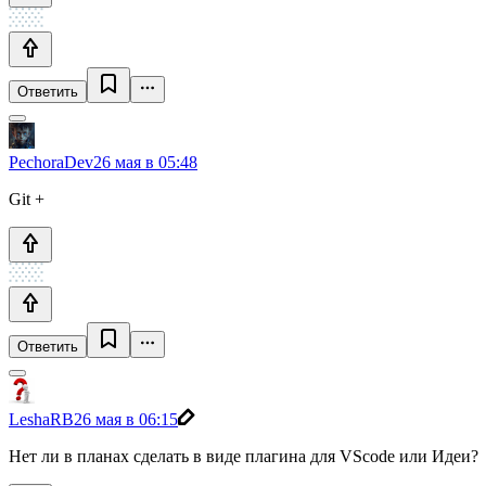
Ответить
PechoraDev
26 мая в 05:48
Git +
Ответить
LeshaRB
26 мая в 06:15
Нет ли в планах сделать в виде плагина для VScode или Идеи?