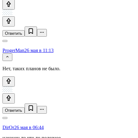
Ответить
ProgerMan
26 мая в 11:13
Нет, таких планов не было.
Ответить
DirOr
26 мая в 06:44
наконец-то что-то полезное