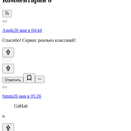
Aggle
26 мая в 04:44
Спасибо! Сервис реально классный!
Ответить
fututu
26 мая в 05:26
GitHab
u